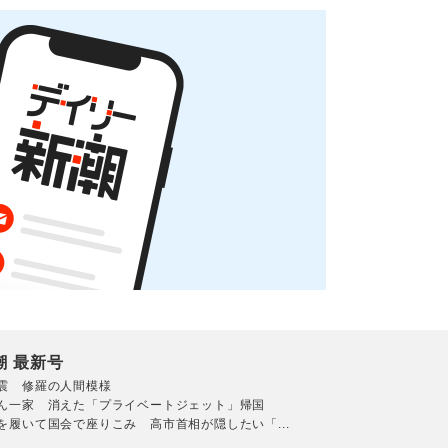
潮 最新号
震 修羅の人間模様
ん一家 消えた「プライベートジェット」帰国
を履いて国会で座りこみ 高市首相が隠したい「...