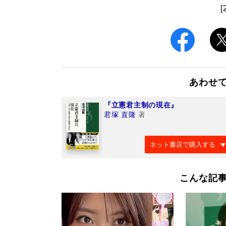
[
あわせ
『立憲君主制の現在』
君塚 直隆
著
ネット書店で購入する
こんな記