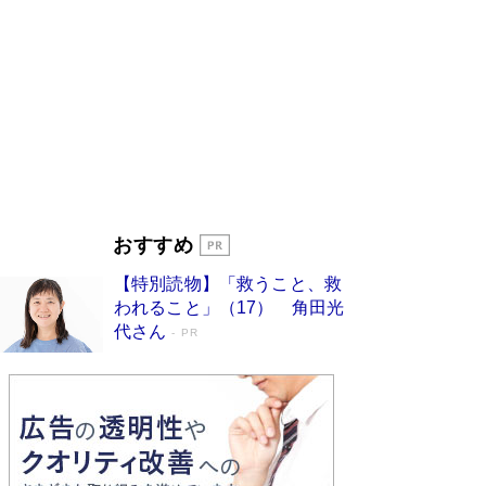
ンガ」も収録
Book Bang
美輪明宏 晩年の回答を集めた『ほほえんで生き
るための人生相談』がランクイン［エンターテイ
メントベストセラー］
Book Bang
「『火垂るの墓』は、大嘘である」原作者が抱き
続けた“自責の念”とは…「自己憐憫は描きたくな
い」監督が徹底的にこだわったこと（後編） #
戦争の記憶
Book Bang
入社10年目にして最下位の営業がトップに大逆
おすすめ
転 上司の“意外な一言”から生まれた「雑談のテ
クニック」とは
Book Bang
【特別読物】「救うこと、救
皇室はなぜ世界から尊敬されているのか？ 「天
われること」（17） 角田光
皇陛下はお元気でおられるか」がサウジ国王の第
代さん
PR
一声になる理由
Book Bang