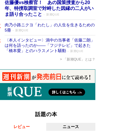
佐藤優vs検察官！ あの国策捜査から20
年、特捜取調室で対峙した因縁の二人がい
ま語り合ったこと
新潮QUE
肉乃小路ニクヨ「わたし」の人生を生きるための
5冊
新潮QUE
〈本人インタビュー〉渦中の当事者「佐藤二朗」
は何を語ったのか――「フジテレビ」で起きた
「橋本愛」とのハラスメント騒動
新潮QUE
「新潮QUE」とは？
話題の本
レビュー
ニュース