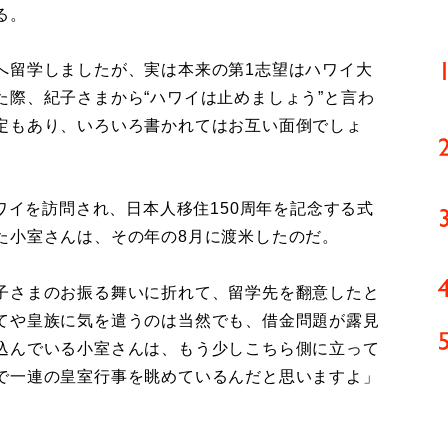
る。
へ留学しましたが、実は本来の第1志望はハワイ大
際、紀子さまから“ハワイは止めましょう”と言わ
定もあり、いろいろ書かれてはお互い面倒でしょ
」
ワイを訪問され、日本人移住150周年を記念する式
た小室さんは、その年の8月に渡米したのだ。
子さまのお振る舞いに折れて、留学先を翻意したと
てや皇族に気を遣うのは当然でも、借金問題が露見
込んでいる小室さんは、もう少しこちら側に立って
で一連の皇室行事を眺めているんだと思いますよ」