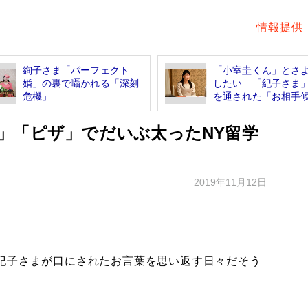
情報提供
絢子さま「パーフェクト
「小室圭くん」とさ
婚」の裏で囁かれる「深刻
したい 「紀子さま
危機」
を通された「お相手候.
」「ピザ」でだいぶ太ったNY留学
2019年11月12日
紀子さまが口にされたお言葉を思い返す日々だそう