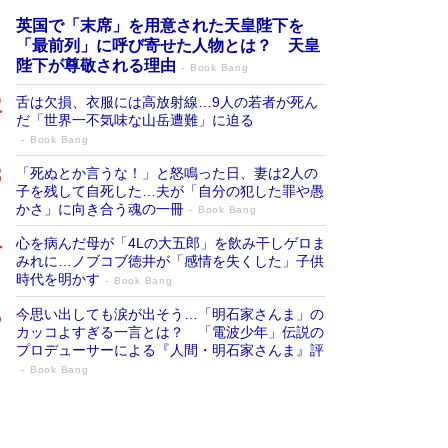
英国で「末席」を用意された天皇陛下を
「最前列」に呼び寄せた人物とは？ 天皇
陛下が尊敬される理由
Book Bang
舌は欠損、衣服には高放射線…9人の若者が死ん
だ「世界一不気味な山岳遭難」に迫る
Book Bang
「死ぬとか言うな！」と怒鳴った日、妻は2人の
子を残して自死した…夫が「自分の犯した罪や愚
かさ」に向き合う魂の一冊
Book Bang
心を病んだ母が「4Lの大五郎」を飲み干しゲロま
みれに…ノブコブ徳井が「感情を失くした」子供
時代を明かす
Book Bang
今思い出しても涙が出そう…「明石家さんま」の
カッコよすぎる一言とは？ 「電波少年」伝説の
プロデューサーによる『人間・明石家さんま』評
Book Bang
「宇宙兄弟」最終46巻がベストセラー1
位 宇宙開発への関心を押し上げた18年の
物語に幕 特装版には「宇宙で描かれたマ