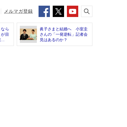
メルマガ登録
よなら
眞子さまと結婚へ 小室圭
」が目
さんの「一発逆転」記者会
..
見はあるのか？