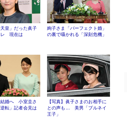
「天皇」だった眞子
絢子さま「パーフェクト婚」
カレ 現在は
の裏で囁かれる「深刻危機」
と結婚へ 小室圭さ
【写真】眞子さまのお相手に
発逆転」記者会見は
との声も… 美男「ブルネイ
？
王子」