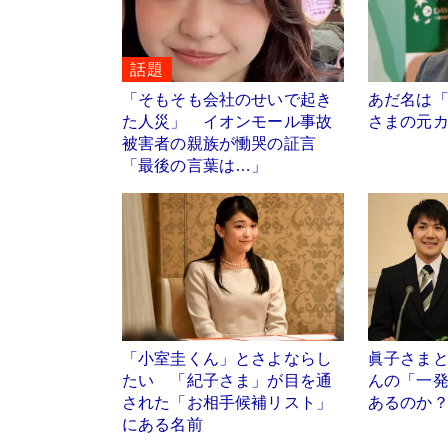
話題
「そもそも会社のせいで起き
あだ名は
た人災」 イオンモール事故
さまの元
被害者の親族が慟哭の証言
「最後の言葉は…」
「小室圭くん」とさよならし
眞子さま
たい 「紀子さま」が目を通
んの「一
された「お相手候補リスト」
あるのか
にある名前