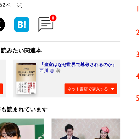
2/2ページ]
0
て読みたい関連本
『皇室はなぜ世界で尊敬されるのか』
西川 恵
著
ネット書店で購入する
事も読まれています