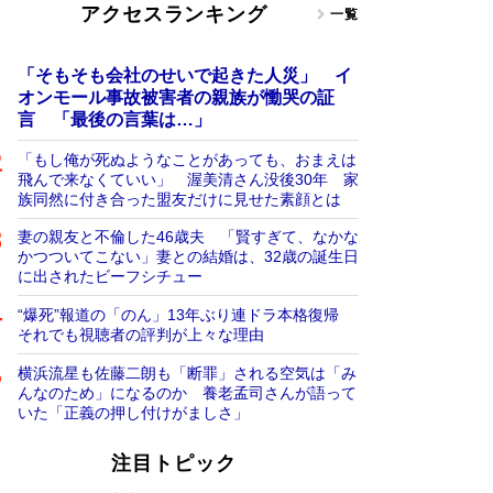
アクセスランキング
一覧
「そもそも会社のせいで起きた人災」 イ
オンモール事故被害者の親族が慟哭の証
言 「最後の言葉は…」
「もし俺が死ぬようなことがあっても、おまえは
飛んで来なくていい」 渥美清さん没後30年 家
族同然に付き合った盟友だけに見せた素顔とは
妻の親友と不倫した46歳夫 「賢すぎて、なかな
かつついてこない」妻との結婚は、32歳の誕生日
に出されたビーフシチュー
“爆死”報道の「のん」13年ぶり連ドラ本格復帰
それでも視聴者の評判が上々な理由
横浜流星も佐藤二朗も「断罪」される空気は「み
んなのため」になるのか 養老孟司さんが語って
いた「正義の押し付けがましさ」
注目トピック