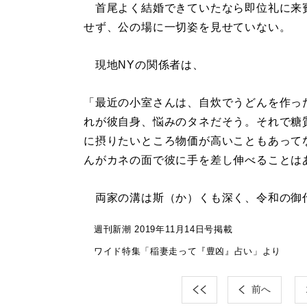
首尾よく結婚できていたなら即位礼に来
せず、公の場に一切姿を見せていない。
現地NYの関係者は、
「最近の小室さんは、自炊でうどんを作っ
れが彼自身、悩みのタネだそう。それで糖
に摂りたいところ物価が高いこともあって
んがカネの面で彼に手を差し伸べることは
両家の溝は斯（か）くも深く、令和の御
週刊新潮 2019年11月14日号掲載
ワイド特集「稲妻走って『豊凶』占い」より
前へ