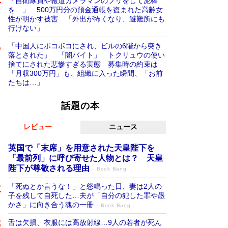
「自衛隊員や報道カメラマンのフリをして泥棒
を…」 500万円分の預金通帳を盗まれた高齢女
性が明かす被害 「外出が怖くなり、避難所にも
行けない」
「中国人にボコボコにされ、ビルの6階から突き
落とされた」 「闇バイト」 トクリュウの使い
捨てにされた悲惨すぎる実態 募集時の約束は
「月収300万円」も、組織に入った瞬間、「お前
たちは…」
話題の本
レビュー
ニュース
英国で「末席」を用意された天皇陛下を
「最前列」に呼び寄せた人物とは？ 天皇
陛下が尊敬される理由
Book Bang
「死ぬとか言うな！」と怒鳴った日、妻は2人の
子を残して自死した…夫が「自分の犯した罪や愚
かさ」に向き合う魂の一冊
Book Bang
舌は欠損、衣服には高放射線…9人の若者が死ん