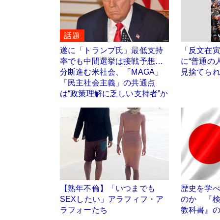
話題
遂に「トランプ氏」最低支持
「反文在
率でも中間選挙は接戦予想…
に“普通の
分断進む米社会、「MAGA」
見捨てら
「民主社会主義」の共通点
は“政策理解に乏しい支持者”か
【熟年不倫】「いつまでも
歴史を学
SEXしたい」アラフィフ・ア
のか 『
ラフォーたち
教科書』