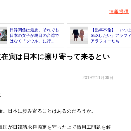
情報提供
日韓関係は最悪、それでも
【熟年不倫】「いつ
日本の女子が親日の台湾で
SEXしたい」アラフ
はなく「ソウル」に行...
アラフォーたち
文在寅は日本に擦り寄って来るとい
2019年11月09日
た
権。日本に歩み寄ることはあるのだろうか。
韓国が日韓請求権協定を守った上で徴用工問題を解