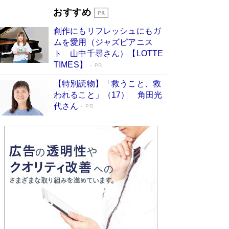
す
Book Bang
おすすめ
和田秀樹の70代、80代向け新書がベスト3を独
創作にもリフレッシュにもガ
占 上半期1位にも選出［新書ベストセラー］
ムを愛用（ジャズピアニス
Book Bang
ト 山中千尋さん）【LOTTE
TIMES】
PR
【特別読物】「救うこと、救
われること」（17） 角田光
代さん
PR