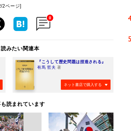
2/2ページ]
0
て読みたい関連本
『こうして歴史問題は捏造される』
有馬 哲夫
著
ネット書店で購入する
事も読まれています