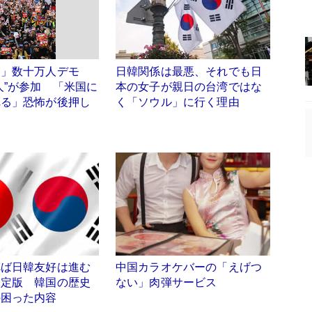
寅」数十万人デモ
日韓関係は最悪、それでも日
人”が参加 「米国に
本の女子が親日の台湾ではな
れる」恐怖が後押し
く「ソウル」に行く理由
べば日韓友好は進む
中国カラオケバーの「えげつ
検定版 韓国の歴史
ない」肉弾サービス
の困った内容