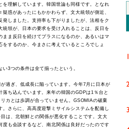
とを理解しています。韓国世論も同様です。となれ
々疑惑があったにもかかわらず、文大統領が側近、
反発しました。支持率も下がりましたが、法相をク
大統領が、日本の要求を受け入れることは、反日を
のまま反日を続けてプラスになるのか、あるいはマ
応をするのか、今まさに考えているところでしょ
い3つの条件は全て揃ったという。
期が過ぎ、低成長に陥っています。今年7月に日本が
計落ち込んでいます。来年の韓国のGDPは1％台と
リカとは歩調が合っていません。GSOMIAの破棄
す。さらに、高高度迎撃ミサイルシステムを配備し
つ目は、北朝鮮との関係が悪化することです。文大
何度も会談するなど、南北関係は良好だったのです