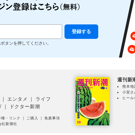
録ボタンを押してください。
週刊新
熊本地
小室さ
ヒール
｜
エンタメ
｜
ライフ
ガ
｜
ドクター新潮
作権・リンク
｜
ご購入
｜
免責事項
会社新潮社