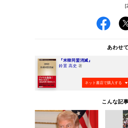
[
あわせ
『米韓同盟消滅』
鈴置 高史
著
ネット書店で購入する
こんな記