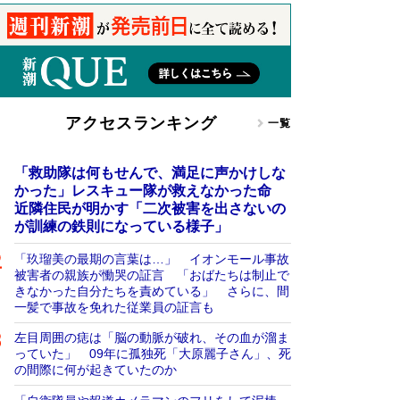
アクセスランキング
一覧
「救助隊は何もせんで、満足に声かけしな
かった」レスキュー隊が救えなかった命
近隣住民が明かす「二次被害を出さないの
が訓練の鉄則になっている様子」
「玖瑠美の最期の言葉は…」 イオンモール事故
被害者の親族が慟哭の証言 「おばたちは制止で
きなかった自分たちを責めている」 さらに、間
一髪で事故を免れた従業員の証言も
左目周囲の痣は「脳の動脈が破れ、その血が溜ま
っていた」 09年に孤独死「大原麗子さん」、死
の間際に何が起きていたのか