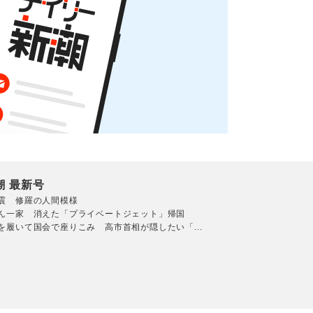
潮 最新号
震 修羅の人間模様
ん一家 消えた「プライベートジェット」帰国
を履いて国会で座りこみ 高市首相が隠したい「...