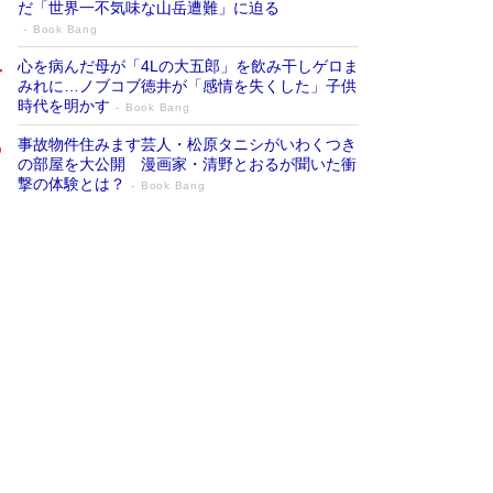
だ「世界一不気味な山岳遭難」に迫る
Book Bang
心を病んだ母が「4Lの大五郎」を飲み干しゲロま
みれに…ノブコブ徳井が「感情を失くした」子供
時代を明かす
Book Bang
事故物件住みます芸人・松原タニシがいわくつき
の部屋を大公開 漫画家・清野とおるが聞いた衝
撃の体験とは？
Book Bang
追悼・東野圭吾さん 週間ベストセラーラ
ンキングに『容疑者Xの献身』『白夜行』
など代表作が並ぶ［文庫ベストセラー］
Book Bang
73歳でも働くしかない 「老後レス時代」に交通
誘導員の独白が話題
Book Bang
竹内由恵の前に現れた「テレビ観ないんだよね
ぇ」という男性…夫を選んでテレ朝退社したワケ
Book Bang
「なんで？ そんな馬鹿な……」90歳になった作
家・阿刀田高さんが、ひとり暮らしの生活を明か