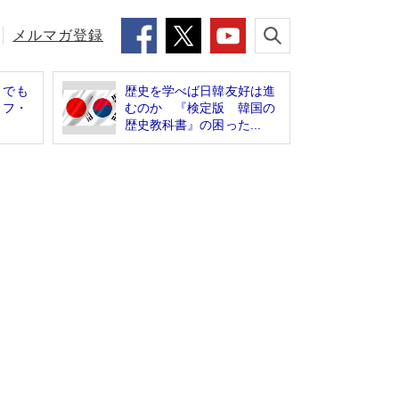
メルマガ登録
までも
歴史を学べば日韓友好は進
ィフ・
むのか 『検定版 韓国の
歴史教科書』の困った...