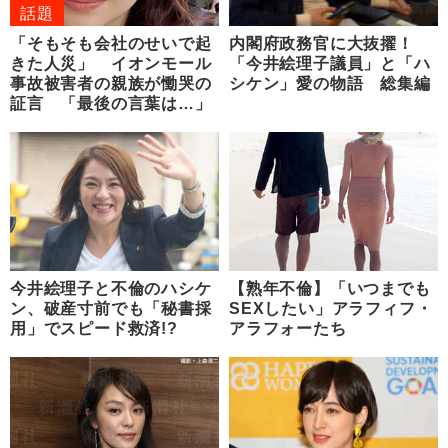
話題
「そもそも会社のせいで起
内閣府政務官に大抜擢！
きた人災」 イオンモール
「今井絵理子議員」と「ハ
事故被害者の親族が慟哭の
シケン」愛の物語 総集編
証言 「最後の言葉は…」
今井絵理子と不倫のハシケ
【熟年不倫】「いつまでも
ン、破産寸前でも「秘書採
SEXしたい」アラフィフ・
用」でスピード救済!?
アラフォーたち