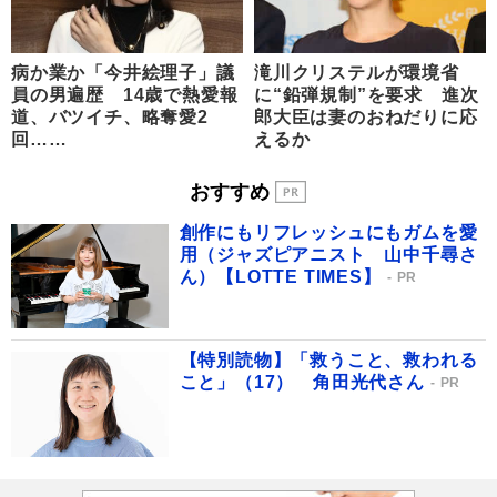
病か業か「今井絵理子」議
滝川クリステルが環境省
員の男遍歴 14歳で熱愛報
に“鉛弾規制”を要求 進次
道、バツイチ、略奪愛2
郎大臣は妻のおねだりに応
回……
えるか
おすすめ
創作にもリフレッシュにもガムを愛
用（ジャズピアニスト 山中千尋さ
ん）【LOTTE TIMES】
PR
【特別読物】「救うこと、救われる
こと」（17） 角田光代さん
PR