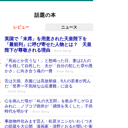
話題の本
レビュー
ニュース
英国で「末席」を用意された天皇陛下を
「最前列」に呼び寄せた人物とは？ 天皇
陛下が尊敬される理由
Book Bang
「死ぬとか言うな！」と怒鳴った日、妻は2人の
子を残して自死した…夫が「自分の犯した罪や愚
かさ」に向き合う魂の一冊
Book Bang
舌は欠損、衣服には高放射線…9人の若者が死ん
だ「世界一不気味な山岳遭難」に迫る
Book Bang
心を病んだ母が「4Lの大五郎」を飲み干しゲロま
みれに…ノブコブ徳井が「感情を失くした」子供
時代を明かす
Book Bang
事故物件住みます芸人・松原タニシがいわくつき
の部屋を大公開 漫画家・清野とおるが聞いた衝