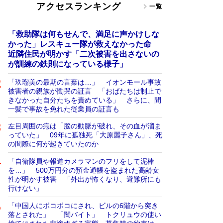
アクセスランキング
一覧
「救助隊は何もせんで、満足に声かけしな
かった」レスキュー隊が救えなかった命
近隣住民が明かす「二次被害を出さないの
が訓練の鉄則になっている様子」
「玖瑠美の最期の言葉は…」 イオンモール事故
被害者の親族が慟哭の証言 「おばたちは制止で
きなかった自分たちを責めている」 さらに、間
一髪で事故を免れた従業員の証言も
左目周囲の痣は「脳の動脈が破れ、その血が溜ま
っていた」 09年に孤独死「大原麗子さん」、死
の間際に何が起きていたのか
「自衛隊員や報道カメラマンのフリをして泥棒
を…」 500万円分の預金通帳を盗まれた高齢女
性が明かす被害 「外出が怖くなり、避難所にも
行けない」
「中国人にボコボコにされ、ビルの6階から突き
落とされた」 「闇バイト」 トクリュウの使い