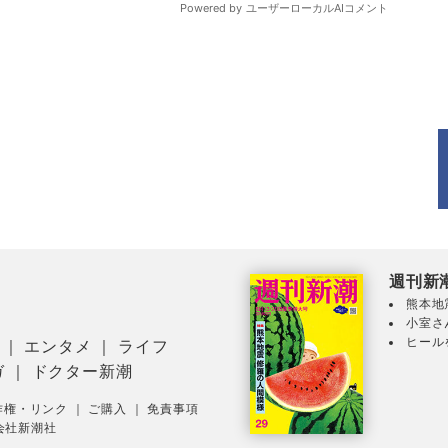
週刊新
熊本地
小室さ
ヒール
｜
エンタメ
｜
ライフ
ガ
｜
ドクター新潮
作権・リンク
｜
ご購入
｜
免責事項
会社新潮社