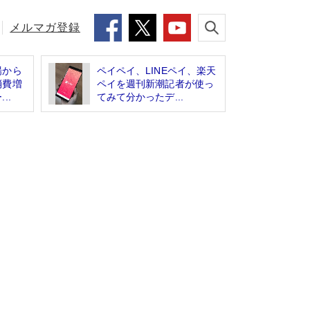
メルマガ登録
場から
ペイペイ、LINEペイ、楽天
消費増
ペイを週刊新潮記者が使っ
..
てみて分かったデ...