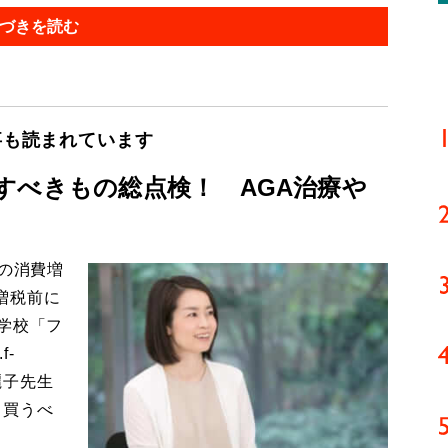
づきを読む
事も読まれています
すべきもの総点検！ AGA治療や
の消費増
増税前に
学校「フ
f-
麗子先生
・買うべ