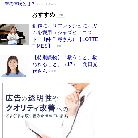
撃の体験とは？
Book Bang
追悼・東野圭吾さん 週間ベストセラーラ
おすすめ
ンキングに『容疑者Xの献身』『白夜行』
創作にもリフレッシュにもガ
など代表作が並ぶ［文庫ベストセラー］
ムを愛用（ジャズピアニス
Book Bang
ト 山中千尋さん）【LOTTE
73歳でも働くしかない 「老後レス時代」に交通
TIMES】
PR
誘導員の独白が話題
Book Bang
【特別読物】「救うこと、救
竹内由恵の前に現れた「テレビ観ないんだよね
われること」（17） 角田光
ぇ」という男性…夫を選んでテレ朝退社したワケ
代さん
PR
Book Bang
「なんで？ そんな馬鹿な……」90歳になった作
家・阿刀田高さんが、ひとり暮らしの生活を明か
す
Book Bang
和田秀樹の70代、80代向け新書がベスト3を独
占 上半期1位にも選出［新書ベストセラー］
Book Bang