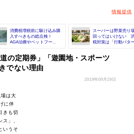
情報提供
消費税増税前に駆け込み購
スーパーは野菜売り
入すべきもの総点検！
回ってはいけない 
AGA治療やペットフー...
税対策は「行動パター.
鉄道の定期券」「遊園地・スポーツ
きでない理由
2019年09月29日
現場は大
げに伴
引きも切
レス」、
というそ