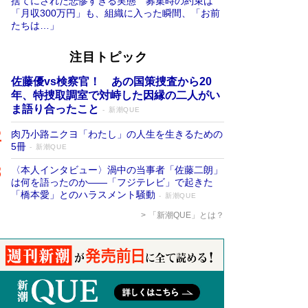
捨てにされた悲惨すぎる実態 募集時の約束は
「月収300万円」も、組織に入った瞬間、「お前
たちは…」
注目トピック
佐藤優vs検察官！ あの国策捜査から20
年、特捜取調室で対峙した因縁の二人がい
ま語り合ったこと
新潮QUE
肉乃小路ニクヨ「わたし」の人生を生きるための
5冊
新潮QUE
〈本人インタビュー〉渦中の当事者「佐藤二朗」
は何を語ったのか――「フジテレビ」で起きた
「橋本愛」とのハラスメント騒動
新潮QUE
「新潮QUE」とは？