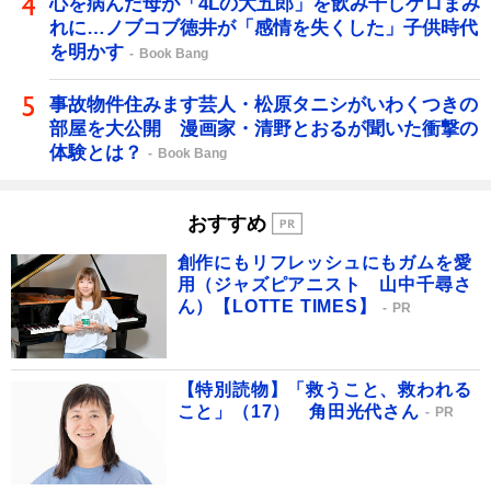
心を病んだ母が「4Lの大五郎」を飲み干しゲロまみ
れに…ノブコブ徳井が「感情を失くした」子供時代
を明かす
Book Bang
事故物件住みます芸人・松原タニシがいわくつきの
部屋を大公開 漫画家・清野とおるが聞いた衝撃の
体験とは？
Book Bang
おすすめ
創作にもリフレッシュにもガムを愛
用（ジャズピアニスト 山中千尋さ
ん）【LOTTE TIMES】
PR
【特別読物】「救うこと、救われる
こと」（17） 角田光代さん
PR