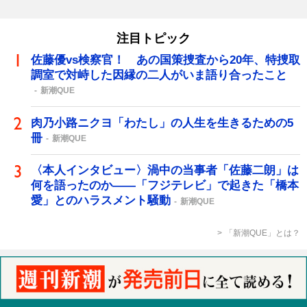
注目トピック
佐藤優vs検察官！ あの国策捜査から20年、特捜取
調室で対峙した因縁の二人がいま語り合ったこと
新潮QUE
肉乃小路ニクヨ「わたし」の人生を生きるための5
冊
新潮QUE
〈本人インタビュー〉渦中の当事者「佐藤二朗」は
何を語ったのか――「フジテレビ」で起きた「橋本
愛」とのハラスメント騒動
新潮QUE
「新潮QUE」とは？