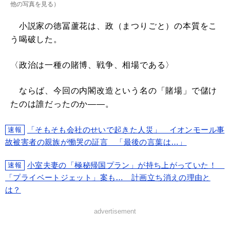
他の写真を見る
）
小説家の徳冨蘆花は、政（まつりごと）の本質をこ
う喝破した。
〈政治は一種の賭博、戦争、相場である〉
ならば、今回の内閣改造という名の「賭場」で儲け
たのは誰だったのか――。
「そもそも会社のせいで起きた人災」 イオンモール事
速報
故被害者の親族が慟哭の証言 「最後の言葉は…」
小室夫妻の「極秘帰国プラン」が持ち上がっていた！
速報
「プライベートジェット」案も… 計画立ち消えの理由と
は？
advertisement