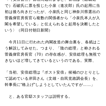
で）石破氏に票を投じた小泉（進次郎）氏の起用に当
初は後ろ向きだったが、小泉氏と同じ神奈川県選出の
菅義偉官房長官ら複数の関係者から「小泉氏本人が入
閣を希望している」と伝えられると起用を決断したと
いう〉（同日付朝日新聞）
今月11日に行われた内閣改造の舞台裏を、各紙はこ
う解説してみせた。つまり、「陰の総理」と称される
菅義偉官房長官（70）の存在感が、安倍総理も無視で
きないほど増してきているというのである。実際、
「当初、安倍総理は『ポスト安倍』候補のひとりとし
て認めている岸田さん（文雄・自民党政調会長）を、
幹事長に“格上げ”しようとしていたんですが……」
と、ある官邸スタッフは説明する。