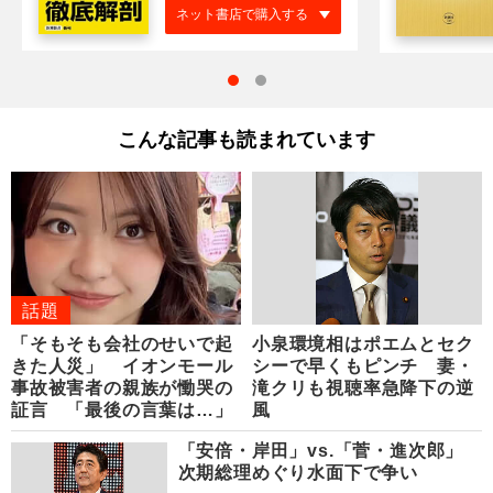
ネット書店で購入する
こんな記事も読まれています
話題
「そもそも会社のせいで起
小泉環境相はポエムとセク
きた人災」 イオンモール
シーで早くもピンチ 妻・
事故被害者の親族が慟哭の
滝クリも視聴率急降下の逆
証言 「最後の言葉は…」
風
「安倍・岸田」vs.「菅・進次郎」
次期総理めぐり水面下で争い