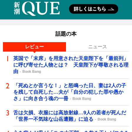
話題の本
レビュー
ニュース
英国で「末席」を用意された天皇陛下を「最前列」
に呼び寄せた人物とは？ 天皇陛下が尊敬される理
由
Book Bang
「死ぬとか言うな！」と怒鳴った日、妻は2人の子
を残して自死した…夫が「自分の犯した罪や愚か
さ」に向き合う魂の一冊
Book Bang
舌は欠損、衣服には高放射線…9人の若者が死んだ
「世界一不気味な山岳遭難」に迫る
Book Bang