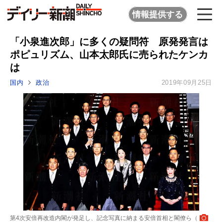
情報提供する
「小泉進次郎」に多くの疑問符 原発発言は
ポピュリズム、山本太郎氏に売られたケンカ
は
国内
政治
2019年09月25日
第4次安倍再改造内閣が発足し、記念写真に納まる安倍首相と閣僚ら（