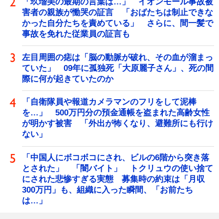
「玖瑠美の最期の言葉は…」 イオンモール事故被
害者の親族が慟哭の証言 「おばたちは制止できな
かった自分たちを責めている」 さらに、間一髪で
事故を免れた従業員の証言も
左目周囲の痣は「脳の動脈が破れ、その血が溜まっ
ていた」 09年に孤独死「大原麗子さん」、死の間
際に何が起きていたのか
「自衛隊員や報道カメラマンのフリをして泥棒
を…」 500万円分の預金通帳を盗まれた高齢女性
が明かす被害 「外出が怖くなり、避難所にも行け
ない」
「中国人にボコボコにされ、ビルの6階から突き落
とされた」 「闇バイト」 トクリュウの使い捨て
にされた悲惨すぎる実態 募集時の約束は「月収
300万円」も、組織に入った瞬間、「お前たち
は…」