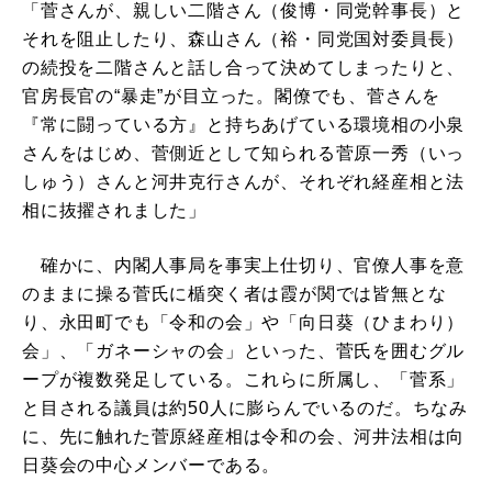
「菅さんが、親しい二階さん（俊博・同党幹事長）と
それを阻止したり、森山さん（裕・同党国対委員長）
の続投を二階さんと話し合って決めてしまったりと、
官房長官の“暴走”が目立った。閣僚でも、菅さんを
『常に闘っている方』と持ちあげている環境相の小泉
さんをはじめ、菅側近として知られる菅原一秀（いっ
しゅう）さんと河井克行さんが、それぞれ経産相と法
相に抜擢されました」
確かに、内閣人事局を事実上仕切り、官僚人事を意
のままに操る菅氏に楯突く者は霞が関では皆無とな
り、永田町でも「令和の会」や「向日葵（ひまわり）
会」、「ガネーシャの会」といった、菅氏を囲むグル
ープが複数発足している。これらに所属し、「菅系」
と目される議員は約50人に膨らんでいるのだ。ちなみ
に、先に触れた菅原経産相は令和の会、河井法相は向
日葵会の中心メンバーである。