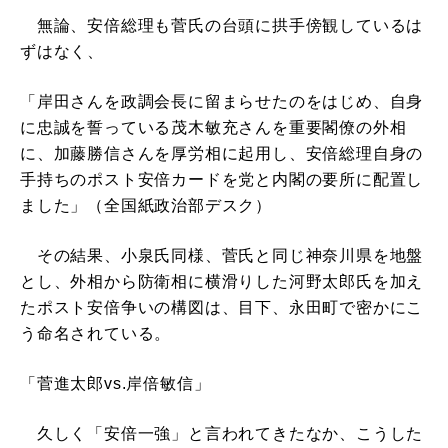
無論、安倍総理も菅氏の台頭に拱手傍観しているは
ずはなく、
「岸田さんを政調会長に留まらせたのをはじめ、自身
に忠誠を誓っている茂木敏充さんを重要閣僚の外相
に、加藤勝信さんを厚労相に起用し、安倍総理自身の
手持ちのポスト安倍カードを党と内閣の要所に配置し
ました」（全国紙政治部デスク）
その結果、小泉氏同様、菅氏と同じ神奈川県を地盤
とし、外相から防衛相に横滑りした河野太郎氏を加え
たポスト安倍争いの構図は、目下、永田町で密かにこ
う命名されている。
「菅進太郎vs.岸倍敏信」
久しく「安倍一強」と言われてきたなか、こうした