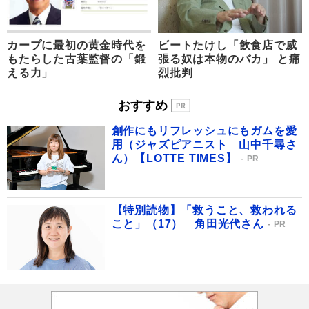
カープに最初の黄金時代を
ビートたけし「飲食店で威
もたらした古葉監督の「鍛
張る奴は本物のバカ」 と痛
える力」
烈批判
おすすめ
創作にもリフレッシュにもガムを愛
用（ジャズピアニスト 山中千尋さ
ん）【LOTTE TIMES】
PR
【特別読物】「救うこと、救われる
こと」（17） 角田光代さん
PR