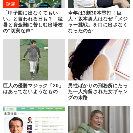
話題
「甲子園に出なくてもい
今年は3割30本塁打！巨
い」と言われる日も？ 猛
人・坂本勇人はなぜ「メジ
暑と資金難に苦しむ出場校
ャー挑戦」を口に出さなく
の“切実な声”
なったのか
巨人の優勝マジック「20」
男性ばかりの刑務所にたっ
はあってないようなもの
た一人拘留された女ギャン
グの末路