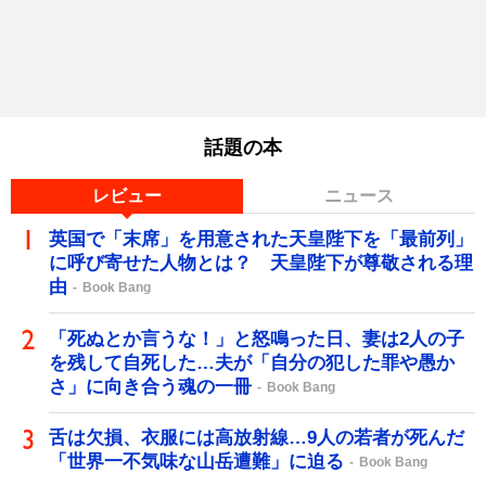
話題の本
レビュー
ニュース
英国で「末席」を用意された天皇陛下を「最前列」
に呼び寄せた人物とは？ 天皇陛下が尊敬される理
由
Book Bang
「死ぬとか言うな！」と怒鳴った日、妻は2人の子
を残して自死した…夫が「自分の犯した罪や愚か
さ」に向き合う魂の一冊
Book Bang
舌は欠損、衣服には高放射線…9人の若者が死んだ
「世界一不気味な山岳遭難」に迫る
Book Bang