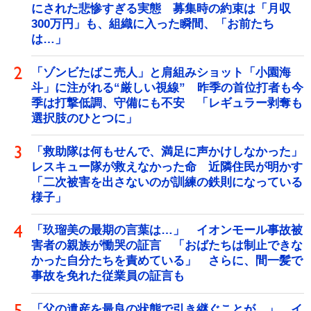
にされた悲惨すぎる実態 募集時の約束は「月収
300万円」も、組織に入った瞬間、「お前たち
は…」
「ゾンビたばこ売人」と肩組みショット「小園海
斗」に注がれる“厳しい視線” 昨季の首位打者も今
季は打撃低調、守備にも不安 「レギュラー剥奪も
選択肢のひとつに」
「救助隊は何もせんで、満足に声かけしなかった」
レスキュー隊が救えなかった命 近隣住民が明かす
「二次被害を出さないのが訓練の鉄則になっている
様子」
「玖瑠美の最期の言葉は…」 イオンモール事故被
害者の親族が慟哭の証言 「おばたちは制止できな
かった自分たちを責めている」 さらに、間一髪で
事故を免れた従業員の証言も
「父の遺産を最良の状態で引き継ぐことが…」 イ