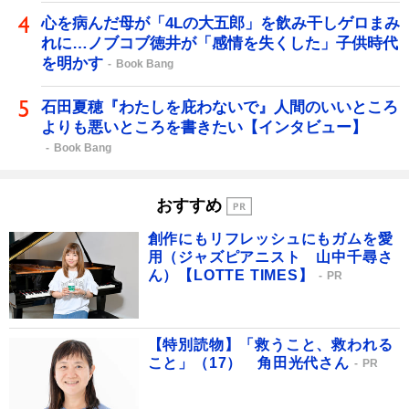
心を病んだ母が「4Lの大五郎」を飲み干しゲロまみ
れに…ノブコブ徳井が「感情を失くした」子供時代
を明かす
Book Bang
石田夏穂『わたしを庇わないで』人間のいいところ
よりも悪いところを書きたい【インタビュー】
Book Bang
おすすめ
創作にもリフレッシュにもガムを愛
用（ジャズピアニスト 山中千尋さ
ん）【LOTTE TIMES】
PR
【特別読物】「救うこと、救われる
こと」（17） 角田光代さん
PR