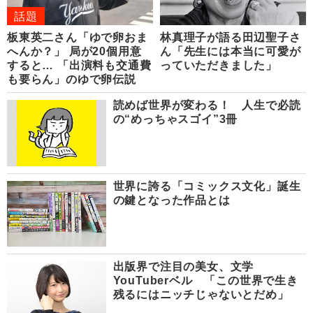
話題
板東英二さん「ゆで卵おま
林真理子が語る田辺聖子さ
へんか？」 局が20個用意
ん「先生には本当に可愛が
すると… 「出演料も交通費
っていただきました」
も要らん」のゆで卵伝説
読めば世界が変わる！ 人生で必読
の“めっちゃスゴイ”3冊
世界に誇る「コミックス文化」誕生
の鍵となった作品とは
出版界で注目の美女、文学
YouTuberベル 「この世界で生き
残るにはニッチじゃないとだめ」