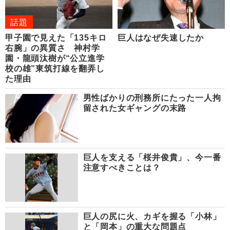
話題
甲子園で見えた「135キロ
巨人はなぜ失速したか
右腕」の異質さ 神村学
園・龍頭汰樹が“公立進学
校の雄”東筑打線を翻弄し
た理由
男性ばかりの刑務所にたった一人拘
留された女ギャングの末路
巨人を支える「桜井俊貴」、今一番
注意すべきことは？
巨人の尻に火、カギを握る「小林」
と「岡本」の重大な問題点