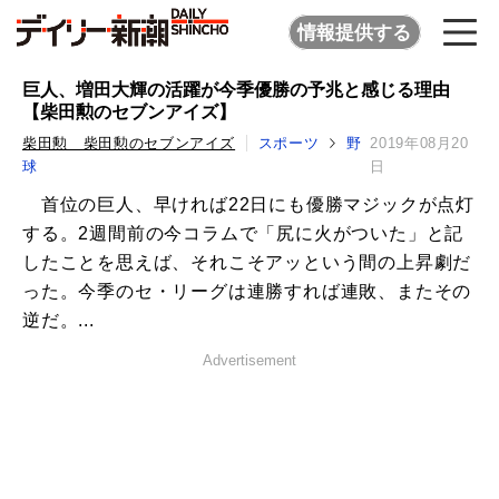
情報提供する
巨人、増田大輝の活躍が今季優勝の予兆と感じる理由
【柴田勲のセブンアイズ】
柴田勲 柴田勲のセブンアイズ
スポーツ
野
2019年08月20
球
日
首位の巨人、早ければ22日にも優勝マジックが点灯
する。2週間前の今コラムで「尻に火がついた」と記
したことを思えば、それこそアッという間の上昇劇だ
った。今季のセ・リーグは連勝すれば連敗、またその
逆だ。...
Advertisement