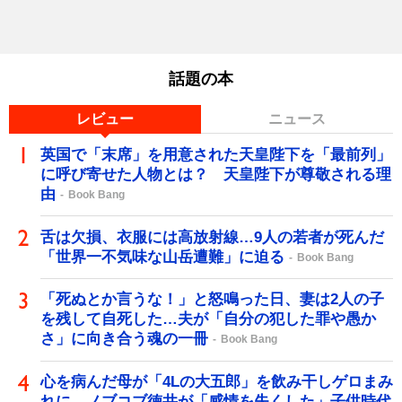
話題の本
レビュー
ニュース
英国で「末席」を用意された天皇陛下を「最前列」
に呼び寄せた人物とは？ 天皇陛下が尊敬される理
由
Book Bang
舌は欠損、衣服には高放射線…9人の若者が死んだ
「世界一不気味な山岳遭難」に迫る
Book Bang
「死ぬとか言うな！」と怒鳴った日、妻は2人の子
を残して自死した…夫が「自分の犯した罪や愚か
さ」に向き合う魂の一冊
Book Bang
心を病んだ母が「4Lの大五郎」を飲み干しゲロまみ
れに…ノブコブ徳井が「感情を失くした」子供時代