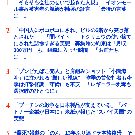
「そもそも会社のせいで起きた人災」 イオンモー
ル事故被害者の親族が慟哭の証言 「最後の言葉
は…」
「中国人にボコボコにされ、ビルの6階から突き落
とされた」 「闇バイト」 トクリュウの使い捨て
にされた悲惨すぎる実態 募集時の約束は「月収
300万円」も、組織に入った瞬間、「お前たち
は…」
「ゾンビたばこ売人」と肩組みショット「小園海
斗」に注がれる“厳しい視線” 昨季の首位打者も今
季は打撃低調、守備にも不安 「レギュラー剥奪も
選択肢のひとつに」
「プーチンの戦争を日本製品が支えている」「パー
トナー企業が日本に」米紙が報じた“スパイ天国”の
実態
“爆死”報道の「のん」13年ぶり連ドラ本格復帰 そ