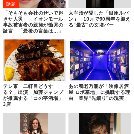
話題
「そもそも会社のせいで起
太宰治が愛した「銀座ルパ
きた人災」 イオンモール
ン」 10月で90周年を迎え
事故被害者の親族が慟哭の
る“最古”の文壇バー
証言 「最後の言葉は…」
テレ東「二軒目どうす
あの養老乃瀧が「映像居酒
る？」出演 加藤ジャンプ
屋 ロボ基地」に挑戦する理
が推薦する「コの字酒場」
由 業界“先細り”の現実
3店