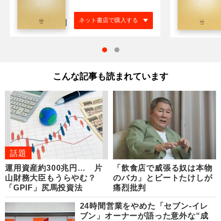
ネット書店で購入する
こんな記事も読まれています
話題
運用資産約300兆円… 片
「飲食店で威張る奴は本物
山財務大臣もうらやむ？
のバカ」とビートたけしが
「GPIF」尻馬投資法
痛烈批判
24時間営業をやめた「セブン-イレ
ブン」オーナーが語った意外な“成