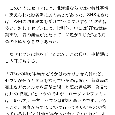
このようにセコマには、北海道ならではの特殊事情
に支えられた顧客満足度の高さがあった。SNSを覗け
ば、今回の調査結果を受けて“セコマさすが”との声は
多い。対してセブンには、批判的。中には“7Payは納
期重視主義の無理がたたって、問題が生じた”なる真
偽の不確かな意見もあった。
なぜセブンは株を下げたのか。この辺り、事情通は
こう耳打ちする。
「7Payの噂が本当かどうかはわかりませんけれど、
セブンが色々と問題を抱えているのは確か。新商品の
売上などのノルマを店舗に課した際の達成率、業界で
は店の“徹底力”というのですが、ローソンやファミマ
は、6～7割。一方、セブンは9割と高いのです。だか
らこそ、お客からすれば“いつ行ってもいいものが揃
っているお店”と評価が高かったわけですけれど、オ