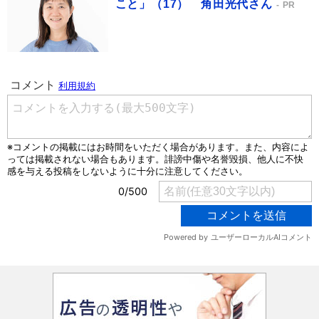
こと」（17） 角田光代さん
PR