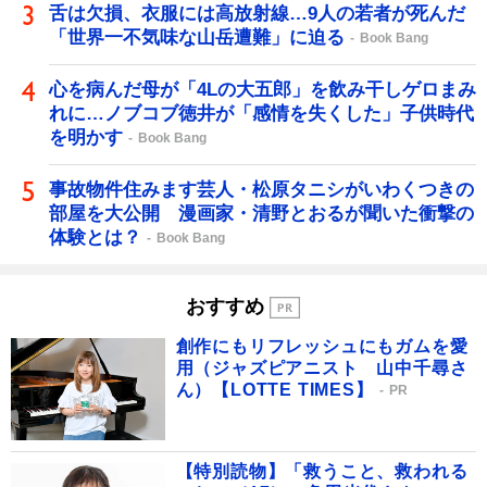
舌は欠損、衣服には高放射線…9人の若者が死んだ
「世界一不気味な山岳遭難」に迫る
Book Bang
心を病んだ母が「4Lの大五郎」を飲み干しゲロまみ
れに…ノブコブ徳井が「感情を失くした」子供時代
を明かす
Book Bang
事故物件住みます芸人・松原タニシがいわくつきの
部屋を大公開 漫画家・清野とおるが聞いた衝撃の
体験とは？
Book Bang
おすすめ
創作にもリフレッシュにもガムを愛
用（ジャズピアニスト 山中千尋さ
ん）【LOTTE TIMES】
PR
【特別読物】「救うこと、救われる