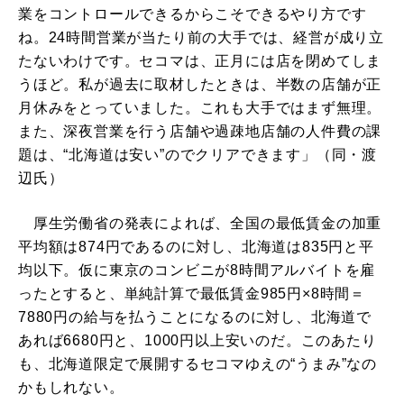
業をコントロールできるからこそできるやり方です
ね。24時間営業が当たり前の大手では、経営が成り立
たないわけです。セコマは、正月には店を閉めてしま
うほど。私が過去に取材したときは、半数の店舗が正
月休みをとっていました。これも大手ではまず無理。
また、深夜営業を行う店舗や過疎地店舗の人件費の課
題は、“北海道は安い”のでクリアできます」（同・渡
辺氏）
厚生労働省の発表によれば、全国の最低賃金の加重
平均額は874円であるのに対し、北海道は835円と平
均以下。仮に東京のコンビニが8時間アルバイトを雇
ったとすると、単純計算で最低賃金985円×8時間＝
7880円の給与を払うことになるのに対し、北海道で
あれば6680円と、1000円以上安いのだ。このあたり
も、北海道限定で展開するセコマゆえの“うまみ”なの
かもしれない。