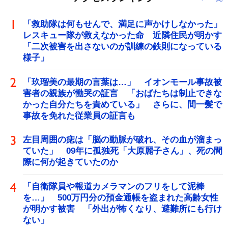
「救助隊は何もせんで、満足に声かけしなかった」
レスキュー隊が救えなかった命 近隣住民が明かす
「二次被害を出さないのが訓練の鉄則になっている
様子」
「玖瑠美の最期の言葉は…」 イオンモール事故被
害者の親族が慟哭の証言 「おばたちは制止できな
かった自分たちを責めている」 さらに、間一髪で
事故を免れた従業員の証言も
左目周囲の痣は「脳の動脈が破れ、その血が溜まっ
ていた」 09年に孤独死「大原麗子さん」、死の間
際に何が起きていたのか
「自衛隊員や報道カメラマンのフリをして泥棒
を…」 500万円分の預金通帳を盗まれた高齢女性
が明かす被害 「外出が怖くなり、避難所にも行け
ない」