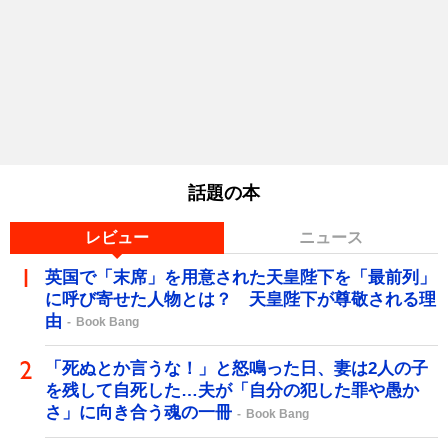
話題の本
レビュー
ニュース
英国で「末席」を用意された天皇陛下を「最前列」
に呼び寄せた人物とは？ 天皇陛下が尊敬される理
由
Book Bang
「死ぬとか言うな！」と怒鳴った日、妻は2人の子
を残して自死した…夫が「自分の犯した罪や愚か
さ」に向き合う魂の一冊
Book Bang