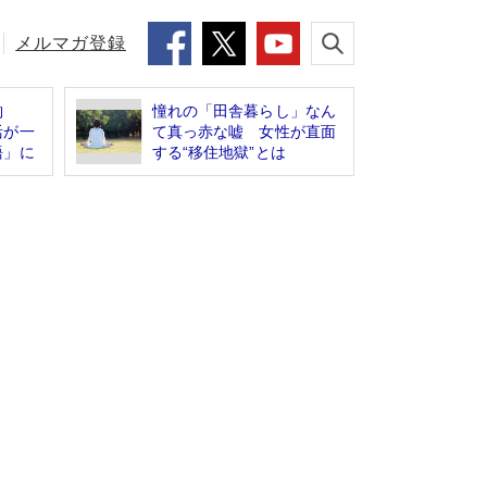
メルマガ登録
豹
憧れの「田舎暮らし」なん
活が一
て真っ赤な嘘 女性が直面
語」に
する“移住地獄”とは