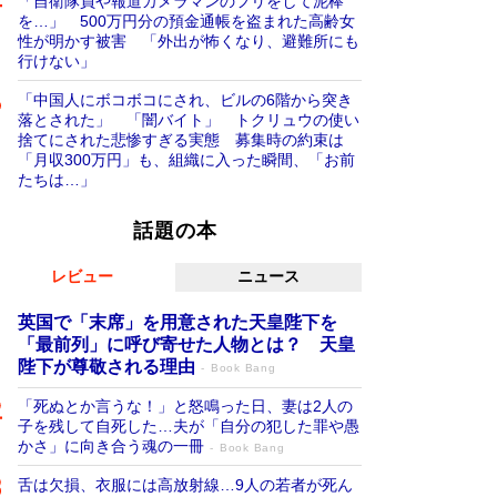
「自衛隊員や報道カメラマンのフリをして泥棒
を…」 500万円分の預金通帳を盗まれた高齢女
性が明かす被害 「外出が怖くなり、避難所にも
行けない」
「中国人にボコボコにされ、ビルの6階から突き
落とされた」 「闇バイト」 トクリュウの使い
捨てにされた悲惨すぎる実態 募集時の約束は
「月収300万円」も、組織に入った瞬間、「お前
たちは…」
話題の本
レビュー
ニュース
英国で「末席」を用意された天皇陛下を
「最前列」に呼び寄せた人物とは？ 天皇
陛下が尊敬される理由
Book Bang
「死ぬとか言うな！」と怒鳴った日、妻は2人の
子を残して自死した…夫が「自分の犯した罪や愚
かさ」に向き合う魂の一冊
Book Bang
舌は欠損、衣服には高放射線…9人の若者が死ん