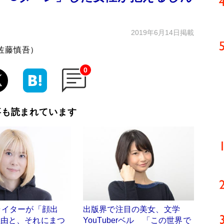
2019年6月14日掲載
佐藤慎吾）
0
事も読まれています
ライターが「顔出
出版界で注目の美女、文学
理由と、それにまつ
YouTuberベル 「この世界で