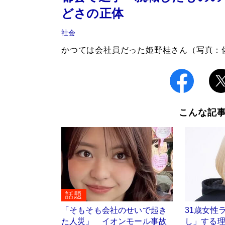
どさの正体
社会
かつては会社員だった姫野桂さん（写真：
こんな記
話題
「そもそも会社のせいで起き
31歳女性
た人災」 イオンモール事故
し」する