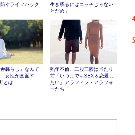
を防ぐライフハック
生き残るにはニッチじゃない
とだめ」
田舎暮らし」なんて
熟年不倫、二股三股は当たり
嘘 女性が直面す
前「いつまでもSEX＆恋愛し
獄”とは
たい」アラフィフ・アラフォ
ーたち