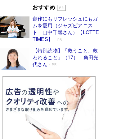
す
Book Bang
おすすめ
和田秀樹の70代、80代向け新書がベスト3を独
創作にもリフレッシュにもガ
占 上半期1位にも選出［新書ベストセラー］
ムを愛用（ジャズピアニス
Book Bang
ト 山中千尋さん）【LOTTE
TIMES】
PR
【特別読物】「救うこと、救
われること」（17） 角田光
代さん
PR