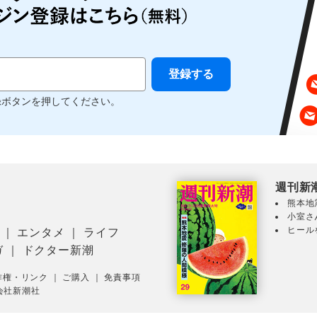
録ボタンを押してください。
週刊新
熊本地
小室さ
ヒール
｜
エンタメ
｜
ライフ
ガ
｜
ドクター新潮
作権・リンク
｜
ご購入
｜
免責事項
会社新潮社