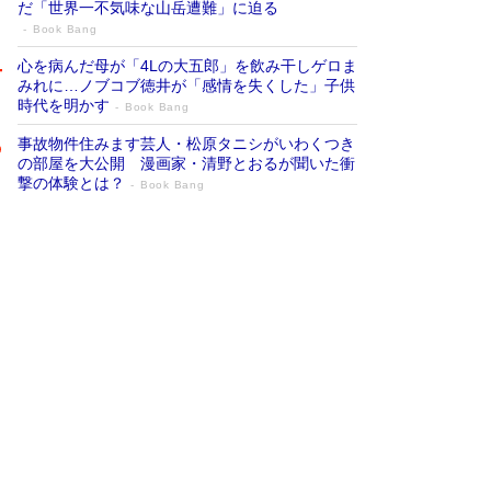
だ「世界一不気味な山岳遭難」に迫る
Book Bang
心を病んだ母が「4Lの大五郎」を飲み干しゲロま
みれに…ノブコブ徳井が「感情を失くした」子供
時代を明かす
Book Bang
事故物件住みます芸人・松原タニシがいわくつき
の部屋を大公開 漫画家・清野とおるが聞いた衝
撃の体験とは？
Book Bang
追悼・東野圭吾さん 週間ベストセラーラ
ンキングに『容疑者Xの献身』『白夜行』
など代表作が並ぶ［文庫ベストセラー］
Book Bang
73歳でも働くしかない 「老後レス時代」に交通
誘導員の独白が話題
Book Bang
竹内由恵の前に現れた「テレビ観ないんだよね
ぇ」という男性…夫を選んでテレ朝退社したワケ
Book Bang
「なんで？ そんな馬鹿な……」90歳になった作
家・阿刀田高さんが、ひとり暮らしの生活を明か