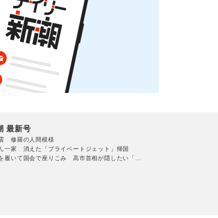
潮 最新号
震 修羅の人間模様
ん一家 消えた「プライベートジェット」帰国
を履いて国会で座りこみ 高市首相が隠したい「...