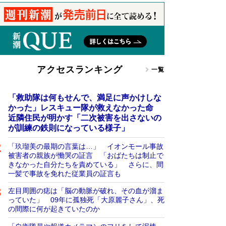
アクセスランキング
一覧
「救助隊は何もせんで、満足に声かけしな
かった」レスキュー隊が救えなかった命
近隣住民が明かす「二次被害を出さないの
が訓練の鉄則になっている様子」
「玖瑠美の最期の言葉は…」 イオンモール事故
被害者の親族が慟哭の証言 「おばたちは制止で
きなかった自分たちを責めている」 さらに、間
一髪で事故を免れた従業員の証言も
左目周囲の痣は「脳の動脈が破れ、その血が溜ま
っていた」 09年に孤独死「大原麗子さん」、死
の間際に何が起きていたのか