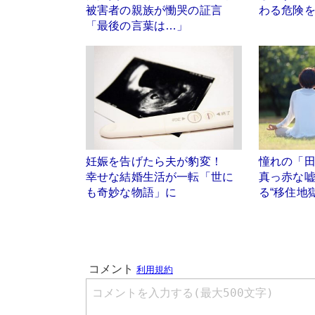
被害者の親族が慟哭の証言
わる危険
「最後の言葉は…」
妊娠を告げたら夫が豹変！
憧れの「
幸せな結婚生活が一転「世に
真っ赤な
も奇妙な物語」に
る“移住地