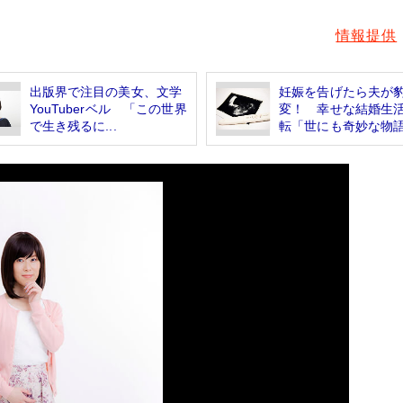
情報提供
出版界で注目の美女、文学
妊娠を告げたら夫が
YouTuberベル 「この世界
変！ 幸せな結婚生
で生き残るに...
転「世にも奇妙な物