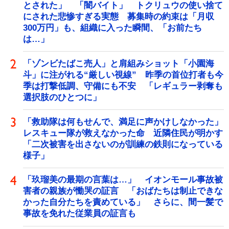
とされた」 「闇バイト」 トクリュウの使い捨て
にされた悲惨すぎる実態 募集時の約束は「月収
300万円」も、組織に入った瞬間、「お前たち
は…」
「ゾンビたばこ売人」と肩組みショット「小園海
斗」に注がれる“厳しい視線” 昨季の首位打者も今
季は打撃低調、守備にも不安 「レギュラー剥奪も
選択肢のひとつに」
「救助隊は何もせんで、満足に声かけしなかった」
レスキュー隊が救えなかった命 近隣住民が明かす
「二次被害を出さないのが訓練の鉄則になっている
様子」
「玖瑠美の最期の言葉は…」 イオンモール事故被
害者の親族が慟哭の証言 「おばたちは制止できな
かった自分たちを責めている」 さらに、間一髪で
事故を免れた従業員の証言も