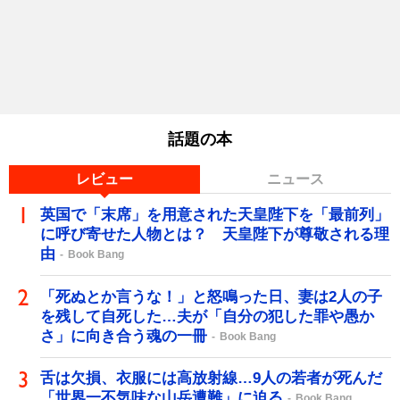
話題の本
レビュー
ニュース
英国で「末席」を用意された天皇陛下を「最前列」
に呼び寄せた人物とは？ 天皇陛下が尊敬される理
由
Book Bang
「死ぬとか言うな！」と怒鳴った日、妻は2人の子
を残して自死した…夫が「自分の犯した罪や愚か
さ」に向き合う魂の一冊
Book Bang
舌は欠損、衣服には高放射線…9人の若者が死んだ
「世界一不気味な山岳遭難」に迫る
Book Bang