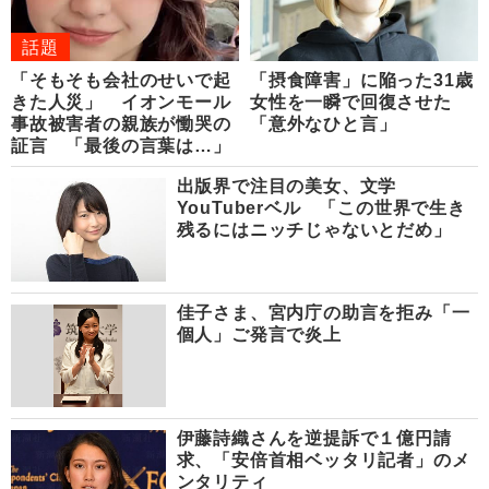
話題
「そもそも会社のせいで起
「摂食障害」に陥った31歳
きた人災」 イオンモール
女性を一瞬で回復させた
事故被害者の親族が慟哭の
「意外なひと言」
証言 「最後の言葉は…」
出版界で注目の美女、文学
YouTuberベル 「この世界で生き
残るにはニッチじゃないとだめ」
佳子さま、宮内庁の助言を拒み「一
個人」ご発言で炎上
伊藤詩織さんを逆提訴で１億円請
求、「安倍首相ベッタリ記者」のメ
ンタリティ