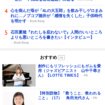
心を病んだ母が「4Lの大五郎」を飲み干しゲロまみ
れに…ノブコブ徳井が「感情を失くした」子供時代
を明かす
Book Bang
石田夏穂『わたしを庇わないで』人間のいいところ
よりも悪いところを書きたい【インタビュー】
Book Bang
おすすめ
創作にもリフレッシュにもガムを愛
用（ジャズピアニスト 山中千尋さ
ん）【LOTTE TIMES】
PR
【特別読物】「救うこと、救われる
こと」（17） 角田光代さん
PR