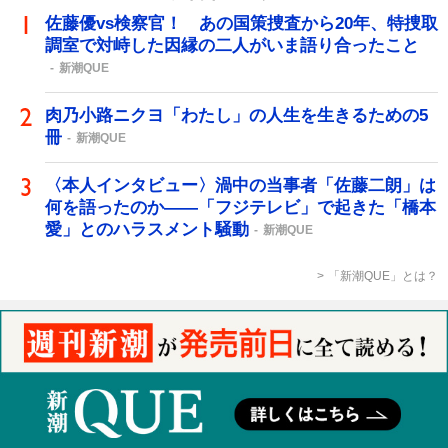
佐藤優vs検察官！ あの国策捜査から20年、特捜取
調室で対峙した因縁の二人がいま語り合ったこと
新潮QUE
肉乃小路ニクヨ「わたし」の人生を生きるための5
冊
新潮QUE
〈本人インタビュー〉渦中の当事者「佐藤二朗」は
何を語ったのか――「フジテレビ」で起きた「橋本
愛」とのハラスメント騒動
新潮QUE
「新潮QUE」とは？