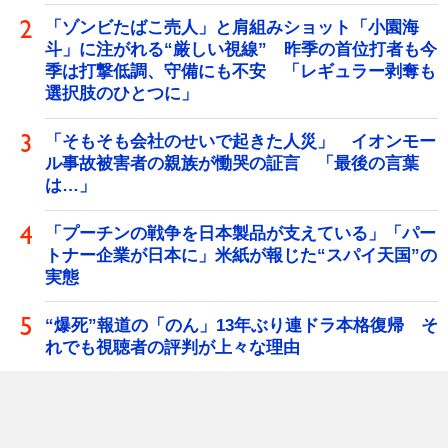
「ゾンビたばこ売人」と肩組みショット「小園海
斗」に注がれる“厳しい視線” 昨季の首位打者も今
季は打撃低調、守備にも不安 「レギュラー剥奪も
選択肢のひとつに」
「そもそも会社のせいで起きた人災」 イオンモー
ル事故被害者の親族が慟哭の証言 「最後の言葉
は…」
「プーチンの戦争を日本製品が支えている」「パー
トナー企業が日本に」米紙が報じた“スパイ天国”の
実態
“爆死”報道の「のん」13年ぶり連ドラ本格復帰 そ
れでも視聴者の評判が上々な理由