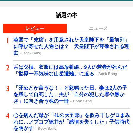
話題の本
レビュー
ニュース
英国で「末席」を用意された天皇陛下を「最前列」
に呼び寄せた人物とは？ 天皇陛下が尊敬される理
由
Book Bang
舌は欠損、衣服には高放射線…9人の若者が死んだ
「世界一不気味な山岳遭難」に迫る
Book Bang
「死ぬとか言うな！」と怒鳴った日、妻は2人の子
を残して自死した…夫が「自分の犯した罪や愚か
さ」に向き合う魂の一冊
Book Bang
心を病んだ母が「4Lの大五郎」を飲み干しゲロまみ
れに…ノブコブ徳井が「感情を失くした」子供時代
を明かす
Book Bang