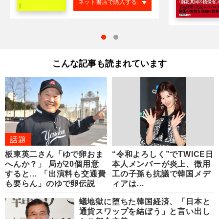
ネット書店で購入する
こんな記事も読まれています
話題
板東英二さん「ゆで卵おま
“令和よろしく”でTWICE日
へんか？」 局が20個用意
本人メンバーが炎上、徴用
すると… 「出演料も交通費
工の子孫も抗議で韓国メデ
も要らん」のゆで卵伝説
ィアは…
蟻地獄に堕ちた韓国経済、「日本と
通貨スワップを結ぼう」と言い出し