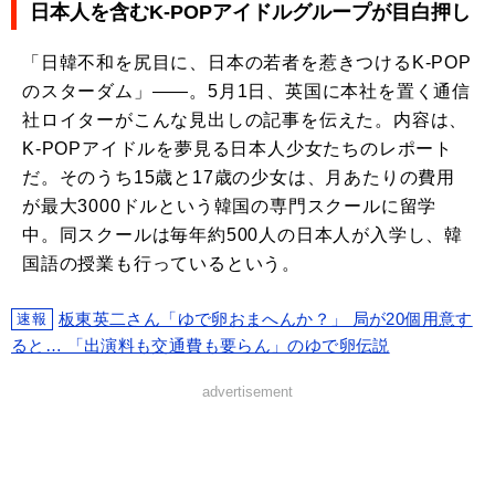
日本人を含むK-POPアイドルグループが目白押し
「日韓不和を尻目に、日本の若者を惹きつけるK-POP
のスターダム」――。5月1日、英国に本社を置く通信
社ロイターがこんな見出しの記事を伝えた。内容は、
K-POPアイドルを夢見る日本人少女たちのレポート
だ。そのうち15歳と17歳の少女は、月あたりの費用
が最大3000ドルという韓国の専門スクールに留学
中。同スクールは毎年約500人の日本人が入学し、韓
国語の授業も行っているという。
板東英二さん「ゆで卵おまへんか？」 局が20個用意す
速報
ると… 「出演料も交通費も要らん」のゆで卵伝説
advertisement