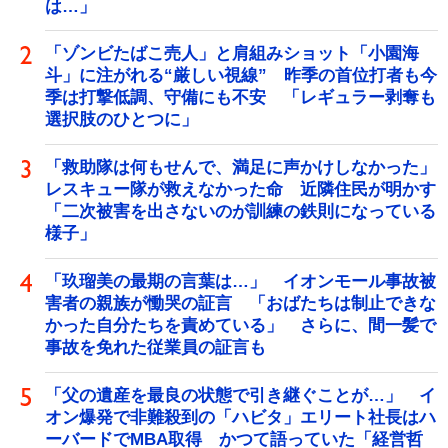
は…」
「ゾンビたばこ売人」と肩組みショット「小園海
斗」に注がれる“厳しい視線” 昨季の首位打者も今
季は打撃低調、守備にも不安 「レギュラー剥奪も
選択肢のひとつに」
「救助隊は何もせんで、満足に声かけしなかった」
レスキュー隊が救えなかった命 近隣住民が明かす
「二次被害を出さないのが訓練の鉄則になっている
様子」
「玖瑠美の最期の言葉は…」 イオンモール事故被
害者の親族が慟哭の証言 「おばたちは制止できな
かった自分たちを責めている」 さらに、間一髪で
事故を免れた従業員の証言も
「父の遺産を最良の状態で引き継ぐことが…」 イ
オン爆発で非難殺到の「ハビタ」エリート社長はハ
ーバードでMBA取得 かつて語っていた「経営哲