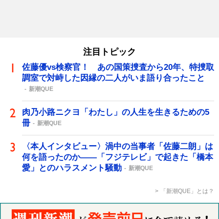
注目トピック
佐藤優vs検察官！ あの国策捜査から20年、特捜取
調室で対峙した因縁の二人がいま語り合ったこと
新潮QUE
肉乃小路ニクヨ「わたし」の人生を生きるための5
冊
新潮QUE
〈本人インタビュー〉渦中の当事者「佐藤二朗」は
何を語ったのか――「フジテレビ」で起きた「橋本
愛」とのハラスメント騒動
新潮QUE
「新潮QUE」とは？