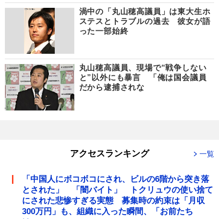
渦中の「丸山穂高議員」は東大生ホ
ステスとトラブルの過去 彼女が語
った一部始終
丸山穂高議員、現場で“戦争しない
と”以外にも暴言 「俺は国会議員
だから逮捕されな
アクセスランキング
一覧
「中国人にボコボコにされ、ビルの6階から突き落
とされた」 「闇バイト」 トクリュウの使い捨て
にされた悲惨すぎる実態 募集時の約束は「月収
300万円」も、組織に入った瞬間、「お前たち