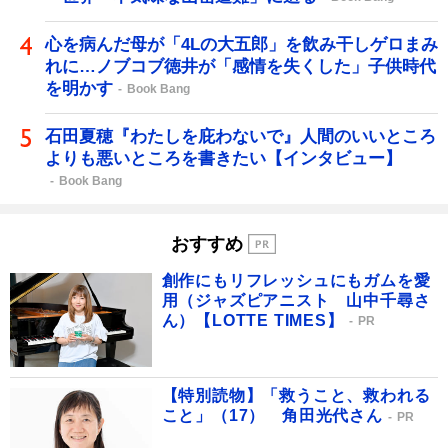
心を病んだ母が「4Lの大五郎」を飲み干しゲロまみ
れに…ノブコブ徳井が「感情を失くした」子供時代
を明かす
Book Bang
石田夏穂『わたしを庇わないで』人間のいいところ
よりも悪いところを書きたい【インタビュー】
Book Bang
おすすめ
創作にもリフレッシュにもガムを愛
用（ジャズピアニスト 山中千尋さ
ん）【LOTTE TIMES】
PR
【特別読物】「救うこと、救われる
こと」（17） 角田光代さん
PR