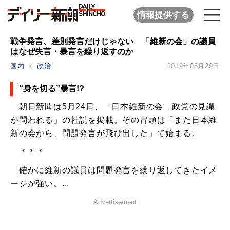
情報提供する
戦争発言、差別発言だけじゃない 「維新の会」の議員
はなぜ失言・暴言を繰り返すのか
国内
政治
2019年05月29日
“身を切る”暴言!?
朝日新聞は5月24日、「日本維新の会 政党の見識
が問われる」の社説を掲載。その冒頭は「また日本維
新の会から、問題発言が飛び出した」で始まる。
＊＊＊
確かに維新の議員は問題発言を繰り返してきたイメ
ージが強い。...
Advertisement