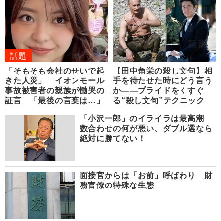
話題
「そもそも会社のせいで起
【田中角栄の殺し文句】相
きた人災」 イオンモール
手を待たせた時にどう言う
事故被害者の親族が慟哭の
か――プライドをくすぐ
証言 「最後の言葉は…」
る“殺し文句”テクニック
「小沢一郎」のイライラは最高潮
数合わせの何が悪い、ダブル選なら
絶対に勝てない！
面接官からは「お前」呼ばわり 財
務官僚の特殊な生態