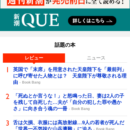
話題の本
レビュー
ニュース
英国で「末席」を用意された天皇陛下を「最前列」
に呼び寄せた人物とは？ 天皇陛下が尊敬される理
由
Book Bang
「死ぬとか言うな！」と怒鳴った日、妻は2人の子
を残して自死した…夫が「自分の犯した罪や愚か
さ」に向き合う魂の一冊
Book Bang
舌は欠損、衣服には高放射線…9人の若者が死んだ
「世界一不気味な山岳遭難」に迫る
Book Bang