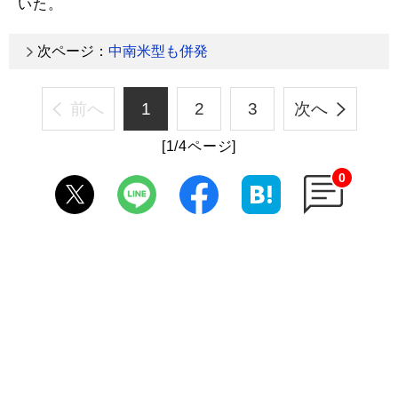
いた。
次ページ：
中南米型も併発
前へ
1
2
3
次へ
[1/4ページ]
0