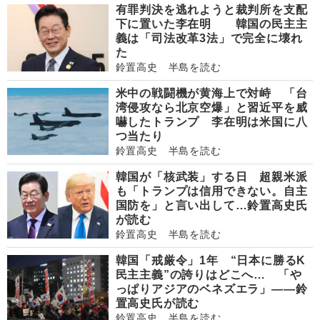
有罪判決を逃れようと裁判所を支配
下に置いた李在明 韓国の民主主
義は「司法改革3法」で完全に壊れ
た
鈴置高史 半島を読む
米中の戦闘機が黄海上で対峙 「台
湾侵攻なら北京空爆」と習近平を威
嚇したトランプ 李在明は米国に八
つ当たり
鈴置高史 半島を読む
韓国が「核武装」する日 超親米派
も「トランプは信用できない。自主
国防を」と言い出して…鈴置高史氏
が読む
鈴置高史 半島を読む
韓国「戒厳令」1年 “日本に勝るK
民主主義”の誇りはどこへ… 「や
っぱりアジアのベネズエラ」――鈴
置高史氏が読む
鈴置高史 半島を読む