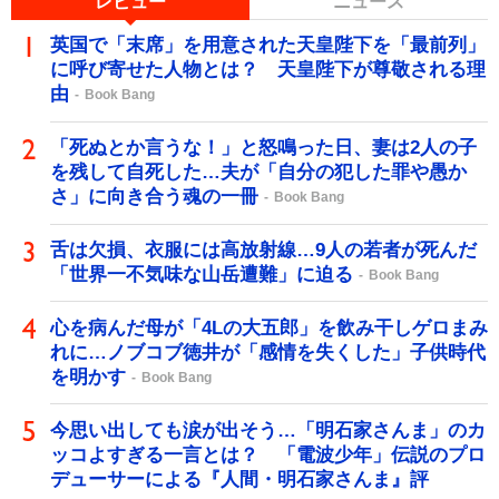
レビュー
ニュース
英国で「末席」を用意された天皇陛下を「最前列」
に呼び寄せた人物とは？ 天皇陛下が尊敬される理
由
Book Bang
「死ぬとか言うな！」と怒鳴った日、妻は2人の子
を残して自死した…夫が「自分の犯した罪や愚か
さ」に向き合う魂の一冊
Book Bang
舌は欠損、衣服には高放射線…9人の若者が死んだ
「世界一不気味な山岳遭難」に迫る
Book Bang
心を病んだ母が「4Lの大五郎」を飲み干しゲロまみ
れに…ノブコブ徳井が「感情を失くした」子供時代
を明かす
Book Bang
今思い出しても涙が出そう…「明石家さんま」のカ
ッコよすぎる一言とは？ 「電波少年」伝説のプロ
デューサーによる『人間・明石家さんま』評