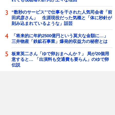
“数秒のサービス”で仕事を干された人気司会者「前
田武彦さん」 生涯現役だった気概と「体に秒針が
刻み込まれているような」話芸
「将来的に年約2500億円という莫大な金額に…」
三井物産「鉄鉱石事業」爆発的収益力の秘密とは
板東英二さん「ゆで卵おまへんか？」 局が20個用
意すると… 「出演料も交通費も要らん」のゆで卵
伝説