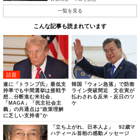
一覧を見る
こんな記事も読まれています
話題
遂に「トランプ氏」最低支
韓国「ウォン急落」で防衛
持率でも中間選挙は接戦予
ライン突破間近 文在寅が
想…分断進む米社会、
払わされる反米・反日のツ
「MAGA」「民主社会主
ケ
義」の共通点は“政策理解
に乏しい支持者”か
「立ち上がれ、日本人よ」 92歳マ
ハティール首相の感動メッセージ