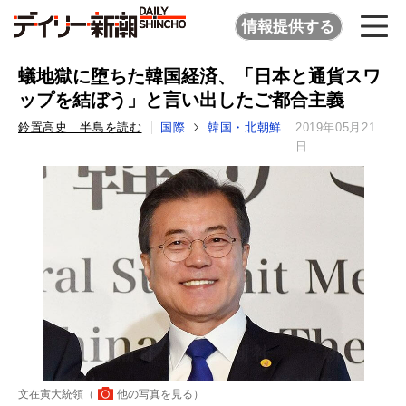
情報提供する
蟻地獄に堕ちた韓国経済、「日本と通貨スワ
ップを結ぼう」と言い出したご都合主義
鈴置高史 半島を読む
国際
韓国・北朝鮮
2019年05月21
日
文在寅大統領（
他の写真を見る
）