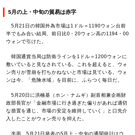
5月の上・中旬の貿易は赤字
5月21日の韓国外為市場は1ドル＝1190ウォン台前
半でもみ合い結局、前日比0・20ウォン高の1194・00
ウォンで引けた。
韓国通貨当局は防衛ラインを1ドル＝1200ウォンに
敷いていると見なされている。これを超えると、ウォ
ン売りが雪崩を打ちかねないと市場は見ている。ウォ
ンは今、「危険水域」を目前に、ふらつく毎日だ。
5月20日に洪楠基（ホン・ナムギ）副首相兼企画財
政部長官が「金融市場に行き過ぎた偏りがあれば適切
な措置を通じ、市場の安定を維持していく」と口先介
入したことがウォン売りを抑えた。
半面、5月21日発表の5月上・中旬の通関統計はウ