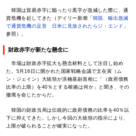
韓国は貿易赤字に陥ったり黒字が急減した際に、通
貨危機を起してきた（デイリー新潮「
韓国、輸出急減
で通貨危機の足音 日米に見放されたらジ・エンド
」
参照）。
財政赤字が新たな懸念に
市場は財政赤字拡大も懸念材料として注目し始め
た。5月16日に開かれた国家戦略会議で文在寅（ム
ン・ジェイン）大統領が洪楠基副首相に「（政府債務
比率の上限）を40％とする根拠は何か」と聞き、その
撤廃を命じたからだ。
韓国の財政当局は伝統的に政府債務の比率を40％以
下に抑えてきた。しかし今回の大統領の指示により、
上限が破られることが確実になった。