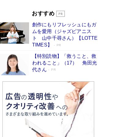
Book Bang
「『火垂るの墓』は、大嘘である」原作者が抱き
おすすめ
続けた“自責の念”とは…「自己憐憫は描きたくな
い」監督が徹底的にこだわったこと（後編） #
創作にもリフレッシュにもガ
戦争の記憶
Book Bang
ムを愛用（ジャズピアニス
ト 山中千尋さん）【LOTTE
TIMES】
PR
【特別読物】「救うこと、救
われること」（17） 角田光
代さん
PR