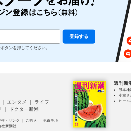
録ボタンを押してください。
週刊新
熊本地
小室さ
ヒール
｜
エンタメ
｜
ライフ
ガ
｜
ドクター新潮
作権・リンク
｜
ご購入
｜
免責事項
会社新潮社