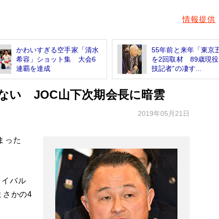
情報提供
かわいすぎる空手家「清水
55年前と来年「東京
希容」ショット集 大会6
を2回取材 89歳現役
連覇を達成
技記者”の凄す...
ない JOC山下次期会長に暗雲
2019年05月21日
まった
ライバル
まさかの4