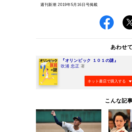
週刊新潮 2019年5月16日号掲載
あわせ
『オリンピック １０１の謎』
吹浦 忠正
著
ネット書店で購入する
こんな記