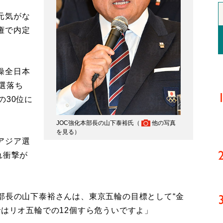
元気がな
権で内定
操全日本
選落ち
の30位に
JOC強化本部長の山下泰裕氏（
他の写真
を見る
）
アジア選
れ衝撃が
部長の山下泰裕さんは、東京五輪の目標として“金
ではリオ五輪での12個すら危ういですよ」