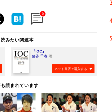
0
て読みたい関連本
『IOC』
猪谷 千春
著
ネット書店で購入する
事も読まれています