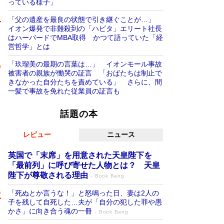
っている様子」
「父の遺産を最良の状態で引き継ぐことが…」
イオン爆発で非難殺到の「ハビタ」エリート社長
はハーバードでMBA取得 かつて語っていた「経
営哲学」とは
「玖瑠美の最期の言葉は…」 イオンモール事故
被害者の親族が慟哭の証言 「おばたちは制止で
きなかった自分たちを責めている」 さらに、間
一髪で事故を免れた従業員の証言も
話題の本
レビュー
ニュース
英国で「末席」を用意された天皇陛下を
「最前列」に呼び寄せた人物とは？ 天皇
陛下が尊敬される理由
Book Bang
「死ぬとか言うな！」と怒鳴った日、妻は2人の
子を残して自死した…夫が「自分の犯した罪や愚
かさ」に向き合う魂の一冊
Book Bang