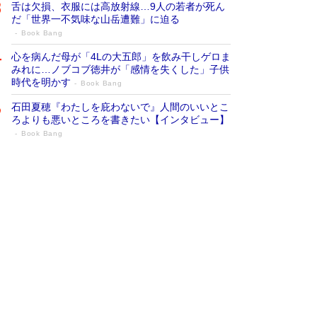
舌は欠損、衣服には高放射線…9人の若者が死ん
だ「世界一不気味な山岳遭難」に迫る
Book Bang
心を病んだ母が「4Lの大五郎」を飲み干しゲロま
みれに…ノブコブ徳井が「感情を失くした」子供
時代を明かす
Book Bang
石田夏穂『わたしを庇わないで』人間のいいとこ
ろよりも悪いところを書きたい【インタビュー】
Book Bang
73歳でも働くしかない 「老後レス時代」
に交通誘導員の独白が話題
Book Bang
「なんで？ そんな馬鹿な……」90歳になった作
家・阿刀田高さんが、ひとり暮らしの生活を明か
す
Book Bang
追悼・東野圭吾さん 週間ベストセラーランキン
グに『容疑者Xの献身』『白夜行』など代表作が
並ぶ［文庫ベストセラー］
Book Bang
和田秀樹の70代、80代向け新書がベスト3を独
占 上半期1位にも選出［新書ベストセラー］