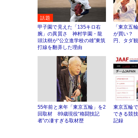
話題
甲子園で見えた「135キロ右
「東京五
腕」の異質さ 神村学園・龍
が買い？ 
頭汰樹が“公立進学校の雄”東筑
円、タダ
打線を翻弄した理由
55年前と来年「東京五輪」を2
東京五輪
回取材 89歳現役“格闘技記
できる競
者”の凄すぎる取材歴
記録