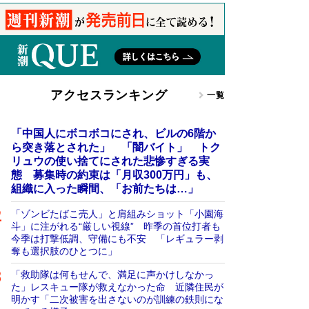
アクセスランキング
一覧
「中国人にボコボコにされ、ビルの6階か
ら突き落とされた」 「闇バイト」 トク
リュウの使い捨てにされた悲惨すぎる実
態 募集時の約束は「月収300万円」も、
組織に入った瞬間、「お前たちは…」
「ゾンビたばこ売人」と肩組みショット「小園海
斗」に注がれる“厳しい視線” 昨季の首位打者も
今季は打撃低調、守備にも不安 「レギュラー剥
奪も選択肢のひとつに」
「救助隊は何もせんで、満足に声かけしなかっ
た」レスキュー隊が救えなかった命 近隣住民が
明かす「二次被害を出さないのが訓練の鉄則にな