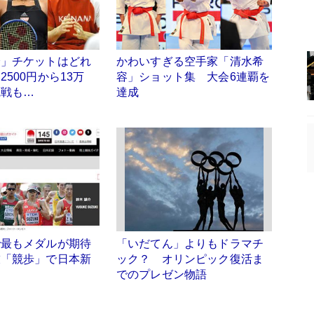
輪」チケットはどれ
かわいすぎる空手家「清水希
2500円から13万
容」ショット集 大会6連覇を
観戦も…
達成
で最もメダルが期待
「いだてん」よりもドラマチ
技「競歩」で日本新
ック？ オリンピック復活ま
でのプレゼン物語