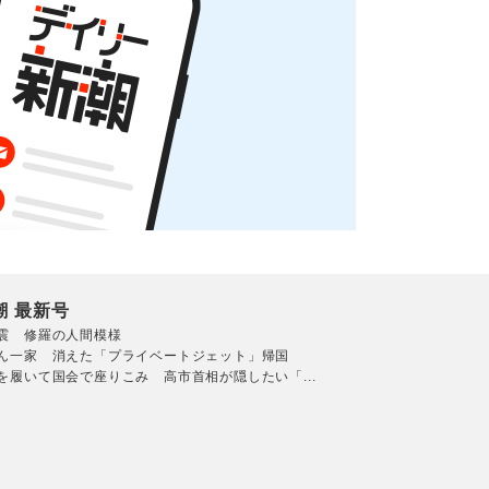
潮 最新号
震 修羅の人間模様
ん一家 消えた「プライベートジェット」帰国
を履いて国会で座りこみ 高市首相が隠したい「...