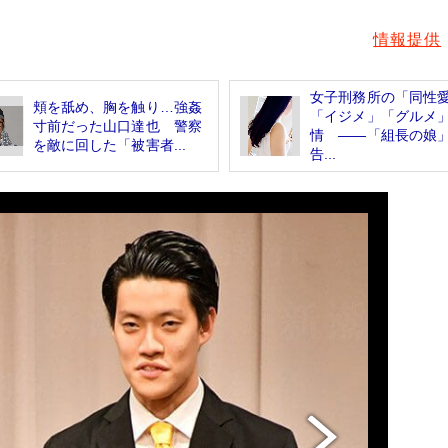
情報提供
女子刑務所の「同性
頬を舐め、胸を触り…強姦
「イジメ」「グルメ
寸前だった山口達也 警察
情 ――「組長の娘
を敵に回した「被害者...
告...