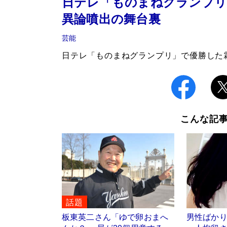
日テレ「ものまねグランプリ
異論噴出の舞台裏
芸能
日テレ「ものまねグランプリ」で優勝した
こんな記
話題
板東英二さん「ゆで卵おまへ
男性ばか