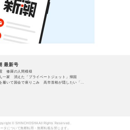
潮 最新号
震 修羅の人間模様
ん一家 消えた「プライベートジェット」帰国
を履いて国会で座りこみ 高市首相が隠したい「...
pyright © SHINCHOSHA All Rights Reserved.
データについて無断転用・無断転載を禁じます。