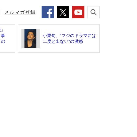
メルマガ登録
愛」
」事
小栗旬、“フジのドラマには
」の
二度と出ない”の激怒