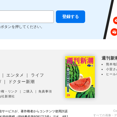
録ボタンを押してください。
週刊新
熊本地
小室さ
ヒール
｜
エンタメ
｜
ライフ
ガ
｜
ドクター新潮
作権・リンク
｜
ご購入
｜
免責事項
会社新潮社
Co
配信サービスが、著作権者からコンテンツ使用許諾
すべての画像・
録商標（登録番号第6091713号）です。ABJ