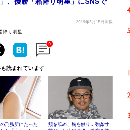
」、優勝「霜降り明星」にSNSで
2019年5月15日掲載
霜降り明星
0
事も読まれています
りの刑務所にたった
頬を舐め、胸を触り…強姦寸