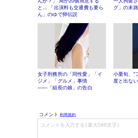
んか？」 局が20個用意する
一人拘留
と… 「出演料も交通費も要ら
グ」の末
ん」のゆで卵伝説
女子刑務所の「同性愛」「イ
小栗旬、“
ジメ」「グルメ」事情
度と出ない
――「組長の娘」の告白