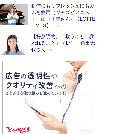
版には「宇宙で描かれたマンガ」も収録
創作にもリフレッシュにもガ
Book Bang
ムを愛用（ジャズピアニス
「不意に涙が出そうに…」高嶋政伸が明かし
ト 山中千尋さん）【LOTTE
た“13歳の娘を暴行する役”への葛藤 インティマ
TIMES】
PR
シーコーディネーターに支えられたNHK『大奥』
の裏側
Book Bang
【特別読物】「救うこと、救
われること」（17） 角田光
代さん
PR