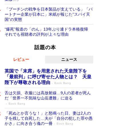
「プーチンの戦争を日本製品が支えている」「パ
ートナー企業が日本に」米紙が報じた“スパイ天
国”の実態
“爆死”報道の「のん」13年ぶり連ドラ本格復帰
それでも視聴者の評判が上々な理由
話題の本
レビュー
ニュース
英国で「末席」を用意された天皇陛下を
「最前列」に呼び寄せた人物とは？ 天皇
陛下が尊敬される理由
Book Bang
舌は欠損、衣服には高放射線…9人の若者が死ん
だ「世界一不気味な山岳遭難」に迫る
Book Bang
「死ぬとか言うな！」と怒鳴った日、妻は2人の
子を残して自死した…夫が「自分の犯した罪や愚
かさ」に向き合う魂の一冊
Book Bang