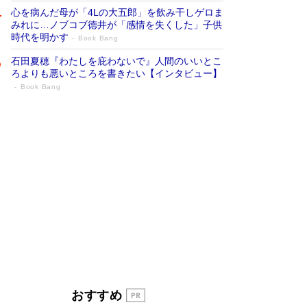
心を病んだ母が「4Lの大五郎」を飲み干しゲロま
みれに…ノブコブ徳井が「感情を失くした」子供
時代を明かす
Book Bang
石田夏穂『わたしを庇わないで』人間のいいとこ
ろよりも悪いところを書きたい【インタビュー】
Book Bang
「叱って伸びるやつは、褒めたらもっと伸
びる」俳優・高嶋政伸が家族に教わっ
た“人を育てるコツ”…芸への考え方を明か
す
Book Bang
「『火垂るの墓』は、大嘘である」原作者が抱き
続けた“自責の念”とは…「自己憐憫は描きたくな
い」監督が徹底的にこだわったこと（後編） #
戦争の記憶
Book Bang
美輪明宏 晩年の回答を集めた『ほほえんで生き
るための人生相談』がランクイン［エンターテイ
メントベストセラー］
Book Bang
「宇宙兄弟」最終46巻がベストセラー1位 宇宙
おすすめ
開発への関心を押し上げた18年の物語に幕 特装