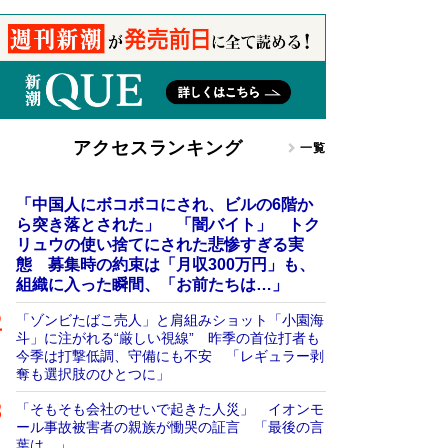
アクセスランキング
一覧
「中国人にボコボコにされ、ビルの6階か
ら突き落とされた」 「闇バイト」 トク
リュウの使い捨てにされた悲惨すぎる実
態 募集時の約束は「月収300万円」も、
組織に入った瞬間、「お前たちは…」
「ゾンビたばこ売人」と肩組みショット「小園海
斗」に注がれる“厳しい視線” 昨季の首位打者も
今季は打撃低調、守備にも不安 「レギュラー剥
奪も選択肢のひとつに」
「そもそも会社のせいで起きた人災」 イオンモ
ール事故被害者の親族が慟哭の証言 「最後の言
葉は…」