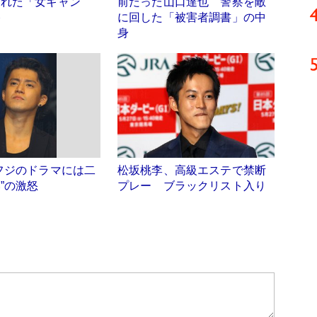
された「女ギャン
前だった山口達也 警察を敵
路
に回した「被害者調書」の中
身
フジのドラマには二
松坂桃李、高級エステで禁断
”の激怒
プレー ブラックリスト入り