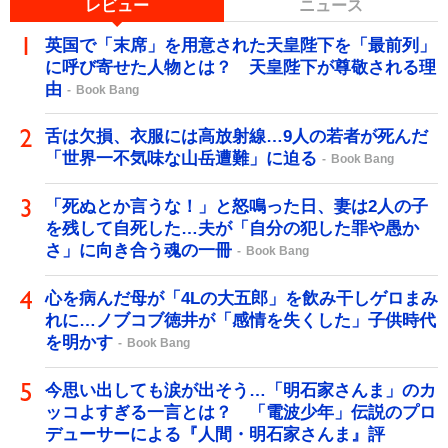
レビュー
ニュース
英国で「末席」を用意された天皇陛下を「最前列」
に呼び寄せた人物とは？ 天皇陛下が尊敬される理
由
Book Bang
舌は欠損、衣服には高放射線…9人の若者が死んだ
「世界一不気味な山岳遭難」に迫る
Book Bang
「死ぬとか言うな！」と怒鳴った日、妻は2人の子
を残して自死した…夫が「自分の犯した罪や愚か
さ」に向き合う魂の一冊
Book Bang
心を病んだ母が「4Lの大五郎」を飲み干しゲロまみ
れに…ノブコブ徳井が「感情を失くした」子供時代
を明かす
Book Bang
今思い出しても涙が出そう…「明石家さんま」のカ
ッコよすぎる一言とは？ 「電波少年」伝説のプロ
デューサーによる『人間・明石家さんま』評