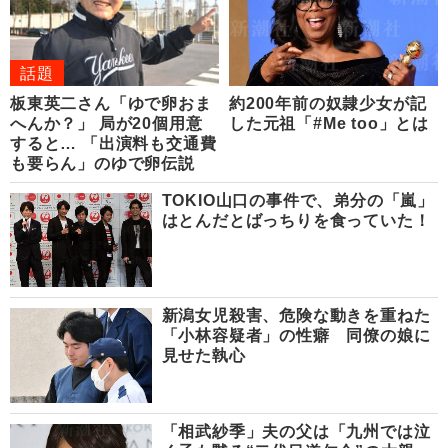
話題
板東英二さん「ゆで卵おま
約200年前の奴隷少女が記
へんか？」 局が20個用意
した元祖「#Me too」とは
すると… 「出演料も交通費
も要らん」のゆで卵伝説
TOKIO山口の事件で、弟分の「嵐」
はとんだとばっちりを食っていた！
新潟女児殺害、危険な動きを重ねた
「小林容疑者」の性癖 同僚の娘に
見せた執心
「相武紗季」夫の父は「九州では泣