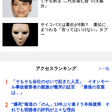
く子も黙る“二代目道仁会”の大親
分」
サイコパスは遺伝が8割？ 遺伝に
まつわる「言ってはいけない」タブ
ー
アクセスランキング
一覧
「そもそも会社のせいで起きた人災」 イオンモー
ル事故被害者の親族が慟哭の証言 「最後の言葉
は…」
“爆死”報道の「のん」13年ぶり連ドラ本格復帰 そ
れでも視聴者の評判が上々な理由