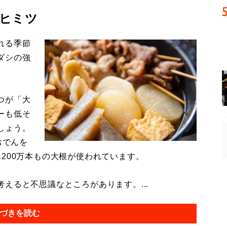
ヒミツ
れる季節
ダシの強
つが「大
ーも低そ
しょう。
おでんを
200万本もの大根が使われています。
ると不思議なところがあります。...
づきを読む