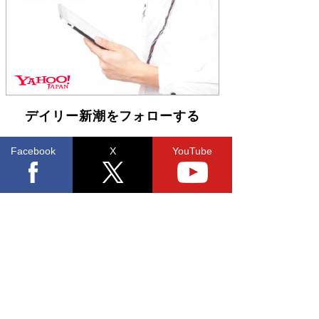
「不意に涙が出そうに…」高嶋政伸が明かし
た“13歳の娘を暴行する役”への葛藤 インティマ
シーコーディネーターに支えられたNHK『大奥』
の裏側
Book Bang
デイリー新潮をフォローする
Facebook
X
YouTube