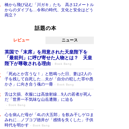
橋から飛び込む「川ガキ」たち 高さ12メートル
からのダイブも…令和の時代、文化と安全はどう
両立？
話題の本
レビュー
ニュース
英国で「末席」を用意された天皇陛下を
「最前列」に呼び寄せた人物とは？ 天皇
陛下が尊敬される理由
Book Bang
「死ぬとか言うな！」と怒鳴った日、妻は2人の
子を残して自死した…夫が「自分の犯した罪や愚
かさ」に向き合う魂の一冊
Book Bang
舌は欠損、衣服には高放射線…9人の若者が死ん
だ「世界一不気味な山岳遭難」に迫る
Book Bang
心を病んだ母が「4Lの大五郎」を飲み干しゲロま
みれに…ノブコブ徳井が「感情を失くした」子供
時代を明かす
Book Bang