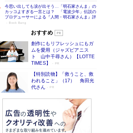
今思い出しても涙が出そう…「明石家さんま」の
カッコよすぎる一言とは？ 「電波少年」伝説の
プロデューサーによる『人間・明石家さんま』評
Book Bang
「叱って伸びるやつは、褒めたらもっと伸
おすすめ
びる」俳優・高嶋政伸が家族に教わっ
創作にもリフレッシュにもガ
た“人を育てるコツ”…芸への考え方を明か
ムを愛用（ジャズピアニス
す
Book Bang
ト 山中千尋さん）【LOTTE
「『火垂るの墓』は、大嘘である」原作者が抱き
TIMES】
PR
続けた“自責の念”とは…「自己憐憫は描きたくな
い」監督が徹底的にこだわったこと（後編） #
【特別読物】「救うこと、救
戦争の記憶
Book Bang
われること」（17） 角田光
代さん
美輪明宏 晩年の回答を集めた『ほほえんで生き
PR
るための人生相談』がランクイン［エンターテイ
メントベストセラー］
Book Bang
「宇宙兄弟」最終46巻がベストセラー1位 宇宙
開発への関心を押し上げた18年の物語に幕 特装
版には「宇宙で描かれたマンガ」も収録
Book Bang