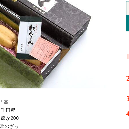
「高
本千円程
節が200
通常のざっ