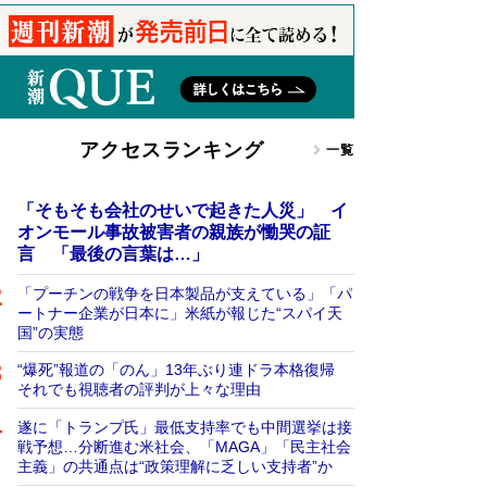
アクセスランキング
一覧
「そもそも会社のせいで起きた人災」 イ
オンモール事故被害者の親族が慟哭の証
言 「最後の言葉は…」
「プーチンの戦争を日本製品が支えている」「パ
ートナー企業が日本に」米紙が報じた“スパイ天
国”の実態
“爆死”報道の「のん」13年ぶり連ドラ本格復帰
それでも視聴者の評判が上々な理由
遂に「トランプ氏」最低支持率でも中間選挙は接
戦予想…分断進む米社会、「MAGA」「民主社会
主義」の共通点は“政策理解に乏しい支持者”か