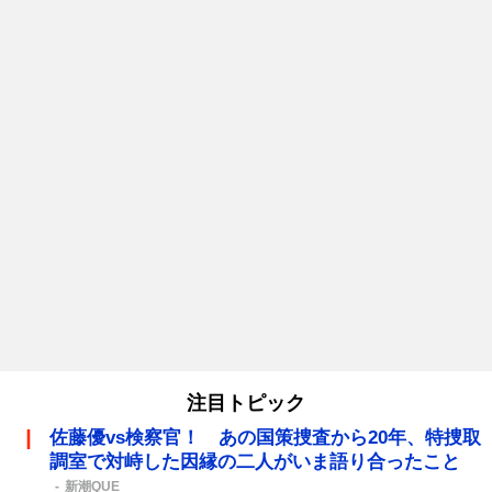
注目トピック
佐藤優vs検察官！ あの国策捜査から20年、特捜取
調室で対峙した因縁の二人がいま語り合ったこと
新潮QUE