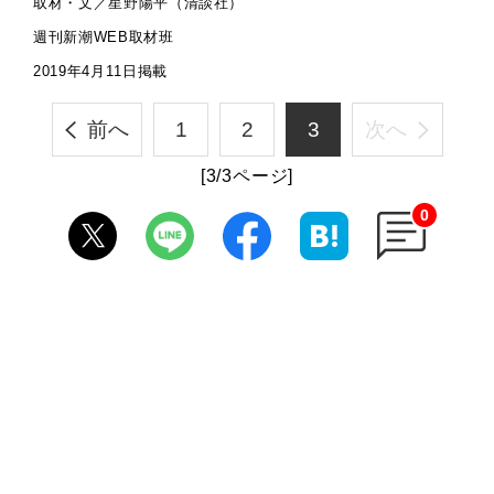
取材・文／星野陽平（清談社）
週刊新潮WEB取材班
2019年4月11日掲載
前へ
1
2
3
次へ
[3/3ページ]
0