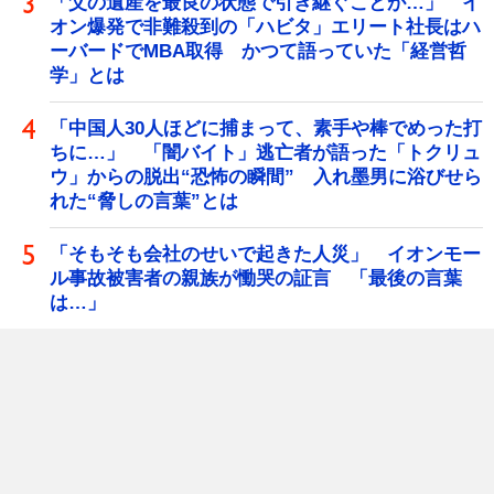
「父の遺産を最良の状態で引き継ぐことが…」 イ
オン爆発で非難殺到の「ハビタ」エリート社長はハ
ーバードでMBA取得 かつて語っていた「経営哲
学」とは
「中国人30人ほどに捕まって、素手や棒でめった打
ちに…」 「闇バイト」逃亡者が語った「トクリュ
ウ」からの脱出“恐怖の瞬間” 入れ墨男に浴びせら
れた“脅しの言葉”とは
「そもそも会社のせいで起きた人災」 イオンモー
ル事故被害者の親族が慟哭の証言 「最後の言葉
は…」