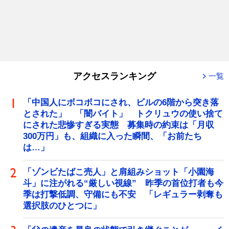
アクセスランキング
一覧
「中国人にボコボコにされ、ビルの6階から突き落
とされた」 「闇バイト」 トクリュウの使い捨て
にされた悲惨すぎる実態 募集時の約束は「月収
300万円」も、組織に入った瞬間、「お前たち
は…」
「ゾンビたばこ売人」と肩組みショット「小園海
斗」に注がれる“厳しい視線” 昨季の首位打者も今
季は打撃低調、守備にも不安 「レギュラー剥奪も
選択肢のひとつに」