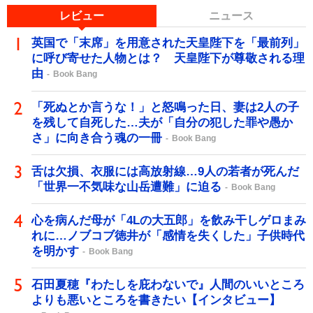
レビュー
ニュース
英国で「末席」を用意された天皇陛下を「最前列」
に呼び寄せた人物とは？ 天皇陛下が尊敬される理
由
Book Bang
「死ぬとか言うな！」と怒鳴った日、妻は2人の子
を残して自死した…夫が「自分の犯した罪や愚か
さ」に向き合う魂の一冊
Book Bang
舌は欠損、衣服には高放射線…9人の若者が死んだ
「世界一不気味な山岳遭難」に迫る
Book Bang
心を病んだ母が「4Lの大五郎」を飲み干しゲロまみ
れに…ノブコブ徳井が「感情を失くした」子供時代
を明かす
Book Bang
石田夏穂『わたしを庇わないで』人間のいいところ
よりも悪いところを書きたい【インタビュー】