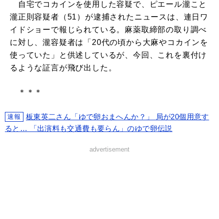
自宅でコカインを使用した容疑で、ピエール瀧こと
瀧正則容疑者（51）が逮捕されたニュースは、連日ワ
イドショーで報じられている。麻薬取締部の取り調べ
に対し、瀧容疑者は「20代の頃から大麻やコカインを
使っていた」と供述しているが、今回、これを裏付け
るような証言が飛び出した。
＊＊＊
板東英二さん「ゆで卵おまへんか？」 局が20個用意す
速報
ると… 「出演料も交通費も要らん」のゆで卵伝説
advertisement