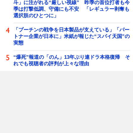
斗」に注がれる“厳しい視線” 昨季の首位打者も今
季は打撃低調、守備にも不安 「レギュラー剥奪も
選択肢のひとつに」
「プーチンの戦争を日本製品が支えている」「パー
トナー企業が日本に」米紙が報じた“スパイ天国”の
実態
“爆死”報道の「のん」13年ぶり連ドラ本格復帰 そ
れでも視聴者の評判が上々な理由