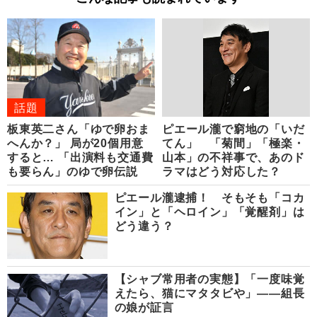
話題
板東英二さん「ゆで卵おま
ピエール瀧で窮地の「いだ
へんか？」 局が20個用意
てん」 「菊間」「極楽・
すると… 「出演料も交通費
山本」の不祥事で、あのド
も要らん」のゆで卵伝説
ラマはどう対応した？
ピエール瀧逮捕！ そもそも「コカ
イン」と「ヘロイン」「覚醒剤」は
どう違う？
【シャブ常用者の実態】「一度味覚
えたら、猫にマタタビや」――組長
の娘が証言