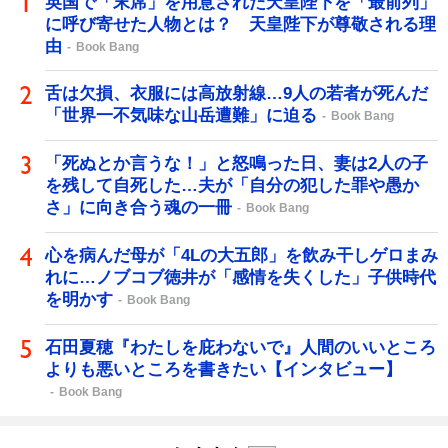
英国で「末席」を用意された天皇陛下を「最前列」
に呼び寄せた人物とは？ 天皇陛下が尊敬される理
由
Book Bang
舌は欠損、衣服には高放射線…9人の若者が死んだ
「世界一不気味な山岳遭難」に迫る
Book Bang
「死ぬとか言うな！」と怒鳴った日、妻は2人の子
を残して自死した…夫が「自分の犯した罪や愚か
さ」に向き合う魂の一冊
Book Bang
心を病んだ母が「4Lの大五郎」を飲み干しゲロまみ
れに…ノブコブ徳井が「感情を失くした」子供時代
を明かす
Book Bang
石田夏穂『わたしを庇わないで』人間のいいところ
よりも悪いところを書きたい【インタビュー】
Book Bang