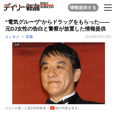
情報提供する
“電気グルーヴ”からドラッグをもらった――
元DJ女性の告白と警察が放置した情報提供
エンタメ
芸能
2019年03月19日
ピエール瀧こと瀧正則容疑者（
他の写真を見る
）