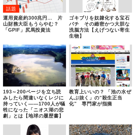
話題
運用資産約300兆円… 片
ゴキブリを奴隷化する宝石
山財務大臣もうらやむ？
バチ その緻密かつ大胆な
「GPIF」尻馬投資法
洗脳方法【えげつない寄生
生物】
193～200ページを立ち読
教育上いいの？ 「池の水ぜ
みしたら間違いなくレジに
んぶ抜く」の“殺生正当
持っていく――1700人が犠
化” 専門家が指摘
牲になった「ニオス湖の悲
劇」とは【地球の履歴書】