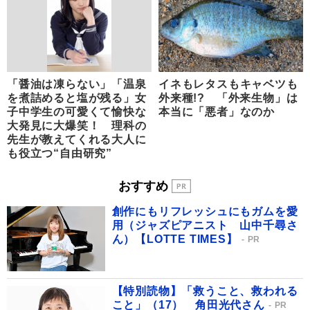
「醤油は凍らない」「温泉
イネもレタスもキャベツも
を煮詰めると塩が残る」女
外来種!? 「外来生物」は
子中学生の可愛くて愉快な
本当に「悪者」なのか
大発見に大爆笑！ 理科の
先生が教えてくれる大人に
も役立つ“自由研究”
おすすめ
創作にもリフレッシュにもガムを愛
用（ジャズピアニスト 山中千尋さ
ん）【LOTTE TIMES】
PR
【特別読物】「救うこと、救われる
こと」（17） 角田光代さん
PR