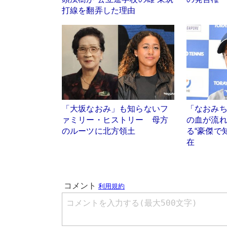
打線を翻弄した理由
「大坂なおみ」も知らないフ
「なおみ
ァミリー・ヒストリー 母方
の血が流
のルーツに北方領土
る“豪傑で
在