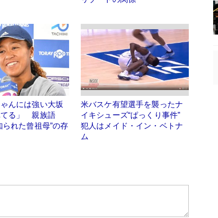
ちゃんには強い大坂
米バスケ有望選手を襲ったナ
れてる」 親族語
イキシューズ“ぱっくり事件”
知られた曾祖母”の存
犯人はメイド・イン・ベトナ
ム