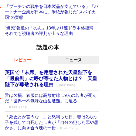
「プーチンの戦争を日本製品が支えている」「パ
ートナー企業が日本に」米紙が報じた“スパイ天
国”の実態
“爆死”報道の「のん」13年ぶり連ドラ本格復帰
それでも視聴者の評判が上々な理由
話題の本
レビュー
ニュース
英国で「末席」を用意された天皇陛下を
「最前列」に呼び寄せた人物とは？ 天皇
陛下が尊敬される理由
Book Bang
舌は欠損、衣服には高放射線…9人の若者が死ん
だ「世界一不気味な山岳遭難」に迫る
Book Bang
「死ぬとか言うな！」と怒鳴った日、妻は2人の
子を残して自死した…夫が「自分の犯した罪や愚
かさ」に向き合う魂の一冊
Book Bang