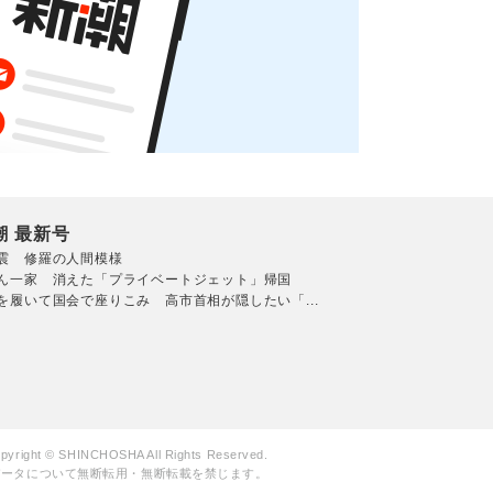
潮 最新号
震 修羅の人間模様
ん一家 消えた「プライベートジェット」帰国
を履いて国会で座りこみ 高市首相が隠したい「...
pyright © SHINCHOSHA All Rights Reserved.
データについて無断転用・無断転載を禁じます。