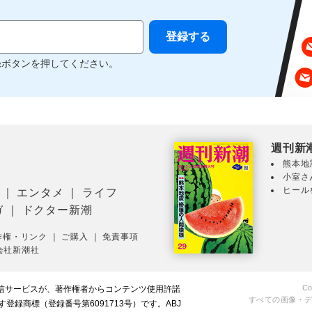
録ボタンを押してください。
週刊新
熊本地
小室さ
ヒール
｜
エンタメ
｜
ライフ
ガ
｜
ドクター新潮
作権・リンク
｜
ご購入
｜
免責事項
会社新潮社
Co
配信サービスが、著作権者からコンテンツ使用許諾
すべての画像・
録商標（登録番号第6091713号）です。ABJ