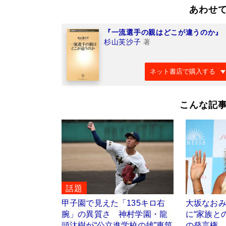
あわせ
『一流選手の親はどこが違うのか』
杉山芙沙子
著
ネット書店で購入する
こんな記
話題
甲子園で見えた「135キロ右
大坂なお
腕」の異質さ 神村学園・龍
に“家族と
頭汰樹が“公立進学校の雄”東筑
の発言権