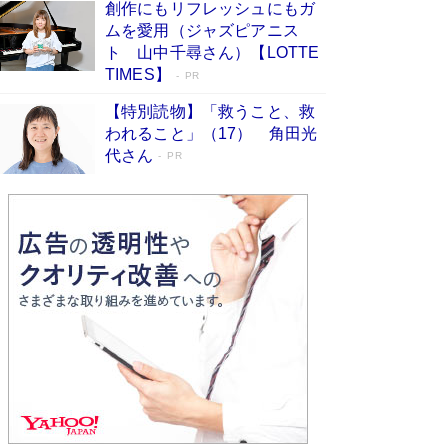
創作にもリフレッシュにもガ
Book Bang
ムを愛用（ジャズピアニス
「不意に涙が出そうに…」高嶋政伸が明かし
ト 山中千尋さん）【LOTTE
た“13歳の娘を暴行する役”への葛藤 インティマ
TIMES】
PR
シーコーディネーターに支えられたNHK『大奥』
の裏側
Book Bang
【特別読物】「救うこと、救
われること」（17） 角田光
代さん
PR