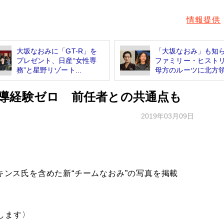
情報提供
大坂なおみに「GT-R」を
「大坂なおみ」も知
プレゼント、日産“女性専
ファミリー・ヒス
務”と星野リゾート...
母方のルーツに北方領.
導経験ゼロ 前任者との共通点も
2019年03月09日
キンス氏を含めた新“チームなおみ”の写真を掲載
します〉