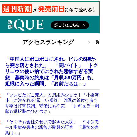
アクセスランキング
一覧
「中国人にボコボコにされ、ビルの6階か
ら突き落とされた」 「闇バイト」 トク
リュウの使い捨てにされた悲惨すぎる実
態 募集時の約束は「月収300万円」も、
組織に入った瞬間、「お前たちは…」
「ゾンビたばこ売人」と肩組みショット「小園海
斗」に注がれる“厳しい視線” 昨季の首位打者も
今季は打撃低調、守備にも不安 「レギュラー剥
奪も選択肢のひとつに」
「そもそも会社のせいで起きた人災」 イオンモ
ール事故被害者の親族が慟哭の証言 「最後の言
葉は…」