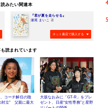
て読みたい関連本
『君が夏を走らせる』
瀬尾 まいこ
著
ネット書店で購入する
事も読まれています
み、コーチ解任の陰
大坂なおみに「GT-R」をプレ
の対立” 父親に最大
ゼント、日産“女性専務”と星野
リゾートの関係