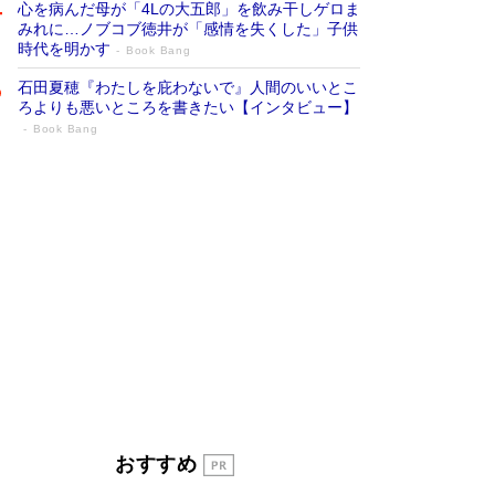
心を病んだ母が「4Lの大五郎」を飲み干しゲロま
みれに…ノブコブ徳井が「感情を失くした」子供
時代を明かす
Book Bang
石田夏穂『わたしを庇わないで』人間のいいとこ
ろよりも悪いところを書きたい【インタビュー】
Book Bang
「叱って伸びるやつは、褒めたらもっと伸
びる」俳優・高嶋政伸が家族に教わっ
た“人を育てるコツ”…芸への考え方を明か
す
Book Bang
「『火垂るの墓』は、大嘘である」原作者が抱き
続けた“自責の念”とは…「自己憐憫は描きたくな
い」監督が徹底的にこだわったこと（後編） #
戦争の記憶
Book Bang
美輪明宏 晩年の回答を集めた『ほほえんで生き
るための人生相談』がランクイン［エンターテイ
メントベストセラー］
Book Bang
「宇宙兄弟」最終46巻がベストセラー1位 宇宙
おすすめ
開発への関心を押し上げた18年の物語に幕 特装
版には「宇宙で描かれたマンガ」も収録