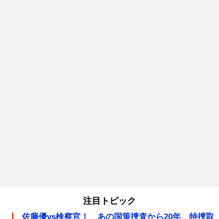
注目トピック
佐藤優vs検察官！ あの国策捜査から20年、特捜取