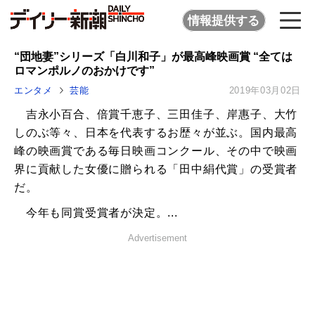
情報提供する
“団地妻”シリーズ「白川和子」が最高峰映画賞 “全ては
ロマンポルノのおかけです”
エンタメ
芸能
2019年03月02日
吉永小百合、倍賞千恵子、三田佳子、岸惠子、大竹
しのぶ等々、日本を代表するお歴々が並ぶ。国内最高
峰の映画賞である毎日映画コンクール、その中で映画
界に貢献した女優に贈られる「田中絹代賞」の受賞者
だ。
今年も同賞受賞者が決定。...
Advertisement