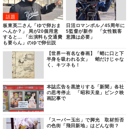
話題
板東英二さん「ゆで卵おま
日活ロマンポルノ45周年に
へんか？」 局が20個用意
5監督が新作 「女性観客
すると… 「出演料も交通費
意識は必要」
も要らん」のゆで卵伝説
【世界一有名な春画】「蛸に口と下
半身を吸われる女」 蛸だけじゃな
く、キツネも！
本誌広告を黒塗りする「新聞」各社
の思考停止 「昭和天皇」ピンク映
画記事で
「スーパー玉出」で脚光 取材拒否
の色街「飛田新地」はどんな街？