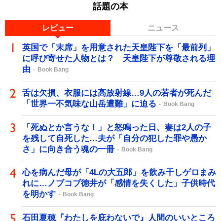
話題の本
レビュー
ニュース
英国で「末席」を用意された天皇陛下を「最前列」
に呼び寄せた人物とは？ 天皇陛下が尊敬される理
由
Book Bang
舌は欠損、衣服には高放射線…9人の若者が死んだ
「世界一不気味な山岳遭難」に迫る
Book Bang
「死ぬとか言うな！」と怒鳴った日、妻は2人の子
を残して自死した…夫が「自分の犯した罪や愚か
さ」に向き合う魂の一冊
Book Bang
心を病んだ母が「4Lの大五郎」を飲み干しゲロまみ
れに…ノブコブ徳井が「感情を失くした」子供時代
を明かす
Book Bang
石田夏穂『わたしを庇わないで』人間のいいところ