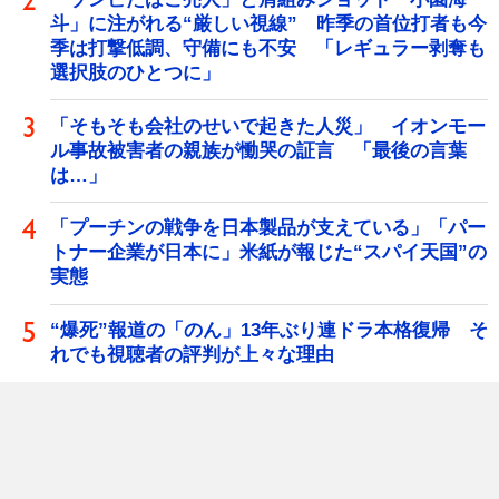
斗」に注がれる“厳しい視線” 昨季の首位打者も今
季は打撃低調、守備にも不安 「レギュラー剥奪も
選択肢のひとつに」
「そもそも会社のせいで起きた人災」 イオンモー
ル事故被害者の親族が慟哭の証言 「最後の言葉
は…」
「プーチンの戦争を日本製品が支えている」「パー
トナー企業が日本に」米紙が報じた“スパイ天国”の
実態
“爆死”報道の「のん」13年ぶり連ドラ本格復帰 そ
れでも視聴者の評判が上々な理由