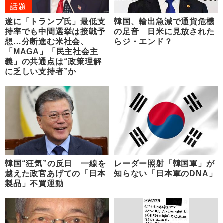
話題
遂に「トランプ氏」最低支
韓国、輸出急減で通貨危機
持率でも中間選挙は接戦予
の足音 日米に見放された
想…分断進む米社会、
らジ・エンド？
「MAGA」「民主社会主
義」の共通点は“政策理解
に乏しい支持者”か
韓国“狂気”の反日 一線を
レーダー照射「韓国軍」が
越えた政官あげての「日本
知らない「日本軍のDNA」
製品」不買運動