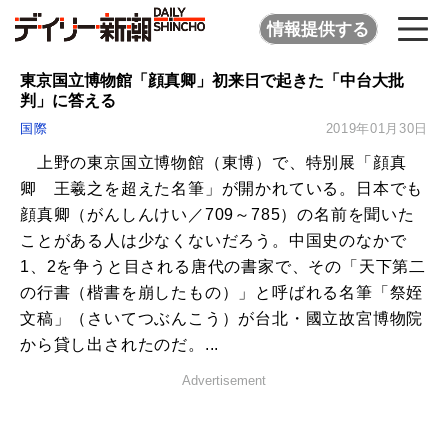
情報提供する
東京国立博物館「顔真卿」初来日で起きた「中台大批
判」に答える
国際
2019年01月30日
上野の東京国立博物館（東博）で、特別展「顔真
卿 王羲之を超えた名筆」が開かれている。日本でも
顔真卿（がんしんけい／709～785）の名前を聞いた
ことがある人は少なくないだろう。中国史のなかで
1、2を争うと目される唐代の書家で、その「天下第二
の行書（楷書を崩したもの）」と呼ばれる名筆「祭姪
文稿」（さいてつぶんこう）が台北・國立故宮博物院
から貸し出されたのだ。...
Advertisement