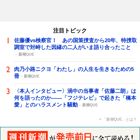
注目トピック
佐藤優vs検察官！ あの国策捜査から20年、特捜取
調室で対峙した因縁の二人がいま語り合ったこと
新潮QUE
肉乃小路ニクヨ「わたし」の人生を生きるための5
冊
新潮QUE
〈本人インタビュー〉渦中の当事者「佐藤二朗」は
何を語ったのか――「フジテレビ」で起きた「橋本
愛」とのハラスメント騒動
新潮QUE
「新潮QUE」とは？