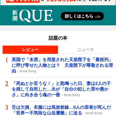
話題の本
レビュー
ニュース
英国で「末席」を用意された天皇陛下を「最前列」
に呼び寄せた人物とは？ 天皇陛下が尊敬される理
由
Book Bang
「死ぬとか言うな！」と怒鳴った日、妻は2人の子
を残して自死した…夫が「自分の犯した罪や愚か
さ」に向き合う魂の一冊
Book Bang
舌は欠損、衣服には高放射線…9人の若者が死んだ
「世界一不気味な山岳遭難」に迫る
Book Bang