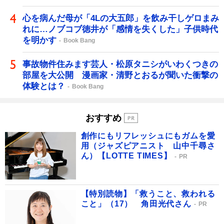
心を病んだ母が「4Lの大五郎」を飲み干しゲロまみ
れに…ノブコブ徳井が「感情を失くした」子供時代
を明かす
Book Bang
事故物件住みます芸人・松原タニシがいわくつきの
部屋を大公開 漫画家・清野とおるが聞いた衝撃の
体験とは？
Book Bang
おすすめ
創作にもリフレッシュにもガムを愛
用（ジャズピアニスト 山中千尋さ
ん）【LOTTE TIMES】
PR
【特別読物】「救うこと、救われる
こと」（17） 角田光代さん
PR