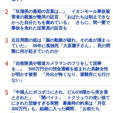
「玖瑠美の最期の言葉は…」 イオンモール事故被
害者の親族が慟哭の証言 「おばたちは制止できな
かった自分たちを責めている」 さらに、間一髪で
事故を免れた従業員の証言も
左目周囲の痣は「脳の動脈が破れ、その血が溜まっ
ていた」 09年に孤独死「大原麗子さん」、死の間
際に何が起きていたのか
「自衛隊員や報道カメラマンのフリをして泥棒
を…」 500万円分の預金通帳を盗まれた高齢女性
が明かす被害 「外出が怖くなり、避難所にも行け
ない」
「中国人にボコボコにされ、ビルの6階から突き落
とされた」 「闇バイト」 トクリュウの使い捨て
にされた悲惨すぎる実態 募集時の約束は「月収
300万円」も、組織に入った瞬間、「お前たち