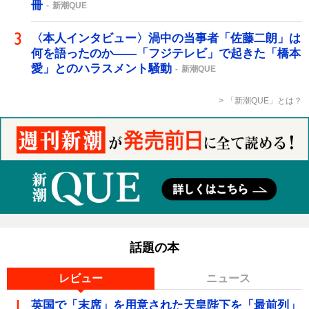
冊
新潮QUE
〈本人インタビュー〉渦中の当事者「佐藤二朗」は
何を語ったのか――「フジテレビ」で起きた「橋本
愛」とのハラスメント騒動
新潮QUE
「新潮QUE」とは？
話題の本
レビュー
ニュース
英国で「末席」を用意された天皇陛下を「最前列」