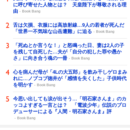
に呼び寄せた人物とは？ 天皇陛下が尊敬される理
由
Book Bang
舌は欠損、衣服には高放射線…9人の若者が死んだ
「世界一不気味な山岳遭難」に迫る
Book Bang
「死ぬとか言うな！」と怒鳴った日、妻は2人の子
を残して自死した…夫が「自分の犯した罪や愚か
さ」に向き合う魂の一冊
Book Bang
心を病んだ母が「4Lの大五郎」を飲み干しゲロまみ
れに…ノブコブ徳井が「感情を失くした」子供時代
を明かす
Book Bang
今思い出しても涙が出そう…「明石家さんま」のカ
ッコよすぎる一言とは？ 「電波少年」伝説のプロ
デューサーによる『人間・明石家さんま』評
Book Bang