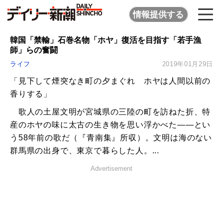
情報提供する
韓国「禁輸」石巻名物「ホヤ」復活を目指す「若手漁
師」らの奮闘
ライフ
2019年01月29日
「見下して煙突なき町の夕まぐれ ホヤは人間以前の
香りする」
歌人の土屋文明が宮城県の三陸の町を訪ねた折、特
産のホヤの味に太古の生き物を思い浮かべた――とい
う58年前の歌だ（『青南集』所収）。文明は海のない
群馬県の出身で、東京で暮らした人。...
Advertisement