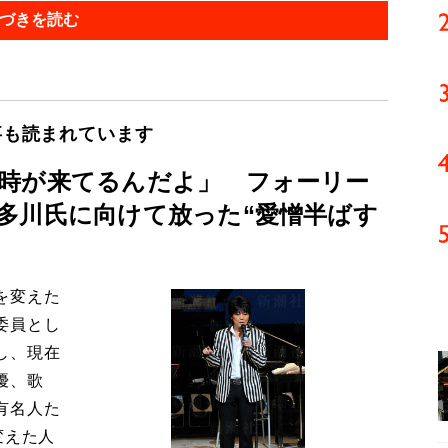
づきを読む
事も読まれています
時が来てるんだよ」 フォーリー
多川氏に向けて放った“愛憎半ばす
を変えた
委員とし
し、現在
優、歌
有名人た
変えた人