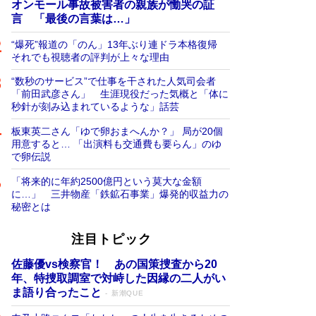
オンモール事故被害者の親族が慟哭の証
言 「最後の言葉は…」
“爆死”報道の「のん」13年ぶり連ドラ本格復帰
それでも視聴者の評判が上々な理由
“数秒のサービス”で仕事を干された人気司会者
「前田武彦さん」 生涯現役だった気概と「体に
秒針が刻み込まれているような」話芸
板東英二さん「ゆで卵おまへんか？」 局が20個
用意すると… 「出演料も交通費も要らん」のゆ
で卵伝説
「将来的に年約2500億円という莫大な金額
に…」 三井物産「鉄鉱石事業」爆発的収益力の
秘密とは
注目トピック
佐藤優vs検察官！ あの国策捜査から20
年、特捜取調室で対峙した因縁の二人がい
ま語り合ったこと
新潮QUE