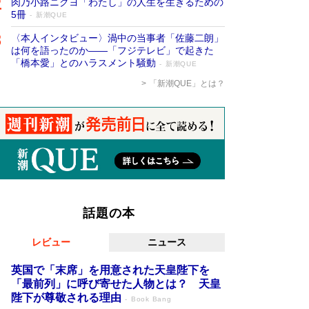
肉乃小路ニクヨ「わたし」の人生を生きるための
5冊
新潮QUE
〈本人インタビュー〉渦中の当事者「佐藤二朗」
は何を語ったのか――「フジテレビ」で起きた
「橋本愛」とのハラスメント騒動
新潮QUE
「新潮QUE」とは？
話題の本
レビュー
ニュース
英国で「末席」を用意された天皇陛下を
「最前列」に呼び寄せた人物とは？ 天皇
陛下が尊敬される理由
Book Bang