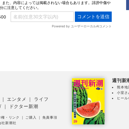
週刊新
熊本地
小室さ
ヒール
｜
エンタメ
｜
ライフ
ガ
｜
ドクター新潮
作権・リンク
｜
ご購入
｜
免責事項
会社新潮社