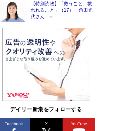
メントベストセラー］
Book Bang
【特別読物】「救うこと、救
われること」（17） 角田光
「『火垂るの墓』は、大嘘である」原作者が抱き
代さん
続けた“自責の念”とは…「自己憐憫は描きたくな
PR
い」監督が徹底的にこだわったこと（後編） #
戦争の記憶
Book Bang
皇室はなぜ世界から尊敬されているのか？ 「天
皇陛下はお元気でおられるか」がサウジ国王の第
一声になる理由
Book Bang
東野圭吾、伊坂幸太郎の人気シリーズ最新作どち
らも文庫化 映画化された直木賞受賞作もランク
イン［文庫ベストセラー］
Book Bang
デイリー新潮をフォローする
Facebook
X
YouTube