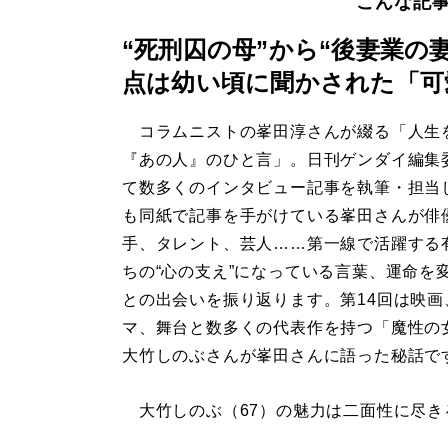
こんな記
“死刑囚の母”から“後妻業の
点は幼い頃に聞かされた「可
コラムニストの峯田淳さんが綴る「人生
『あの人』のひと言」。日刊ゲンダイ編集
て数多くのインタビュー記事を執筆・担当
も同紙で記事を手がけている峯田さんが俳
手、タレント、芸人……第一線で活躍する
ちの“心の支え”になっている言葉、運命を
との出会いを振り返ります。第14回は映画
マ、舞台と数多くの代表作を持つ「魔性の
大竹しのぶさんが峯田さんに語った秘話で
大竹しのぶ（67）の魅力は二面性に尽きる。