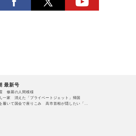
潮 最新号
震 修羅の人間模様
ん一家 消えた「プライベートジェット」帰国
を履いて国会で座りこみ 高市首相が隠したい「...