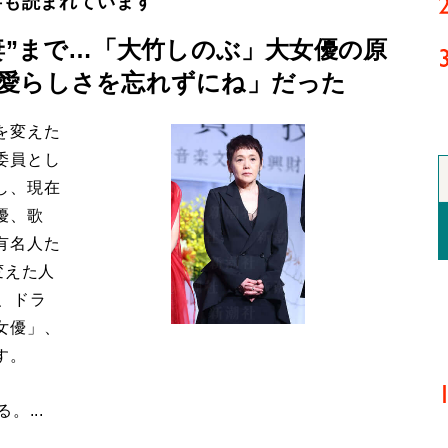
事も読まれています
妻”まで…「大竹しのぶ」大女優の原
愛らしさを忘れずにね」だった
を変えた
委員とし
し、現在
優、歌
有名人た
変えた人
、ドラ
女優」、
す。
...