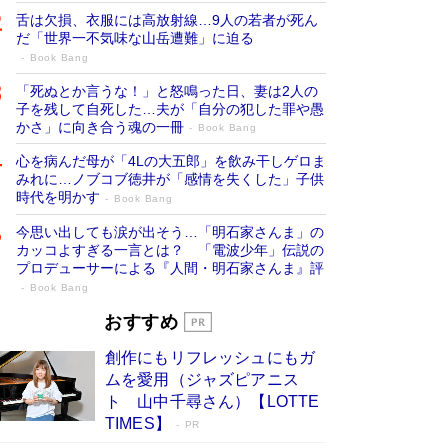
舌は欠損、衣服には高放射線…9人の若者が死ん
だ「世界一不気味な山岳遭難」に迫る
Book Bang
「死ぬとか言うな！」と怒鳴った日、妻は2人の
子を残して自死した…夫が「自分の犯した罪や愚
かさ」に向き合う魂の一冊
Book Bang
心を病んだ母が「4Lの大五郎」を飲み干しゲロま
みれに…ノブコブ徳井が「感情を失くした」子供
時代を明かす
Book Bang
今思い出しても涙が出そう…「明石家さんま」の
カッコよすぎる一言とは？ 「電波少年」伝説の
プロデューサーによる『人間・明石家さんま』評
Book Bang
「宇宙兄弟」最終46巻がベストセラー1
おすすめ
位 宇宙開発への関心を押し上げた18年の
創作にもリフレッシュにもガ
物語に幕 特装版には「宇宙で描かれたマ
ムを愛用（ジャズピアニス
ンガ」も収録
Book Bang
ト 山中千尋さん）【LOTTE
美輪明宏 晩年の回答を集めた『ほほえんで生き
TIMES】
PR
るための人生相談』がランクイン［エンターテイ