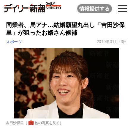
情報提供する
同業者、局アナ…結婚願望丸出し「吉田沙保
里」が狙ったお婿さん候補
スポーツ
2019年01月23日
吉田沙保里（
他の写真を見る
）