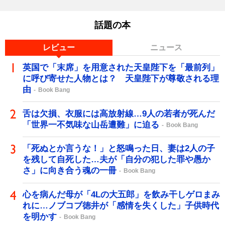
話題の本
レビュー
ニュース
英国で「末席」を用意された天皇陛下を「最前列」
に呼び寄せた人物とは？ 天皇陛下が尊敬される理
由
Book Bang
舌は欠損、衣服には高放射線…9人の若者が死んだ
「世界一不気味な山岳遭難」に迫る
Book Bang
「死ぬとか言うな！」と怒鳴った日、妻は2人の子
を残して自死した…夫が「自分の犯した罪や愚か
さ」に向き合う魂の一冊
Book Bang
心を病んだ母が「4Lの大五郎」を飲み干しゲロまみ
れに…ノブコブ徳井が「感情を失くした」子供時代
を明かす
Book Bang