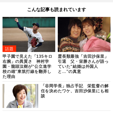
こんな記事も読まれています
話題
甲子園で見えた「135キロ
霊長類最強「吉田沙保里」
右腕」の異質さ 神村学
引退 父・栄勝さんが語っ
園・龍頭汰樹が“公立進学
ていた“結婚は外国人
校の雄”東筑打線を翻弄し
と…”の真意
た理由
「谷岡学長」独占手記 栄監督の解
任を決めたワケ、吉田沙保里にも相
談