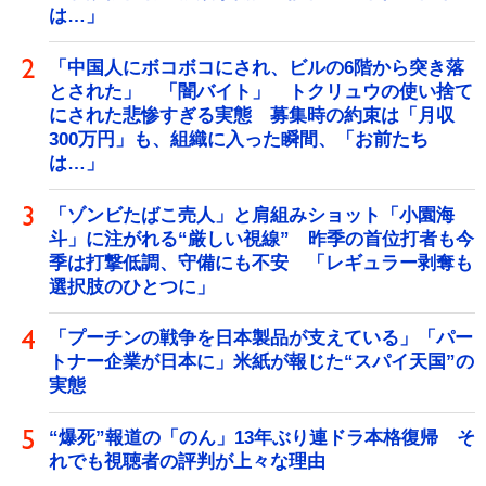
は…」
「中国人にボコボコにされ、ビルの6階から突き落
とされた」 「闇バイト」 トクリュウの使い捨て
にされた悲惨すぎる実態 募集時の約束は「月収
300万円」も、組織に入った瞬間、「お前たち
は…」
「ゾンビたばこ売人」と肩組みショット「小園海
斗」に注がれる“厳しい視線” 昨季の首位打者も今
季は打撃低調、守備にも不安 「レギュラー剥奪も
選択肢のひとつに」
「プーチンの戦争を日本製品が支えている」「パー
トナー企業が日本に」米紙が報じた“スパイ天国”の
実態
“爆死”報道の「のん」13年ぶり連ドラ本格復帰 そ
れでも視聴者の評判が上々な理由