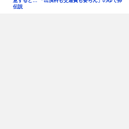
意すると… 「出演料も交通費も要らん」のゆで卵
伝説