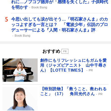
れに…ノブコブ徳井が「感情を失くした」子供時代
を明かす
Book Bang
今思い出しても涙が出そう…「明石家さんま」のカ
ッコよすぎる一言とは？ 「電波少年」伝説のプロ
デューサーによる『人間・明石家さんま』評
Book Bang
おすすめ
創作にもリフレッシュにもガムを愛
用（ジャズピアニスト 山中千尋さ
ん）【LOTTE TIMES】
PR
【特別読物】「救うこと、救われる
こと」（17） 角田光代さん
PR