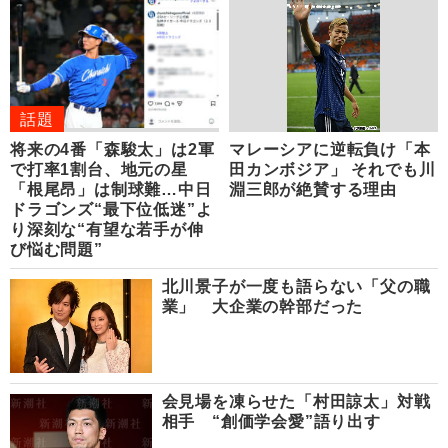
話題
将来の4番「森駿太」は2軍
マレーシアに逆転負け「本
で打率1割台、地元の星
田カンボジア」 それでも川
「根尾昂」は制球難…中日
淵三郎が絶賛する理由
ドラゴンズ“最下位低迷”よ
り深刻な“有望な若手が伸
び悩む問題”
北川景子が一度も語らない「父の職
業」 大企業の幹部だった
会見場を凍らせた「村田諒太」対戦
相手 “創価学会愛”語り出す