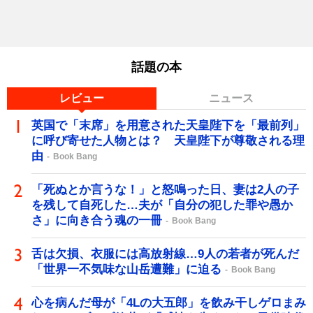
話題の本
レビュー
ニュース
英国で「末席」を用意された天皇陛下を「最前列」
に呼び寄せた人物とは？ 天皇陛下が尊敬される理
由
Book Bang
「死ぬとか言うな！」と怒鳴った日、妻は2人の子
を残して自死した…夫が「自分の犯した罪や愚か
さ」に向き合う魂の一冊
Book Bang
舌は欠損、衣服には高放射線…9人の若者が死んだ
「世界一不気味な山岳遭難」に迫る
Book Bang
心を病んだ母が「4Lの大五郎」を飲み干しゲロまみ