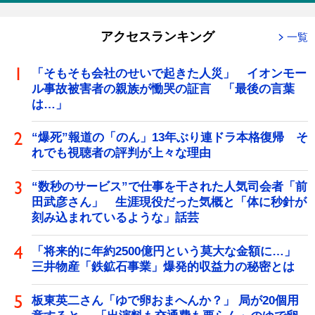
アクセスランキング
一覧
「そもそも会社のせいで起きた人災」 イオンモー
ル事故被害者の親族が慟哭の証言 「最後の言葉
は…」
“爆死”報道の「のん」13年ぶり連ドラ本格復帰 そ
れでも視聴者の評判が上々な理由
“数秒のサービス”で仕事を干された人気司会者「前
田武彦さん」 生涯現役だった気概と「体に秒針が
刻み込まれているような」話芸
「将来的に年約2500億円という莫大な金額に…」
三井物産「鉄鉱石事業」爆発的収益力の秘密とは
板東英二さん「ゆで卵おまへんか？」 局が20個用