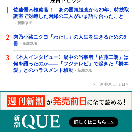
注目トピック
佐藤優vs検察官！ あの国策捜査から20年、特捜取
調室で対峙した因縁の二人がいま語り合ったこと
新潮QUE
肉乃小路ニクヨ「わたし」の人生を生きるための5
冊
新潮QUE
〈本人インタビュー〉渦中の当事者「佐藤二朗」は
何を語ったのか――「フジテレビ」で起きた「橋本
愛」とのハラスメント騒動
新潮QUE
「新潮QUE」とは？