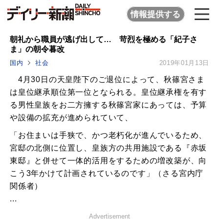
情報提供する
朝礼から職員が逃げ出して… 苛烈を極める「紀子さ
ま」の朝令暮改
国内
社会
2019年01月13日
4月30日の天皇陛下のご退位によって、秋篠宮さま
は皇位継承順位第一位となられる。皇位継承権を有す
る男性皇族をお二方擁する秋篠宮家にあっては、予算
や設備の拡充が進められていて、
「お住まいは手狭で、かつ老朽化が進んでいるため、
宮邸の北側に位置し、皇族方の共用施設である『赤坂
東邸』と併せて一体的活用をするための増改築が、向
こう3年かけて計画されているのです」（さる宮内庁
関係者）
...
Advertisement