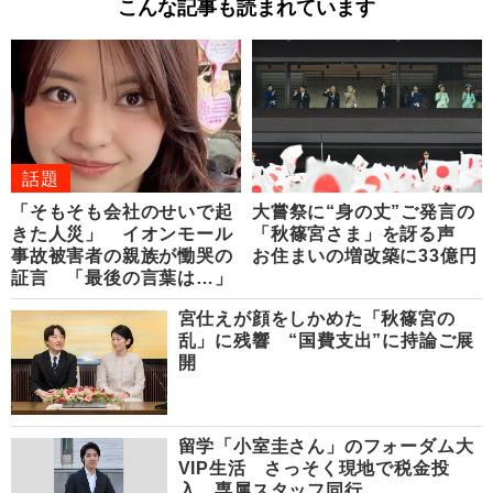
こんな記事も読まれています
話題
「そもそも会社のせいで起
大嘗祭に“身の丈”ご発言の
きた人災」 イオンモール
「秋篠宮さま」を訝る声
事故被害者の親族が慟哭の
お住まいの増改築に33億円
証言 「最後の言葉は…」
宮仕えが顔をしかめた「秋篠宮の
乱」に残響 “国費支出”に持論ご展
開
留学「小室圭さん」のフォーダム大
VIP生活 さっそく現地で税金投
入、専属スタッフ同行