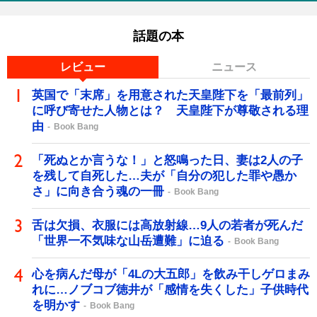
話題の本
レビュー
ニュース
英国で「末席」を用意された天皇陛下を「最前列」
に呼び寄せた人物とは？ 天皇陛下が尊敬される理
由
Book Bang
「死ぬとか言うな！」と怒鳴った日、妻は2人の子
を残して自死した…夫が「自分の犯した罪や愚か
さ」に向き合う魂の一冊
Book Bang
舌は欠損、衣服には高放射線…9人の若者が死んだ
「世界一不気味な山岳遭難」に迫る
Book Bang
心を病んだ母が「4Lの大五郎」を飲み干しゲロまみ
れに…ノブコブ徳井が「感情を失くした」子供時代
を明かす
Book Bang