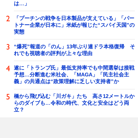
は…」
「プーチンの戦争を日本製品が支えている」「パー
トナー企業が日本に」米紙が報じた“スパイ天国”の
実態
“爆死”報道の「のん」13年ぶり連ドラ本格復帰 そ
れでも視聴者の評判が上々な理由
遂に「トランプ氏」最低支持率でも中間選挙は接戦
予想…分断進む米社会、「MAGA」「民主社会主
義」の共通点は“政策理解に乏しい支持者”か
橋から飛び込む「川ガキ」たち 高さ12メートルか
らのダイブも…令和の時代、文化と安全はどう両
立？