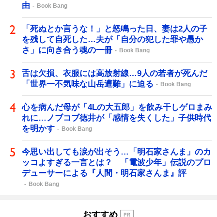
由
Book Bang
「死ぬとか言うな！」と怒鳴った日、妻は2人の子
を残して自死した…夫が「自分の犯した罪や愚か
さ」に向き合う魂の一冊
Book Bang
舌は欠損、衣服には高放射線…9人の若者が死んだ
「世界一不気味な山岳遭難」に迫る
Book Bang
心を病んだ母が「4Lの大五郎」を飲み干しゲロまみ
れに…ノブコブ徳井が「感情を失くした」子供時代
を明かす
Book Bang
今思い出しても涙が出そう…「明石家さんま」のカ
ッコよすぎる一言とは？ 「電波少年」伝説のプロ
デューサーによる『人間・明石家さんま』評
Book Bang
おすすめ