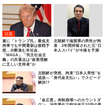
話題
遂に「トランプ氏」最低支
北朝鮮で滋賀県の男性が拘
持率でも中間選挙は接戦予
束 2年間抑留された元“日
想…分断進む米社会、
本人スパイ”が今後を予測
「MAGA」「民主社会主
義」の共通点は“政策理解
に乏しい支持者”か
北朝鮮が突然、拘束“日本人男性”を
追放―「身代金支払い」でスピード
解決!?
「金正恩」体制崩壊へのカウントダ
ウン 治安悪化で刑法改正20回の異