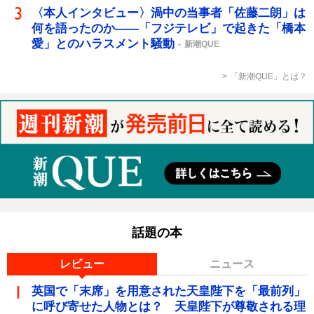
〈本人インタビュー〉渦中の当事者「佐藤二朗」は
何を語ったのか――「フジテレビ」で起きた「橋本
愛」とのハラスメント騒動
新潮QUE
「新潮QUE」とは？
話題の本
レビュー
ニュース
英国で「末席」を用意された天皇陛下を「最前列」
に呼び寄せた人物とは？ 天皇陛下が尊敬される理