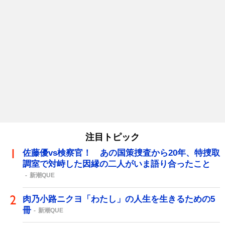
注目トピック
佐藤優vs検察官！ あの国策捜査から20年、特捜取
調室で対峙した因縁の二人がいま語り合ったこと
新潮QUE
肉乃小路ニクヨ「わたし」の人生を生きるための5
冊
新潮QUE