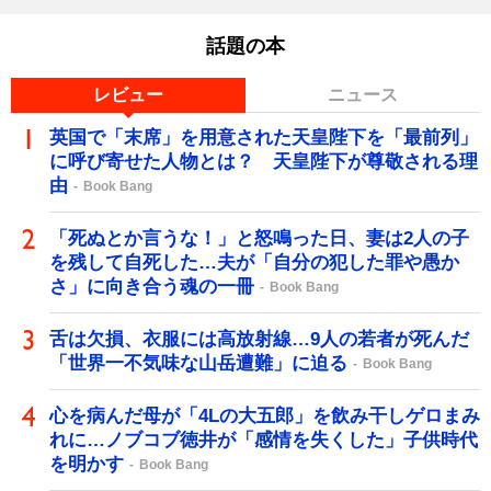
話題の本
レビュー
ニュース
英国で「末席」を用意された天皇陛下を「最前列」
に呼び寄せた人物とは？ 天皇陛下が尊敬される理
由
Book Bang
「死ぬとか言うな！」と怒鳴った日、妻は2人の子
を残して自死した…夫が「自分の犯した罪や愚か
さ」に向き合う魂の一冊
Book Bang
舌は欠損、衣服には高放射線…9人の若者が死んだ
「世界一不気味な山岳遭難」に迫る
Book Bang
心を病んだ母が「4Lの大五郎」を飲み干しゲロまみ
れに…ノブコブ徳井が「感情を失くした」子供時代
を明かす
Book Bang