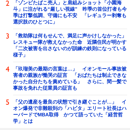
「ゾンビたばこ売人」と肩組みショット「小園海
斗」に注がれる“厳しい視線” 昨季の首位打者も今
季は打撃低調、守備にも不安 「レギュラー剥奪も
選択肢のひとつに」
「救助隊は何もせんで、満足に声かけしなかった」
レスキュー隊が救えなかった命 近隣住民が明かす
「二次被害を出さないのが訓練の鉄則になっている
様子」
「玖瑠美の最期の言葉は…」 イオンモール事故被
害者の親族が慟哭の証言 「おばたちは制止できな
かった自分たちを責めている」 さらに、間一髪で
事故を免れた従業員の証言も
「父の遺産を最良の状態で引き継ぐことが…」 イ
オン爆発で非難殺到の「ハビタ」エリート社長はハ
ーバードでMBA取得 かつて語っていた「経営哲
学」とは