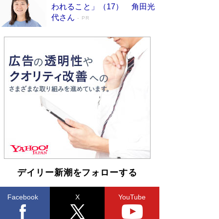
われること」（17） 角田光
ンガ」も収録
Book Bang
代さん
PR
美輪明宏 晩年の回答を集めた『ほほえんで生き
るための人生相談』がランクイン［エンターテイ
メントベストセラー］
Book Bang
「『火垂るの墓』は、大嘘である」原作者が抱き
続けた“自責の念”とは…「自己憐憫は描きたくな
い」監督が徹底的にこだわったこと（後編） #
戦争の記憶
Book Bang
入社10年目にして最下位の営業がトップに大逆
転 上司の“意外な一言”から生まれた「雑談のテ
クニック」とは
Book Bang
皇室はなぜ世界から尊敬されているのか？ 「天
皇陛下はお元気でおられるか」がサウジ国王の第
一声になる理由
Book Bang
デイリー新潮をフォローする
Facebook
X
YouTube