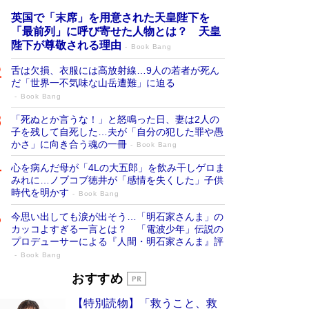
英国で「末席」を用意された天皇陛下を
「最前列」に呼び寄せた人物とは？ 天皇
陛下が尊敬される理由
Book Bang
舌は欠損、衣服には高放射線…9人の若者が死ん
だ「世界一不気味な山岳遭難」に迫る
Book Bang
「死ぬとか言うな！」と怒鳴った日、妻は2人の
子を残して自死した…夫が「自分の犯した罪や愚
かさ」に向き合う魂の一冊
Book Bang
心を病んだ母が「4Lの大五郎」を飲み干しゲロま
みれに…ノブコブ徳井が「感情を失くした」子供
時代を明かす
Book Bang
今思い出しても涙が出そう…「明石家さんま」の
カッコよすぎる一言とは？ 「電波少年」伝説の
プロデューサーによる『人間・明石家さんま』評
Book Bang
「宇宙兄弟」最終46巻がベストセラー1
おすすめ
位 宇宙開発への関心を押し上げた18年の
【特別読物】「救うこと、救
物語に幕 特装版には「宇宙で描かれたマ