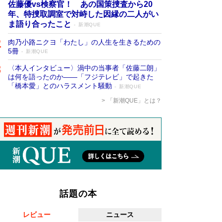
佐藤優vs検察官！ あの国策捜査から20
年、特捜取調室で対峙した因縁の二人がい
ま語り合ったこと
新潮QUE
肉乃小路ニクヨ「わたし」の人生を生きるための
5冊
新潮QUE
〈本人インタビュー〉渦中の当事者「佐藤二朗」
は何を語ったのか――「フジテレビ」で起きた
「橋本愛」とのハラスメント騒動
新潮QUE
「新潮QUE」とは？
話題の本
レビュー
ニュース