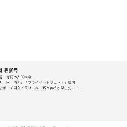
潮 最新号
震 修羅の人間模様
ん一家 消えた「プライベートジェット」帰国
を履いて国会で座りこみ 高市首相が隠したい「...