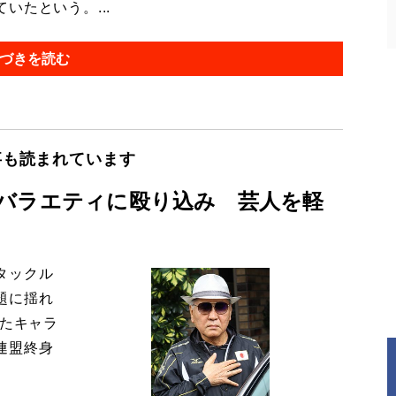
たという。...
づきを読む
事も読まれています
バラエティに殴り込み 芸人を軽
タックル
題に揺れ
ったキャラ
連盟終身