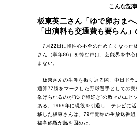
こんな記
板東英二さん「ゆで卵おまへ
「出演料も交通費も要らん」
7月22日に慢性心不全のため亡くなった
さん（享年86）を悼む声は、芸能界を中心
まない。
板東さんの生涯を振り返る際、中日ドラ
通算77勝をマークした野球選手としての実
挙げられるのが“ゆで卵好き”の数々のエピ
ある。1969年に現役を引退し、テレビに
移した板東さんは、79年開始の生放送番組
福亭鶴瓶が脇を固めた。