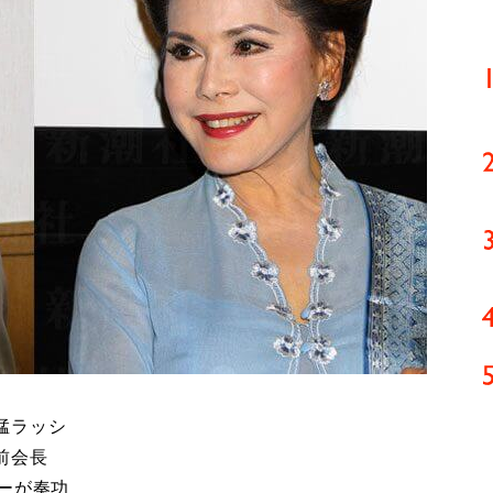
猛ラッシ
前会長
ーが奏功