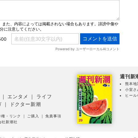
週刊新
熊本地
小室さ
ヒール
｜
エンタメ
｜
ライフ
ガ
｜
ドクター新潮
作権・リンク
｜
ご購入
｜
免責事項
会社新潮社