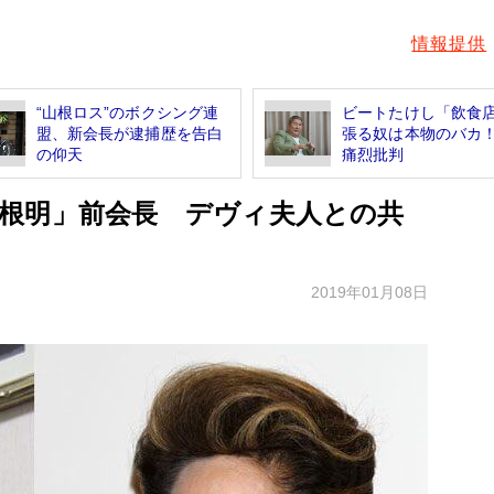
情報提供
“山根ロス”のボクシング連
ビートたけし「飲食
盟、新会長が逮捕歴を告白
張る奴は本物のバカ
の仰天
痛烈批判
根明」前会長 デヴィ夫人との共
2019年01月08日