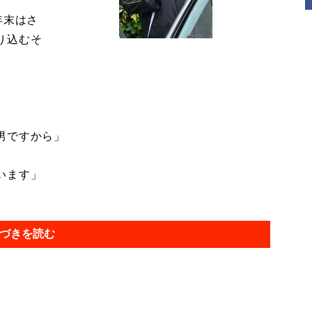
年末はさ
り込むそ
男ですから」
います」
づきを読む