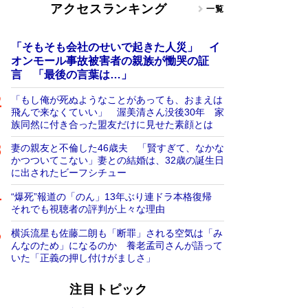
アクセスランキング
一覧
「そもそも会社のせいで起きた人災」 イ
オンモール事故被害者の親族が慟哭の証
言 「最後の言葉は…」
「もし俺が死ぬようなことがあっても、おまえは
飛んで来なくていい」 渥美清さん没後30年 家
族同然に付き合った盟友だけに見せた素顔とは
妻の親友と不倫した46歳夫 「賢すぎて、なかな
かつついてこない」妻との結婚は、32歳の誕生日
に出されたビーフシチュー
“爆死”報道の「のん」13年ぶり連ドラ本格復帰
それでも視聴者の評判が上々な理由
横浜流星も佐藤二朗も「断罪」される空気は「み
んなのため」になるのか 養老孟司さんが語って
いた「正義の押し付けがましさ」
注目トピック