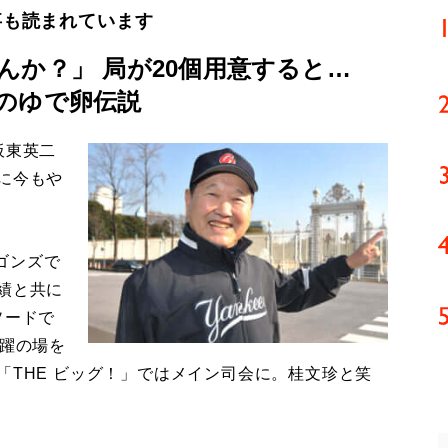
事も読まれています
んか？」 局が20個用意すると…
のゆで卵伝説
板東英二
に今もや
ゴンズで
績と共に
ソードで
活躍の場を
「THE ビッグ！」ではメイン司会に。桂文珍と笑