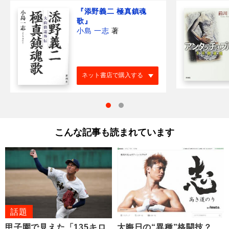
『添野義二 極真鎮魂
歌』
小島 一志
著
ネット書店で購入する
こんな記事も読まれています
話題
甲子園で見えた「135キロ
大晦日の“異種”格闘技？