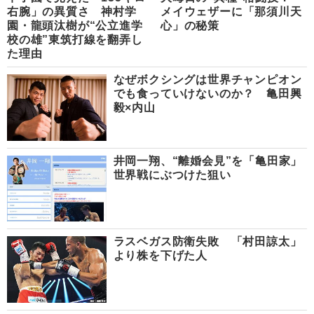
右腕」の異質さ 神村学
メイウェザーに「那須川天
園・龍頭汰樹が“公立進学
心」の秘策
校の雄”東筑打線を翻弄し
た理由
なぜボクシングは世界チャンピオン
でも食っていけないのか？ 亀田興
毅×内山
井岡一翔、“離婚会見”を「亀田家」
世界戦にぶつけた狙い
ラスベガス防衛失敗 「村田諒太」
より株を下げた人