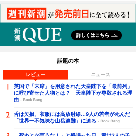
話題の本
レビュー
ニュース
英国で「末席」を用意された天皇陛下を「最前列」
に呼び寄せた人物とは？ 天皇陛下が尊敬される理
由
Book Bang
舌は欠損、衣服には高放射線…9人の若者が死んだ
「世界一不気味な山岳遭難」に迫る
Book Bang
「死ぬとか言うな！」と怒鳴った日、妻は2人の子