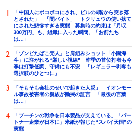
「中国人にボコボコにされ、ビルの6階から突き落
とされた」 「闇バイト」 トクリュウの使い捨て
にされた悲惨すぎる実態 募集時の約束は「月収
300万円」も、組織に入った瞬間、「お前たち
は…」
「ゾンビたばこ売人」と肩組みショット「小園海
斗」に注がれる“厳しい視線” 昨季の首位打者も今
季は打撃低調、守備にも不安 「レギュラー剥奪も
選択肢のひとつに」
「そもそも会社のせいで起きた人災」 イオンモー
ル事故被害者の親族が慟哭の証言 「最後の言葉
は…」
「プーチンの戦争を日本製品が支えている」「パー
トナー企業が日本に」米紙が報じた“スパイ天国”の
実態