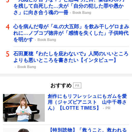
を残して自死した…夫が「自分の犯した罪や愚か
さ」に向き合う魂の一冊
Book Bang
心を病んだ母が「4Lの大五郎」を飲み干しゲロまみ
れに…ノブコブ徳井が「感情を失くした」子供時代
を明かす
Book Bang
石田夏穂『わたしを庇わないで』人間のいいところ
よりも悪いところを書きたい【インタビュー】
Book Bang
おすすめ
創作にもリフレッシュにもガムを愛
用（ジャズピアニスト 山中千尋さ
ん）【LOTTE TIMES】
PR
【特別読物】「救うこと、救われる