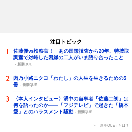
注目トピック
佐藤優vs検察官！ あの国策捜査から20年、特捜取
調室で対峙した因縁の二人がいま語り合ったこと
新潮QUE
肉乃小路ニクヨ「わたし」の人生を生きるための5
冊
新潮QUE
〈本人インタビュー〉渦中の当事者「佐藤二朗」は
何を語ったのか――「フジテレビ」で起きた「橋本
愛」とのハラスメント騒動
新潮QUE
「新潮QUE」とは？