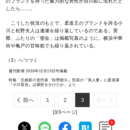
のブランドを持った魅力的な男性が目の前に現れたと
したら……。
こうした状況のもとで、柔道王のブランドを誇る小
川と松野夫人は逢瀬を繰り返しているのである。実
際、ふたりの「密会」は掲載写真のように、横浜中華
街や亀戸の甘味処でも繰り返されている。
（3）へつづく
週刊新潮 2018年12月13日号掲載
特集「元維新の党代表『松野頼久』別居の『美人妻』に柔道家
『小川直也』は寝技をかけたか」より
前へ
1
2
3
次へ
[3/3ページ]
0