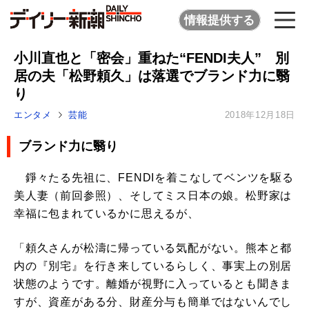
情報提供する
小川直也と「密会」重ねた“FENDI夫人” 別
居の夫「松野頼久」は落選でブランド力に翳
り
エンタメ
芸能
2018年12月18日
ブランド力に翳り
錚々たる先祖に、FENDIを着こなしてベンツを駆る
美人妻（前回参照）、そしてミス日本の娘。松野家は
幸福に包まれているかに思えるが、
「頼久さんが松濤に帰っている気配がない。熊本と都
内の『別宅』を行き来しているらしく、事実上の別居
状態のようです。離婚が視野に入っているとも聞きま
すが、資産がある分、財産分与も簡単ではないんでし