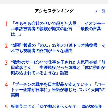
アクセスランキング
一覧
「そもそも会社のせいで起きた人災」 イオンモー
ル事故被害者の親族が慟哭の証言 「最後の言葉
は…」
“爆死”報道の「のん」13年ぶり連ドラ本格復帰 そ
れでも視聴者の評判が上々な理由
“数秒のサービス”で仕事を干された人気司会者「前
田武彦さん」 生涯現役だった気概と「体に秒針が
刻み込まれているような」話芸
「プーチンの戦争を日本製品が支えている」「パー
トナー企業が日本に」米紙が報じた“スパイ天国”の
実態
板東英二さん「ゆで卵おまへんか？」 局が20個用