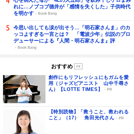
心を病んだ母が「4Lの大五郎」を飲み干しゲロまみ
れに…ノブコブ徳井が「感情を失くした」子供時代
を明かす
Book Bang
今思い出しても涙が出そう…「明石家さんま」のカ
ッコよすぎる一言とは？ 「電波少年」伝説のプロ
デューサーによる『人間・明石家さんま』評
Book Bang
おすすめ
創作にもリフレッシュにもガムを愛
用（ジャズピアニスト 山中千尋さ
ん）【LOTTE TIMES】
PR
【特別読物】「救うこと、救われる
こと」（17） 角田光代さん
PR