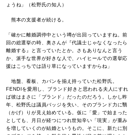
ょうね」（松野氏の知人）
熊本の支援者が続ける。
「確かに離婚調停中という噂が出回っていますね。前
回の総選挙の時、奥さんが『代議士じゃなくなったら
離婚する』と言っていたとか。さもありなんと言う
か、派手な世界が好きな人で、ハイヒールでの選挙応
援はこっちでは語り草になっていますからね」
地盤、看板、カバンを揃え持っていた松野氏。
FENDIを愛用し、ブランド好きと思われる夫人にすれ
ば彼はまさに「ブランド」だったのだろう。しかし昨
年、松野氏は議員バッジを失い、そのブランド力に翳
（かげ）りが見え始めている。仮に「愛」で始まった
としても、月日が経つにつれ世知辛い「現実」が重み
を増していくのが結婚というもの。そこに、新たに別