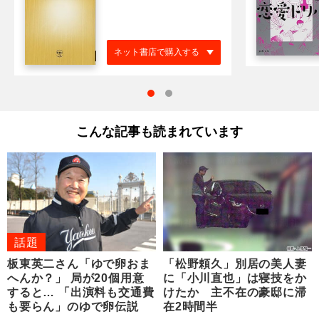
ネット書店で購入する
こんな記事も読まれています
話題
板東英二さん「ゆで卵おま
「松野頼久」別居の美人妻
へんか？」 局が20個用意
に「小川直也」は寝技をか
すると… 「出演料も交通費
けたか 主不在の豪邸に滞
も要らん」のゆで卵伝説
在2時間半