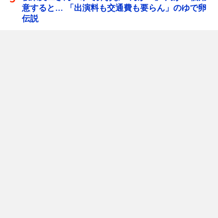
意すると… 「出演料も交通費も要らん」のゆで卵
伝説