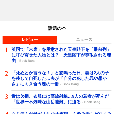
話題の本
レビュー
ニュース
英国で「末席」を用意された天皇陛下を「最前列」
に呼び寄せた人物とは？ 天皇陛下が尊敬される理
由
Book Bang
「死ぬとか言うな！」と怒鳴った日、妻は2人の子
を残して自死した…夫が「自分の犯した罪や愚か
さ」に向き合う魂の一冊
Book Bang
舌は欠損、衣服には高放射線…9人の若者が死んだ
「世界一不気味な山岳遭難」に迫る
Book Bang