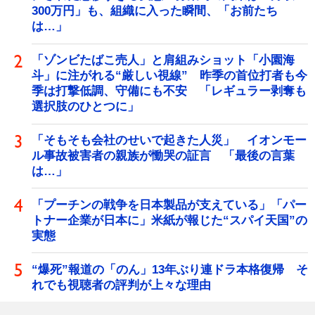
300万円」も、組織に入った瞬間、「お前たち
は…」
「ゾンビたばこ売人」と肩組みショット「小園海
斗」に注がれる“厳しい視線” 昨季の首位打者も今
季は打撃低調、守備にも不安 「レギュラー剥奪も
選択肢のひとつに」
「そもそも会社のせいで起きた人災」 イオンモー
ル事故被害者の親族が慟哭の証言 「最後の言葉
は…」
「プーチンの戦争を日本製品が支えている」「パー
トナー企業が日本に」米紙が報じた“スパイ天国”の
実態
“爆死”報道の「のん」13年ぶり連ドラ本格復帰 そ
れでも視聴者の評判が上々な理由