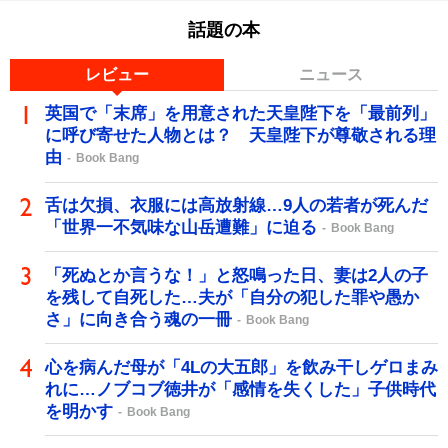
話題の本
レビュー
ニュース
英国で「末席」を用意された天皇陛下を「最前列」
に呼び寄せた人物とは？ 天皇陛下が尊敬される理
由
Book Bang
舌は欠損、衣服には高放射線…9人の若者が死んだ
「世界一不気味な山岳遭難」に迫る
Book Bang
「死ぬとか言うな！」と怒鳴った日、妻は2人の子
を残して自死した…夫が「自分の犯した罪や愚か
さ」に向き合う魂の一冊
Book Bang
心を病んだ母が「4Lの大五郎」を飲み干しゲロまみ
れに…ノブコブ徳井が「感情を失くした」子供時代
を明かす
Book Bang