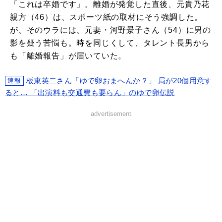
「これは卒婚です」。離婚が発覚した直後、元貴乃花
親方（46）は、スポーツ紙の取材にそう強調した。
が、そのウラには、元妻・河野景子さん（54）に男の
影を疑う苦悩も。時を同じくして、タレント長男から
も「離婚報告」が届いていた。
板東英二さん「ゆで卵おまへんか？」 局が20個用意す
速報
ると… 「出演料も交通費も要らん」のゆで卵伝説
advertisement