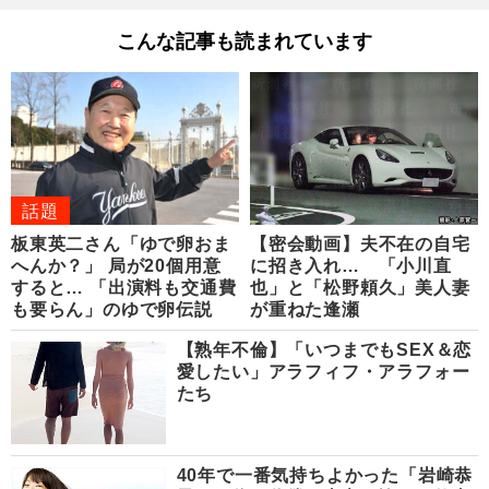
こんな記事も読まれています
話題
板東英二さん「ゆで卵おま
【密会動画】夫不在の自宅
へんか？」 局が20個用意
に招き入れ… 「小川直
すると… 「出演料も交通費
也」と「松野頼久」美人妻
も要らん」のゆで卵伝説
が重ねた逢瀬
【熟年不倫】「いつまでもSEX＆恋
愛したい」アラフィフ・アラフォー
たち
40年で一番気持ちよかった「岩崎恭