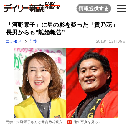
情報提供する
「河野景子」に男の影を疑った「貴乃花」
長男からも“離婚報告”
エンタメ
芸能
2018年12月05日
元妻・河野景子さんと元貴乃花親方（
他の写真を見る
）