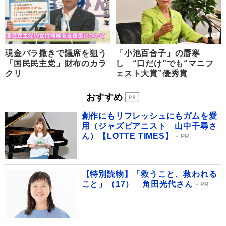
現金バラ撒きで議席を狙う
「小池百合子」の唇寒
「国民民主党」財布のカラ
し “口だけ”でも“マニフ
クリ
ェスト大賞”優秀賞
おすすめ
創作にもリフレッシュにもガムを愛
用（ジャズピアニスト 山中千尋さ
ん）【LOTTE TIMES】
PR
【特別読物】「救うこと、救われる
こと」（17） 角田光代さん
PR