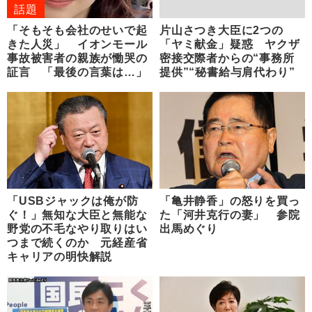
話題
「そもそも会社のせいで起
片山さつき大臣に2つの
きた人災」 イオンモール
「ヤミ献金」疑惑 ヤクザ
事故被害者の親族が慟哭の
密接交際者からの“事務所
証言 「最後の言葉は…」
提供”“秘書給与肩代わり”
「USBジャックは俺が防
「亀井静香」の怒りを買っ
ぐ！」無知な大臣と無能な
た「河井克行の妻」 参院
野党の不毛なやり取りはい
出馬めぐり
つまで続くのか 元経産省
キャリアの明快解説