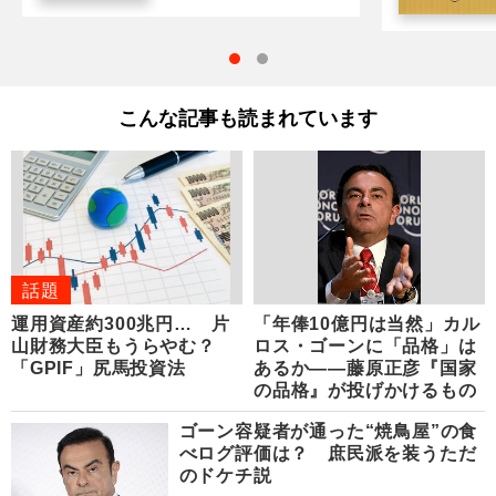
こんな記事も読まれています
話題
運用資産約300兆円… 片
「年俸10億円は当然」カル
山財務大臣もうらやむ？
ロス・ゴーンに「品格」は
「GPIF」尻馬投資法
あるか――藤原正彦『国家
の品格』が投げかけるもの
ゴーン容疑者が通った“焼鳥屋”の食
べログ評価は？ 庶民派を装うただ
のドケチ説