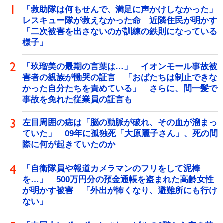
「救助隊は何もせんで、満足に声かけしなかった」
レスキュー隊が救えなかった命 近隣住民が明かす
「二次被害を出さないのが訓練の鉄則になっている
様子」
「玖瑠美の最期の言葉は…」 イオンモール事故被
害者の親族が慟哭の証言 「おばたちは制止できな
かった自分たちを責めている」 さらに、間一髪で
事故を免れた従業員の証言も
左目周囲の痣は「脳の動脈が破れ、その血が溜まっ
ていた」 09年に孤独死「大原麗子さん」、死の間
際に何が起きていたのか
「自衛隊員や報道カメラマンのフリをして泥棒
を…」 500万円分の預金通帳を盗まれた高齢女性
が明かす被害 「外出が怖くなり、避難所にも行け
ない」