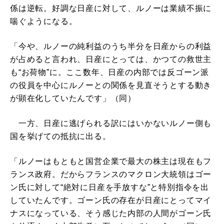
係は逆転。好調な日産に対して、ルノーは業績不振に
喘ぐようになる。
「今や、ルノーの純利益のうち半分を日産からの利益
が占めると言われ、日産にとっては、かつての救世主
も“お荷物”に。ここ数年、日産の内部では反ゴーン派
の役員を中心にルノーとの関係を見直そうとする動き
が顕在化していたんです」（同）
一方、日産に逃げられる訳にはいかないルノー側も
国を挙げての抵抗に出る。
「ルノーはもともと国営企業で最大の株主は現在もフ
ランス政府。だからフランスのマクロン大統領はゴー
ン氏に対して“絶対に日産を手放すな”と特別指令を出
していたんです。ゴーン氏の存在が日産にとってマイ
ナスになっている、そう感じた内部の人間がゴーン氏