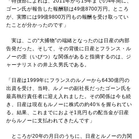
「特捜部によれば、2011年から15年までの4年間に、
ゴーン氏が報告した報酬額は49億8700万円。ところ
が、実際には99億9800万円もの報酬を受け取ってい
たことが分かったのです」
実は、この“大捕物”の端緒となったのは日産の内部
告発だった。そして、その背後に日産とフランス・ル
ノーの歪（いびつ）な関係があると指摘するのは、ジ
ャーナリストの井上久男氏である。
「日産は1999年にフランスのルノーから6430億円の
出資を受け、当時、ルノーの副社長だったゴーン氏を
最高執行責任者に迎え入れました。その関係は今も続
き、日産は現在もルノーに株式の約40％を握られてい
る。結果、これまでにおよそ1兆円もの配当金が日産
からルノーに支払われてきたんです」
ところが20年の月日のうちに、日産とルノーの力関