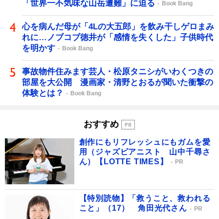
「世界一不気味な山岳遭難」に迫る
Book Bang
心を病んだ母が「4Lの大五郎」を飲み干しゲロまみ
れに…ノブコブ徳井が「感情を失くした」子供時代
を明かす
Book Bang
事故物件住みます芸人・松原タニシがいわくつきの
部屋を大公開 漫画家・清野とおるが聞いた衝撃の
体験とは？
Book Bang
おすすめ
創作にもリフレッシュにもガムを愛
用（ジャズピアニスト 山中千尋さ
ん）【LOTTE TIMES】
PR
【特別読物】「救うこと、救われる
こと」（17） 角田光代さん
PR