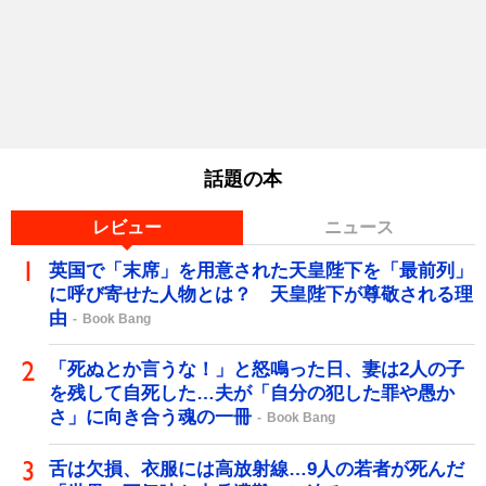
話題の本
レビュー
ニュース
英国で「末席」を用意された天皇陛下を「最前列」
に呼び寄せた人物とは？ 天皇陛下が尊敬される理
由
Book Bang
「死ぬとか言うな！」と怒鳴った日、妻は2人の子
を残して自死した…夫が「自分の犯した罪や愚か
さ」に向き合う魂の一冊
Book Bang
舌は欠損、衣服には高放射線…9人の若者が死んだ