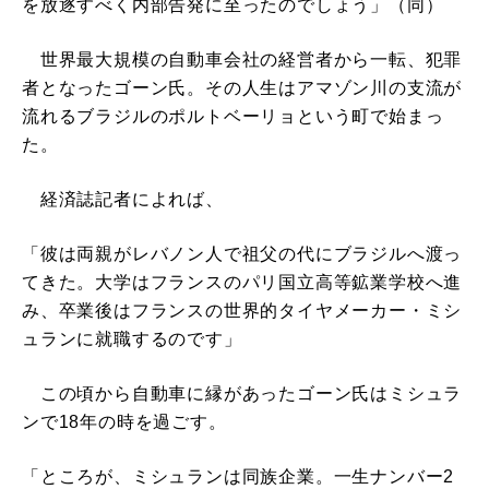
を放逐すべく内部告発に至ったのでしょう」（同）
世界最大規模の自動車会社の経営者から一転、犯罪
者となったゴーン氏。その人生はアマゾン川の支流が
流れるブラジルのポルトベーリョという町で始まっ
た。
経済誌記者によれば、
「彼は両親がレバノン人で祖父の代にブラジルへ渡っ
てきた。大学はフランスのパリ国立高等鉱業学校へ進
み、卒業後はフランスの世界的タイヤメーカー・ミシ
ュランに就職するのです」
この頃から自動車に縁があったゴーン氏はミシュラ
ンで18年の時を過ごす。
「ところが、ミシュランは同族企業。一生ナンバー2