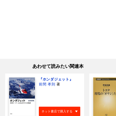
あわせて読みたい関連本
『ホンダジェット』
前間 孝則
著
ネット書店で購入する