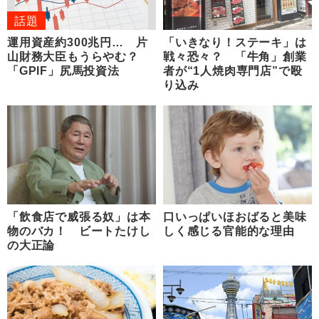
話題
運用資産約300兆円… 片
「いきなり！ステーキ」は
山財務大臣もうらやむ？
戦々恐々？ 「牛角」創業
「GPIF」尻馬投資法
者が“1人焼肉専門店”で殴
り込み
「飲食店で威張る奴」は本
口いっぱいほおばると美味
物のバカ！ ビートたけし
しく感じる官能的な理由
の大正論