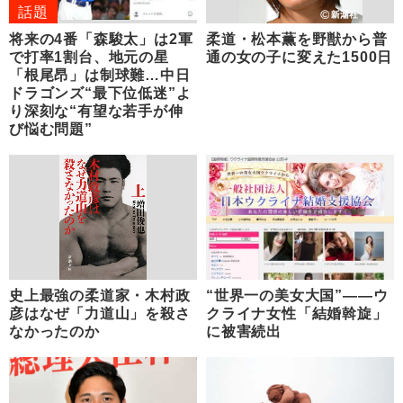
話題
将来の4番「森駿太」は2軍
柔道・松本薫を野獣から普
で打率1割台、地元の星
通の女の子に変えた1500日
「根尾昂」は制球難…中日
ドラゴンズ“最下位低迷”よ
り深刻な“有望な若手が伸
び悩む問題”
史上最強の柔道家・木村政
“世界一の美女大国”――ウ
彦はなぜ「力道山」を殺さ
クライナ女性「結婚斡旋」
なかったのか
に被害続出