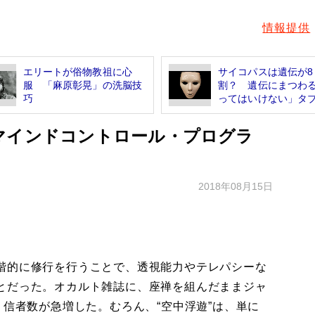
情報提供
エリートが俗物教祖に心
サイコパスは遺伝が8
服 「麻原彰晃」の洗脳技
割？ 遺伝にまつわ
巧
ってはいけない」タ
マインドコントロール・プログラ
2018年08月15日
階的に修行を行うことで、透視能力やテレパシーな
とだった。オカルト雑誌に、座禅を組んだままジャ
、信者数が急増した。むろん、“空中浮遊”は、単に