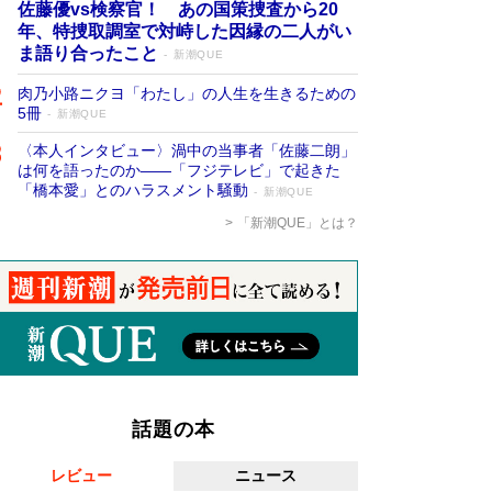
佐藤優vs検察官！ あの国策捜査から20
年、特捜取調室で対峙した因縁の二人がい
ま語り合ったこと
新潮QUE
肉乃小路ニクヨ「わたし」の人生を生きるための
5冊
新潮QUE
〈本人インタビュー〉渦中の当事者「佐藤二朗」
は何を語ったのか――「フジテレビ」で起きた
「橋本愛」とのハラスメント騒動
新潮QUE
「新潮QUE」とは？
話題の本
レビュー
ニュース