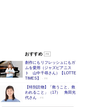
す
Book Bang
「『火垂るの墓』は、大嘘である」原作者が抱き
続けた“自責の念”とは…「自己憐憫は描きたくな
い」監督が徹底的にこだわったこと（後編） #
戦争の記憶
Book Bang
美輪明宏 晩年の回答を集めた『ほほえんで生き
るための人生相談』がランクイン［エンターテイ
メントベストセラー］
Book Bang
「宇宙兄弟」最終46巻がベストセラー1位 宇宙
おすすめ
開発への関心を押し上げた18年の物語に幕 特装
版には「宇宙で描かれたマンガ」も収録
創作にもリフレッシュにもガ
Book Bang
ムを愛用（ジャズピアニス
「不意に涙が出そうに…」高嶋政伸が明かし
ト 山中千尋さん）【LOTTE
た“13歳の娘を暴行する役”への葛藤 インティマ
TIMES】
PR
シーコーディネーターに支えられたNHK『大奥』
の裏側
Book Bang
【特別読物】「救うこと、救
われること」（17） 角田光
代さん
PR