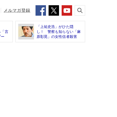
メルマガ登録
「上祐史浩」がひた隠
る「言
し！ 警察も知らない「麻
ブー
原彰晃」の女性信者殺害