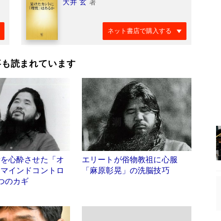
大井 玄
著
ネット書店で購入する
事も読まれています
者を心酔させた「オ
エリートが俗物教祖に心服
」マインドコントロ
「麻原彰晃」の洗脳技巧
つのカギ