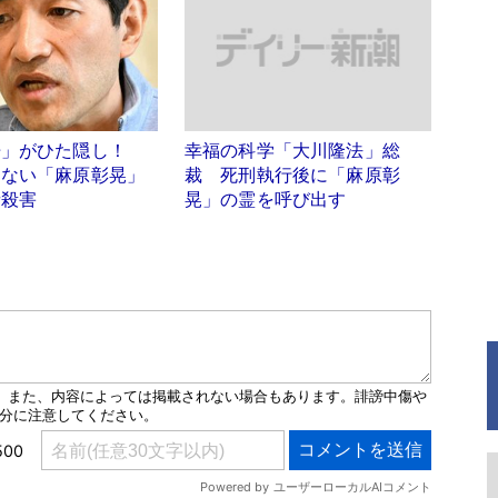
浩」がひた隠し！
幸福の科学「大川隆法」総
らない「麻原彰晃」
裁 死刑執行後に「麻原彰
者殺害
晃」の霊を呼び出す