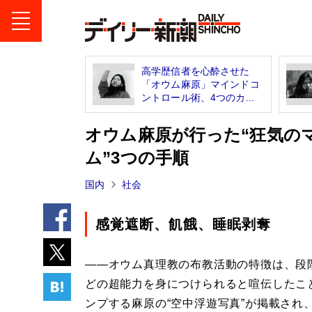
高学歴信者を心酔させた
「オウム麻原」マインドコ
ントロール術、4つのカ...
オウム麻原が行った“狂気の
ム”3つの手順
国内
社会
感覚遮断、飢餓、睡眠剥奪
――オウム真理教の布教活動の特徴は、段
どの超能力を身につけられると喧伝したこ
ンプする麻原の“空中浮遊写真”が掲載され