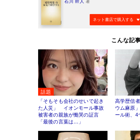
石川 幹人
著
ネット書店で購入する
こんな記
話題
「そもそも会社のせいで起き
高学歴信
た人災」 イオンモール事故
ウム麻原
被害者の親族が慟哭の証言
ール術、4
「最後の言葉は…」