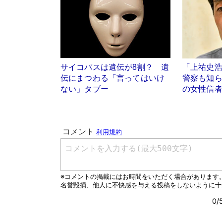
サイコパスは遺伝が8割？ 遺
「上祐史
伝にまつわる「言ってはいけ
警察も知
ない」タブー
の女性信