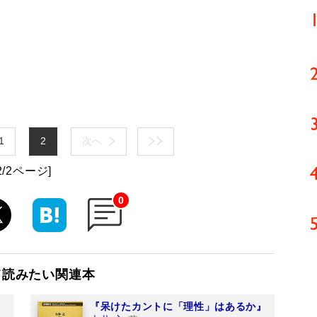
1
2
次へ
2/2ページ]
0
て読みたい関連本
『呆けたカントに「理性」はあるか』