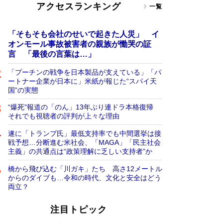
アクセスランキング
一覧
「そもそも会社のせいで起きた人災」 イ
オンモール事故被害者の親族が慟哭の証
言 「最後の言葉は…」
「プーチンの戦争を日本製品が支えている」「パ
ートナー企業が日本に」米紙が報じた“スパイ天
国”の実態
“爆死”報道の「のん」13年ぶり連ドラ本格復帰
それでも視聴者の評判が上々な理由
遂に「トランプ氏」最低支持率でも中間選挙は接
戦予想…分断進む米社会、「MAGA」「民主社会
主義」の共通点は“政策理解に乏しい支持者”か
橋から飛び込む「川ガキ」たち 高さ12メートル
からのダイブも…令和の時代、文化と安全はどう
両立？
注目トピック