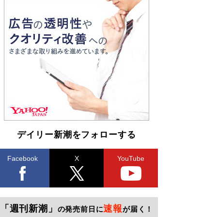
デイリー新潮をフォローする
Facebook
X
YouTube
「週刊新潮」
速報
の発売前日に
が届く！