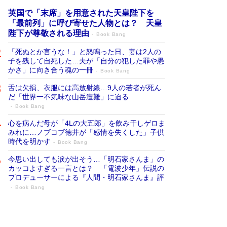
英国で「末席」を用意された天皇陛下を
「最前列」に呼び寄せた人物とは？ 天皇
陛下が尊敬される理由
Book Bang
「死ぬとか言うな！」と怒鳴った日、妻は2人の
子を残して自死した…夫が「自分の犯した罪や愚
かさ」に向き合う魂の一冊
Book Bang
舌は欠損、衣服には高放射線…9人の若者が死ん
だ「世界一不気味な山岳遭難」に迫る
Book Bang
心を病んだ母が「4Lの大五郎」を飲み干しゲロま
みれに…ノブコブ徳井が「感情を失くした」子供
時代を明かす
Book Bang
今思い出しても涙が出そう…「明石家さんま」の
カッコよすぎる一言とは？ 「電波少年」伝説の
プロデューサーによる『人間・明石家さんま』評
Book Bang
「叱って伸びるやつは、褒めたらもっと伸
びる」俳優・高嶋政伸が家族に教わっ
た“人を育てるコツ”…芸への考え方を明か