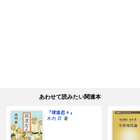
あわせて読みたい関連本
『球道恋々』
木内 昇
著