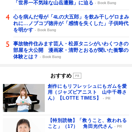
「世界一不気味な山岳遭難」に迫る
Book Bang
心を病んだ母が「4Lの大五郎」を飲み干しゲロまみ
れに…ノブコブ徳井が「感情を失くした」子供時代
を明かす
Book Bang
事故物件住みます芸人・松原タニシがいわくつきの
部屋を大公開 漫画家・清野とおるが聞いた衝撃の
体験とは？
Book Bang
おすすめ
創作にもリフレッシュにもガムを愛
用（ジャズピアニスト 山中千尋さ
ん）【LOTTE TIMES】
PR
【特別読物】「救うこと、救われる
こと」（17） 角田光代さん
PR