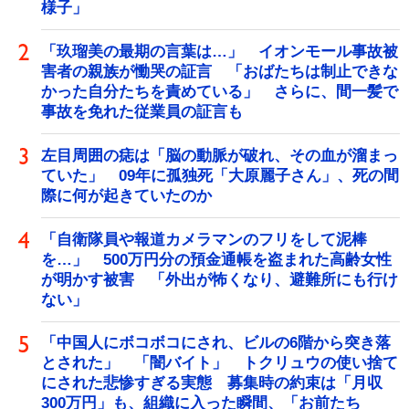
様子」
「玖瑠美の最期の言葉は…」 イオンモール事故被
害者の親族が慟哭の証言 「おばたちは制止できな
かった自分たちを責めている」 さらに、間一髪で
事故を免れた従業員の証言も
左目周囲の痣は「脳の動脈が破れ、その血が溜まっ
ていた」 09年に孤独死「大原麗子さん」、死の間
際に何が起きていたのか
「自衛隊員や報道カメラマンのフリをして泥棒
を…」 500万円分の預金通帳を盗まれた高齢女性
が明かす被害 「外出が怖くなり、避難所にも行け
ない」
「中国人にボコボコにされ、ビルの6階から突き落
とされた」 「闇バイト」 トクリュウの使い捨て
にされた悲惨すぎる実態 募集時の約束は「月収
300万円」も、組織に入った瞬間、「お前たち