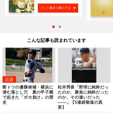
ネット書店で購入する
こんな記事も読まれています
話題
断トツの優勝候補・横浜に
松井秀喜「野球に純粋だっ
潜む落とし穴 夏の甲子園
たのか、勝負に純粋だった
で起きた「ポカ負け」の歴
のか、その違いだった
史
――」【5連続敬遠の真
実】