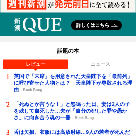
話題の本
レビュー
ニュース
英国で「末席」を用意された天皇陛下を「最前列」
に呼び寄せた人物とは？ 天皇陛下が尊敬される理
由
Book Bang
「死ぬとか言うな！」と怒鳴った日、妻は2人の子
を残して自死した…夫が「自分の犯した罪や愚か
さ」に向き合う魂の一冊
Book Bang
舌は欠損、衣服には高放射線…9人の若者が死んだ