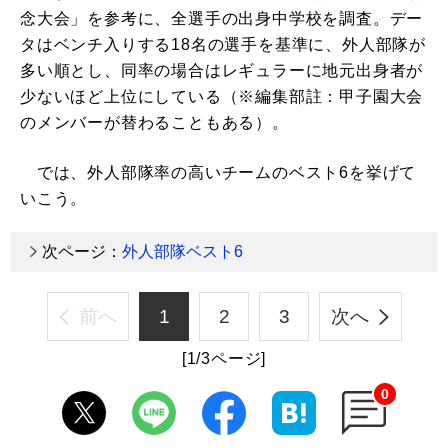
念大会」を参考に、全選手の出身中学校を調査。デー
タはベンチ入りする18名の選手を基準に、外人部隊が
多い順とし、同率の場合はレギュラーに地元出身者が
少ないほど上位にしている（※編集部註：甲子園大会
のメンバーが替わることもある）。
では、外人部隊率の高いチームのベスト6を挙げて
いこう。
次ページ：
外人部隊ベスト6
前へ
1
2
3
次へ
[1/3ページ]
0