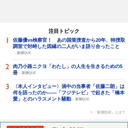
注目トピック
佐藤優vs検察官！ あの国策捜査から20年、特捜取
調室で対峙した因縁の二人がいま語り合ったこと
新潮QUE
肉乃小路ニクヨ「わたし」の人生を生きるための5
冊
新潮QUE
〈本人インタビュー〉渦中の当事者「佐藤二朗」は
何を語ったのか――「フジテレビ」で起きた「橋本
愛」とのハラスメント騒動
新潮QUE
「新潮QUE」とは？