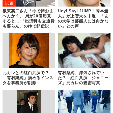
話題
板東英二さん「ゆで卵おま
Hey! Say! JUMP「岡本圭
へんか？」 局が20個用意
人」が上智大を中退 「あ
すると… 「出演料も交通費
の大学は芸能人には向かな
も要らん」のゆで卵伝説
い」との声
元カレとの紅白共演で？
有村架純、浮気されてい
「有村架純」病めるインス
た？ 紅白共演「ジャニー
タを事務所が削除
ズ」元カレの親密写真