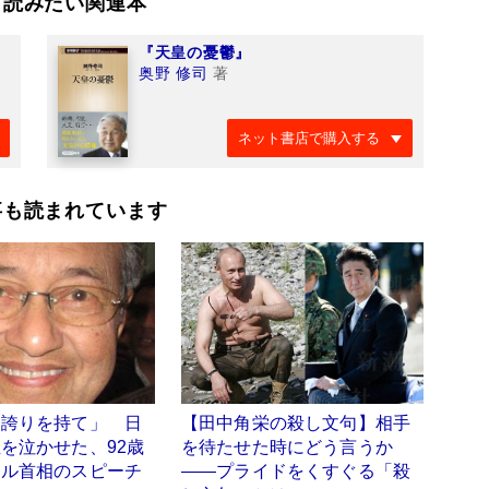
て読みたい関連本
『天皇の憂鬱』
奥野 修司
著
ネット書店で購入する
事も読まれています
よ誇りを持て」 日
【田中角栄の殺し文句】相手
を泣かせた、92歳
を待たせた時にどう言うか
ール首相のスピーチ
――プライドをくすぐる「殺