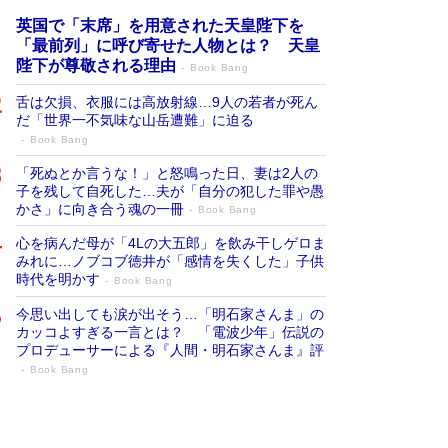
英国で「末席」を用意された天皇陛下を
「最前列」に呼び寄せた人物とは？ 天皇
陛下が尊敬される理由
Book Bang
舌は欠損、衣服には高放射線…9人の若者が死ん
だ「世界一不気味な山岳遭難」に迫る
Book Bang
「死ぬとか言うな！」と怒鳴った日、妻は2人の
子を残して自死した…夫が「自分の犯した罪や愚
かさ」に向き合う魂の一冊
Book Bang
心を病んだ母が「4Lの大五郎」を飲み干しゲロま
みれに…ノブコブ徳井が「感情を失くした」子供
時代を明かす
Book Bang
今思い出しても涙が出そう…「明石家さんま」の
カッコよすぎる一言とは？ 「電波少年」伝説の
プロデューサーによる『人間・明石家さんま』評
Book Bang
「宇宙兄弟」最終46巻がベストセラー1
位 宇宙開発への関心を押し上げた18年の
物語に幕 特装版には「宇宙で描かれたマ