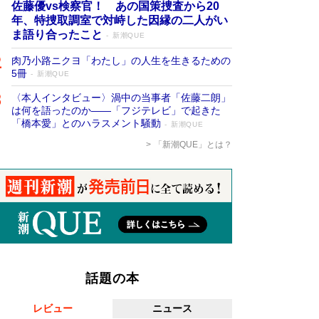
佐藤優vs検察官！ あの国策捜査から20
年、特捜取調室で対峙した因縁の二人がい
ま語り合ったこと
新潮QUE
肉乃小路ニクヨ「わたし」の人生を生きるための
5冊
新潮QUE
〈本人インタビュー〉渦中の当事者「佐藤二朗」
は何を語ったのか――「フジテレビ」で起きた
「橋本愛」とのハラスメント騒動
新潮QUE
「新潮QUE」とは？
話題の本
レビュー
ニュース