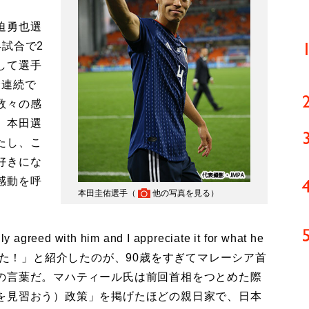
迫勇也選
試合で2
して選手
会連続で
数々の感
、本田選
たし、こ
好きにな
感動を呼
本田圭佑選手（
他の写真を見る
）
d with him and I appreciate it for what he
した！」と紹介したのが、90歳をすぎてマレーシア首
の言葉だ。マハティール氏は前回首相をつとめた際
を見習おう）政策」を掲げたほどの親日家で、日本