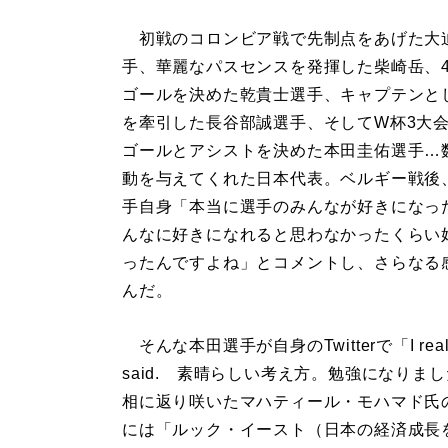
初戦のコロンビア戦で先制点をあげた大
手、華麗なパスセンスを発揮した柴崎岳、4
ゴールを決めた乾貴士選手、キャプテンと
を牽引した長谷部誠選手、そしてW杯3大
ゴールとアシストを決めた本田圭佑選手…
動を与えてくれた日本代表。ベルギー戦後
手自身「本当に選手のみんなが好きになっ
んなに好きになれると思わなかったくらい
ったんですよね」とコメントし、さらなる
んだ。
そんな本田選手が自身のTwitterで「I really agree
said. 素晴らしい考え方。勉強になりま
相に返り咲いたマハティール・モハマド氏
には「ルック・イースト（日本の経済成長