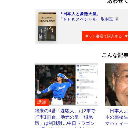
あわせ
『日本人と象徴天皇』
「ＮＨＫスペシャル」取材班
著
ネット書店で購入する
こんな記
話題
将来の4番「森駿太」は2軍で
「日本人
打率1割台、地元の星「根尾
本の高校生
昂」は制球難…中日ドラゴン
マハティ