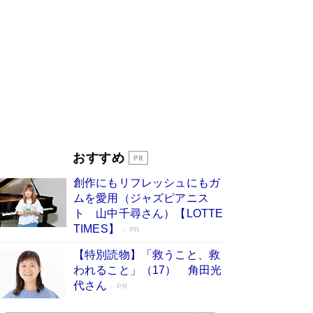
ンガ」も収録
Book Bang
美輪明宏 晩年の回答を集めた『ほほえんで生き
るための人生相談』がランクイン［エンターテイ
メントベストセラー］
Book Bang
「『火垂るの墓』は、大嘘である」原作者が抱き
続けた“自責の念”とは…「自己憐憫は描きたくな
い」監督が徹底的にこだわったこと（後編） #
戦争の記憶
Book Bang
「叱って伸びるやつは、褒めたらもっと伸びる」
おすすめ
俳優・高嶋政伸が家族に教わった“人を育てるコ
ツ”…芸への考え方を明かす
Book Bang
創作にもリフレッシュにもガ
東野圭吾、伊坂幸太郎の人気シリーズ最新作どち
ムを愛用（ジャズピアニス
らも文庫化 映画化された直木賞受賞作もランク
ト 山中千尋さん）【LOTTE
イン［文庫ベストセラー］
Book Bang
TIMES】
PR
【特別読物】「救うこと、救
われること」（17） 角田光
代さん
PR