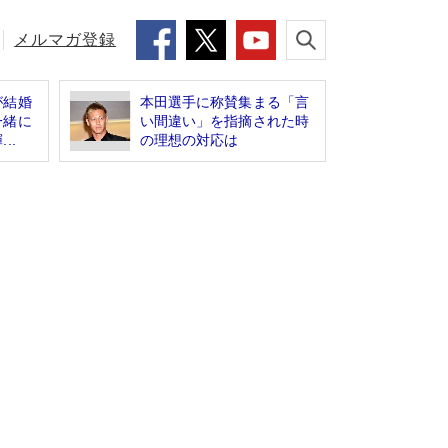
メルマガ登録
が結婚
本田選手に称賛集まる「言
一緒に
い間違い」を指摘された時
..
の理想の対応は