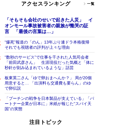
アクセスランキング
一覧
「そもそも会社のせいで起きた人災」 イ
オンモール事故被害者の親族が慟哭の証
言 「最後の言葉は…」
“爆死”報道の「のん」13年ぶり連ドラ本格復帰
それでも視聴者の評判が上々な理由
“数秒のサービス”で仕事を干された人気司会者
「前田武彦さん」 生涯現役だった気概と「体に
秒針が刻み込まれているような」話芸
板東英二さん「ゆで卵おまへんか？」 局が20個
用意すると… 「出演料も交通費も要らん」のゆ
で卵伝説
「プーチンの戦争を日本製品が支えている」「パ
ートナー企業が日本に」米紙が報じた“スパイ天
国”の実態
注目トピック