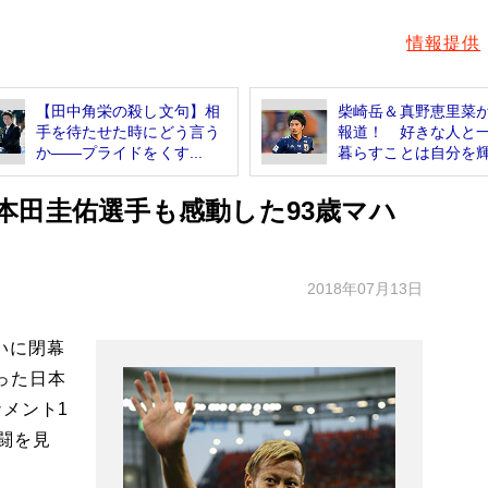
情報提供
【田中角栄の殺し文句】相
柴崎岳＆真野恵里菜
手を待たせた時にどう言う
報道！ 好きな人と
か――プライドをくす...
暮らすことは自分を輝.
本田圭佑選手も感動した93歳マハ
2018年07月13日
いに閉幕
った日本
メント1
闘を見