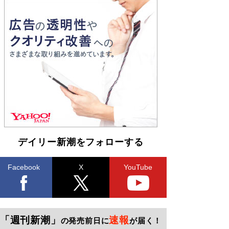
デイリー新潮をフォローする
Facebook
X
YouTube
「週刊新潮」
速報
の発売前日に
が届く！