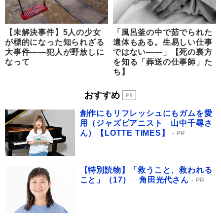
【未解決事件】5人の少女
「風呂釜の中で茹でられた
が標的になった知られざる
遺体もある。生易しい仕事
大事件――犯人が野放しに
ではない――」【死の裏方
なって
を知る「葬送の仕事師」た
ち】
おすすめ
創作にもリフレッシュにもガムを愛
用（ジャズピアニスト 山中千尋さ
ん）【LOTTE TIMES】
PR
【特別読物】「救うこと、救われる
こと」（17） 角田光代さん
PR