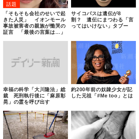
話題
「そもそも会社のせいで起
サイコパスは遺伝が8
きた人災」 イオンモール
割？ 遺伝にまつわる「言
事故被害者の親族が慟哭の
ってはいけない」タブー
証言 「最後の言葉は…」
幸福の科学「大川隆法」総
約200年前の奴隷少女が記
裁 死刑執行後に「麻原彰
した元祖「#Me too」とは
晃」の霊を呼び出す