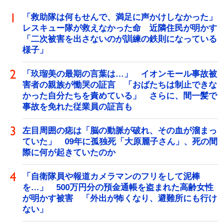
「救助隊は何もせんで、満足に声かけしなかった」
レスキュー隊が救えなかった命 近隣住民が明かす
「二次被害を出さないのが訓練の鉄則になっている
様子」
「玖瑠美の最期の言葉は…」 イオンモール事故被
害者の親族が慟哭の証言 「おばたちは制止できな
かった自分たちを責めている」 さらに、間一髪で
事故を免れた従業員の証言も
左目周囲の痣は「脳の動脈が破れ、その血が溜まっ
ていた」 09年に孤独死「大原麗子さん」、死の間
際に何が起きていたのか
「自衛隊員や報道カメラマンのフリをして泥棒
を…」 500万円分の預金通帳を盗まれた高齢女性
が明かす被害 「外出が怖くなり、避難所にも行け
ない」