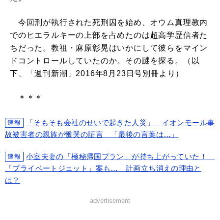
今回刑が執行された死刑囚を始め、オウム真理教内
でのヒエラルキーの上部を占めたのは超高学歴信者た
ちだった。教祖・麻原彰晃はいかにして彼らをマイン
ドコントロールしていたのか。その謎を探る。（以
下、「週刊新潮」2016年8月23日号別冊より）
＊＊＊
「そもそも会社のせいで起きた人災」 イオンモール事
速報
故被害者の親族が慟哭の証言 「最後の言葉は…」
小室夫妻の「極秘帰国プラン」が持ち上がっていた！
速報
「プライベートジェット」案も… 計画立ち消えの理由と
は？
advertisement