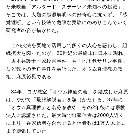
た米映画「アルタード・ステーツ／未知への挑戦」。
そこでは、人類の起源解明への好奇心に抗えず、「感
覚遮断」という技法で危険な実験にのめりこんでいく
研究者の姿が描かれた。
この技法を実地で活用して多くの人心を惑わし、組
織拡大を図ったのが、20世紀の最終末に日本に現れ、
「坂本弁護士一家殺害事件」や「地下鉄サリン事件」
など数々のテロ事件を実行した、オウム真理教の教
祖、麻原彰晃である。
84年、ヨガ教室「オウム神仙の会」を結成した麻原
は、やがて「最終解脱者」を騙（かた）る。87年に
「オウム真理教」と名称を改め、その2年後には宗教
法人に認証された。最大時で出家信者は2000人近く
に上り、在家信者を合わせると信者数は1万人以上に
まで膨張していた。