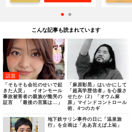
こんな記事も読まれています
話題
「そもそも会社のせいで起
「麻原彰晃」はいかにして
きた人災」 イオンモール
「超高学歴信者」を心服さ
事故被害者の親族が慟哭の
せたか（2）「オウム麻
証言 「最後の言葉は…」
原」マインドコントロール
術、4つのカギ
地下鉄サリン事件の日に「温泉旅
行」を企画は「ああ言えば上祐」