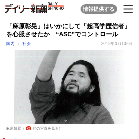
情報提供する
「麻原彰晃」はいかにして「超高学歴信者」
を心服させたか “ASC”でコントロール
国内
社会
2018年07月06日
麻原彰晃（
他の写真を見る
）