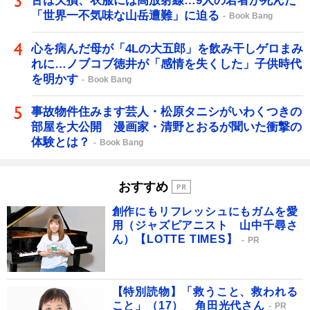
舌は欠損、衣服には高放射線…9人の若者が死んだ
「世界一不気味な山岳遭難」に迫る
Book Bang
心を病んだ母が「4Lの大五郎」を飲み干しゲロまみ
れに…ノブコブ徳井が「感情を失くした」子供時代
を明かす
Book Bang
事故物件住みます芸人・松原タニシがいわくつきの
部屋を大公開 漫画家・清野とおるが聞いた衝撃の
体験とは？
Book Bang
おすすめ
創作にもリフレッシュにもガムを愛
用（ジャズピアニスト 山中千尋さ
ん）【LOTTE TIMES】
PR
【特別読物】「救うこと、救われる
こと」（17） 角田光代さん
PR