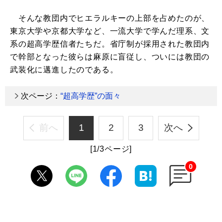
そんな教団内でヒエラルキーの上部を占めたのが、
東京大学や京都大学など、一流大学で学んだ理系、文
系の超高学歴信者たちだ。省庁制が採用された教団内
で幹部となった彼らは麻原に盲従し、ついには教団の
武装化に邁進したのである。
次ページ：
“超高学歴”の面々
前へ
1
2
3
次へ
[1/3ページ]
0