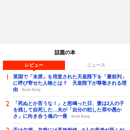
話題の本
レビュー
ニュース
英国で「末席」を用意された天皇陛下を「最前列」
に呼び寄せた人物とは？ 天皇陛下が尊敬される理
由
Book Bang
「死ぬとか言うな！」と怒鳴った日、妻は2人の子
を残して自死した…夫が「自分の犯した罪や愚か
さ」に向き合う魂の一冊
Book Bang