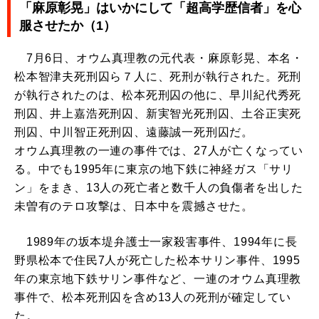
「麻原彰晃」はいかにして「超高学歴信者」を心
服させたか（1）
7月6日、オウム真理教の元代表・麻原彰晃、本名・
松本智津夫死刑囚ら７人に、死刑が執行された。死刑
が執行されたのは、松本死刑囚の他に、早川紀代秀死
刑囚、井上嘉浩死刑囚、新実智光死刑囚、土谷正実死
刑囚、中川智正死刑囚、遠藤誠一死刑囚だ。
オウム真理教の一連の事件では、27人が亡くなってい
る。中でも1995年に東京の地下鉄に神経ガス「サリ
ン」をまき、13人の死亡者と数千人の負傷者を出した
未曽有のテロ攻撃は、日本中を震撼させた。
1989年の坂本堤弁護士一家殺害事件、1994年に長
野県松本で住民7人が死亡した松本サリン事件、1995
年の東京地下鉄サリン事件など、一連のオウム真理教
事件で、松本死刑囚を含め13人の死刑が確定してい
た。