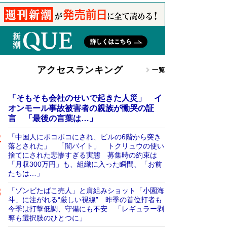
アクセスランキング
一覧
「そもそも会社のせいで起きた人災」 イ
オンモール事故被害者の親族が慟哭の証
言 「最後の言葉は…」
「中国人にボコボコにされ、ビルの6階から突き
落とされた」 「闇バイト」 トクリュウの使い
捨てにされた悲惨すぎる実態 募集時の約束は
「月収300万円」も、組織に入った瞬間、「お前
たちは…」
「ゾンビたばこ売人」と肩組みショット「小園海
斗」に注がれる“厳しい視線” 昨季の首位打者も
今季は打撃低調、守備にも不安 「レギュラー剥
奪も選択肢のひとつに」