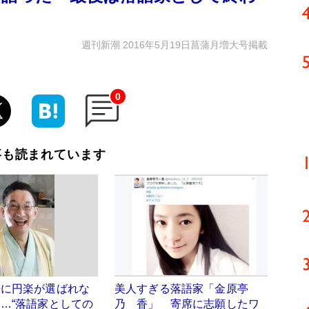
週刊新潮 2016年5月19日菖蒲月増大号掲載
0
事も読まれています
任に円楽が選ばれな
美人すぎる落語家「金原亭
…“落語家としての
乃ゝ香」 寄席に志願したワ