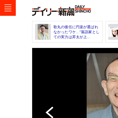
歌丸の後任に円楽が選ばれ
なかったワケ…“落語家とし
ての実力は昇太が上...