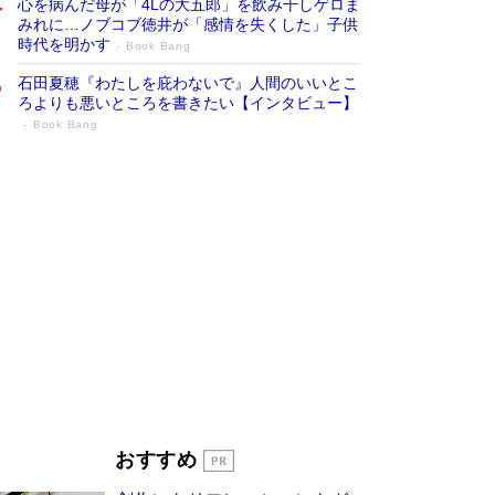
心を病んだ母が「4Lの大五郎」を飲み干しゲロま
みれに…ノブコブ徳井が「感情を失くした」子供
時代を明かす
Book Bang
石田夏穂『わたしを庇わないで』人間のいいとこ
ろよりも悪いところを書きたい【インタビュー】
Book Bang
「叱って伸びるやつは、褒めたらもっと伸
びる」俳優・高嶋政伸が家族に教わっ
た“人を育てるコツ”…芸への考え方を明か
す
Book Bang
「『火垂るの墓』は、大嘘である」原作者が抱き
続けた“自責の念”とは…「自己憐憫は描きたくな
い」監督が徹底的にこだわったこと（後編） #
戦争の記憶
Book Bang
美輪明宏 晩年の回答を集めた『ほほえんで生き
るための人生相談』がランクイン［エンターテイ
メントベストセラー］
Book Bang
「宇宙兄弟」最終46巻がベストセラー1位 宇宙
おすすめ
開発への関心を押し上げた18年の物語に幕 特装
版には「宇宙で描かれたマンガ」も収録