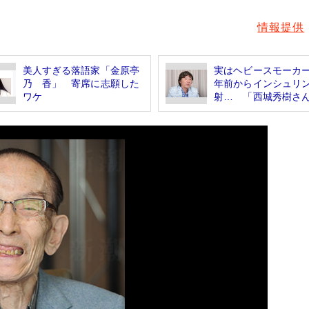
情報提供
美人すぎる落語家「金原亭
実はヘビースモーカー
乃ゝ香」 寄席に志願した
年前からインシュリ
ワケ
射… 「西城秀樹さん.