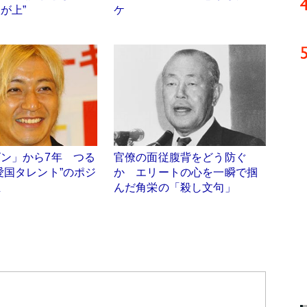
が上”
ケ
ン」から7年 つる
官僚の面従腹背をどう防ぐ
愛国タレント”のポジ
か エリートの心を一瞬で掴
立
んだ角栄の「殺し文句」