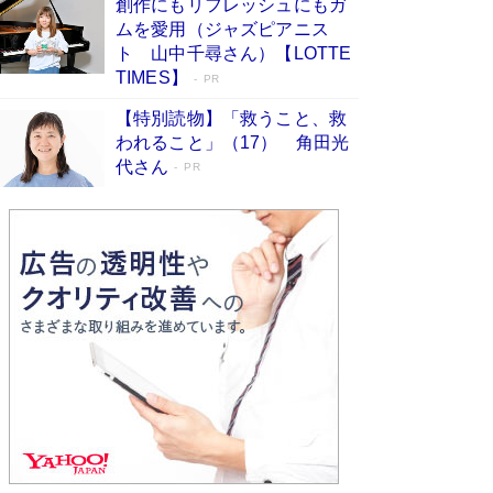
創作にもリフレッシュにもガ
Book Bang
ムを愛用（ジャズピアニス
友近氏、絶賛！ 鎌倉を舞台に、孤独を抱えた
ト 山中千尋さん）【LOTTE
人々が新たな一歩を踏み出す連作短篇集『海のほ
TIMES】
PR
とりのプラネット』試し読み
Book Bang
【特別読物】「救うこと、救
われること」（17） 角田光
代さん
PR