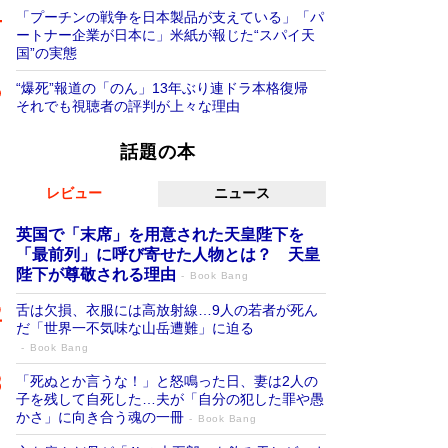
「プーチンの戦争を日本製品が支えている」「パ
ートナー企業が日本に」米紙が報じた“スパイ天
国”の実態
“爆死”報道の「のん」13年ぶり連ドラ本格復帰
それでも視聴者の評判が上々な理由
話題の本
レビュー
ニュース
英国で「末席」を用意された天皇陛下を
「最前列」に呼び寄せた人物とは？ 天皇
陛下が尊敬される理由
Book Bang
舌は欠損、衣服には高放射線…9人の若者が死ん
だ「世界一不気味な山岳遭難」に迫る
Book Bang
「死ぬとか言うな！」と怒鳴った日、妻は2人の
子を残して自死した…夫が「自分の犯した罪や愚
かさ」に向き合う魂の一冊
Book Bang