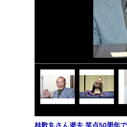
桂歌丸さん逝去 笑点50周年