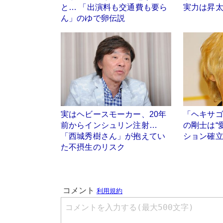
と… 「出演料も交通費も要ら
実力は昇太
ん」のゆで卵伝説
実はヘビースモーカー、20年
「ヘキサゴ
前からインシュリン注射…
の剛士は“
「西城秀樹さん」が抱えてい
ション確
た不摂生のリスク