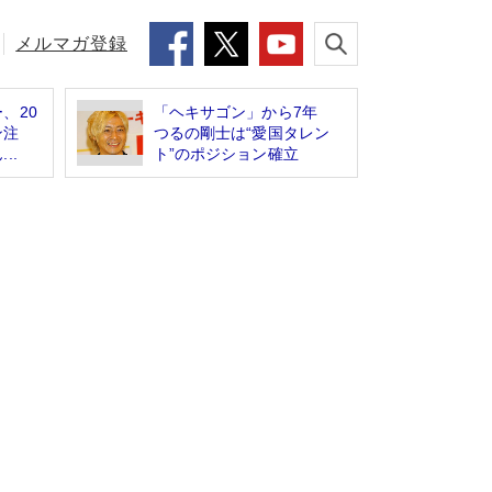
メルマガ登録
、20
「ヘキサゴン」から7年
ン注
つるの剛士は“愛国タレン
..
ト”のポジション確立