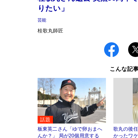
りたい」
芸能
桂歌丸師匠
こんな記
話題
板東英二さん「ゆで卵おまへ
歌丸の後
んか？」 局が20個用意する
かったワケ