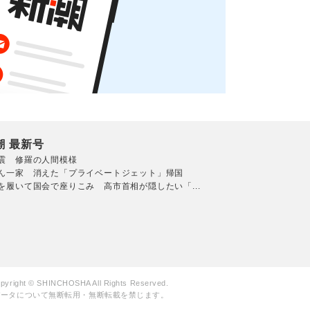
潮 最新号
震 修羅の人間模様
ん一家 消えた「プライベートジェット」帰国
を履いて国会で座りこみ 高市首相が隠したい「...
pyright © SHINCHOSHA All Rights Reserved.
データについて無断転用・無断転載を禁じます。