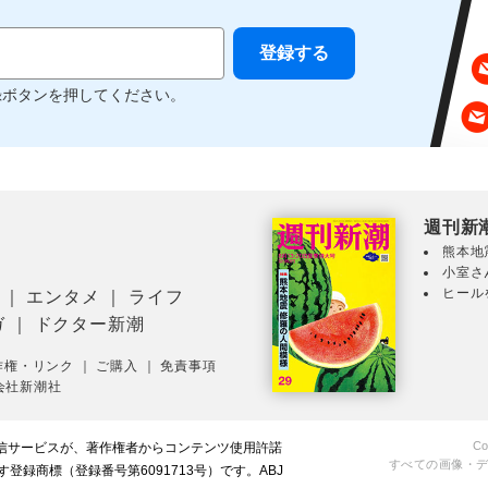
録ボタンを押してください。
週刊新
熊本地
小室さ
ヒール
｜
エンタメ
｜
ライフ
ガ
｜
ドクター新潮
作権・リンク
｜
ご購入
｜
免責事項
会社新潮社
Co
配信サービスが、著作権者からコンテンツ使用許諾
すべての画像・
録商標（登録番号第6091713号）です。ABJ