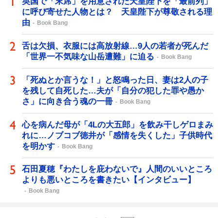
英国で「末席」を用意された天皇陛下を「最前列」
に呼び寄せた人物とは？ 天皇陛下が尊敬される理
由
Book Bang
舌は欠損、衣服には高放射線…9人の若者が死んだ
「世界一不気味な山岳遭難」に迫る
Book Bang
「死ぬとか言うな！」と怒鳴った日、妻は2人の子
を残して自死した…夫が「自分の犯した罪や愚か
さ」に向き合う魂の一冊
Book Bang
心を病んだ母が「4Lの大五郎」を飲み干しゲロまみ
れに…ノブコブ徳井が「感情を失くした」子供時代
を明かす
Book Bang
石田夏穂『わたしを庇わないで』人間のいいところ
よりも悪いところを書きたい【インタビュー】
Book Bang