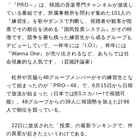
「『PRO～』は、韓国の音楽専門チャンネルが放送し
ている番組です。所属事務所を問わず集めた101人の
『練習生』を歌やダンスで判断し、視聴者や観客が投
票でその順位を決める『国民投票システム』がその特
徴です。競争を勝ち残った練習生から成るグループも
デビューしていて、一昨年には『I.O.I』、昨年には
『Wanna One』が売り出されるなど、あちらでは社
会現象的な人気です」（芸能評論家）
松井や宮脇ら48グループメンバーがその練習生とな
って始まったのが「PRO～48」で、6月15日から日韓
で放送が始まった（日本ではBSスカパー!で視聴可
能）。48グループからの39人に韓国勢を加えた計96
人で順位を競っている。
22日に放送された「投票」の最新ランキングで、件
の異変が起きたというわけである。