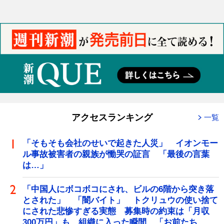
アクセスランキング
一覧
「そもそも会社のせいで起きた人災」 イオンモー
ル事故被害者の親族が慟哭の証言 「最後の言葉
は…」
「中国人にボコボコにされ、ビルの6階から突き落
とされた」 「闇バイト」 トクリュウの使い捨て
にされた悲惨すぎる実態 募集時の約束は「月収
300万円」も、組織に入った瞬間、「お前たち