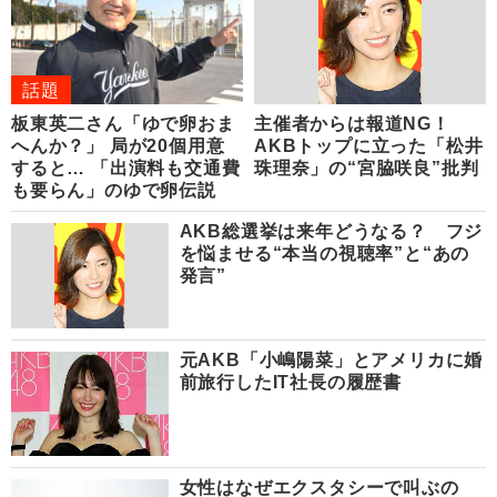
話題
板東英二さん「ゆで卵おま
主催者からは報道NG！
へんか？」 局が20個用意
AKBトップに立った「松井
すると… 「出演料も交通費
珠理奈」の“宮脇咲良”批判
も要らん」のゆで卵伝説
AKB総選挙は来年どうなる？ フジ
を悩ませる“本当の視聴率”と“あの
発言”
元AKB「小嶋陽菜」とアメリカに婚
前旅行したIT社長の履歴書
女性はなぜエクスタシーで叫ぶの