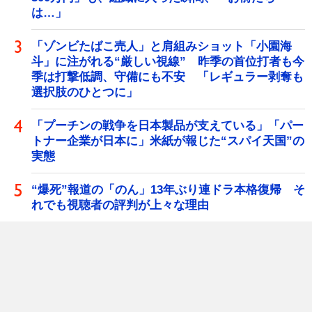
は…」
「ゾンビたばこ売人」と肩組みショット「小園海
斗」に注がれる“厳しい視線” 昨季の首位打者も今
季は打撃低調、守備にも不安 「レギュラー剥奪も
選択肢のひとつに」
「プーチンの戦争を日本製品が支えている」「パー
トナー企業が日本に」米紙が報じた“スパイ天国”の
実態
“爆死”報道の「のん」13年ぶり連ドラ本格復帰 そ
れでも視聴者の評判が上々な理由