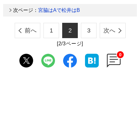
次ページ：
宮脇はAで松井はB
前へ
1
2
3
次へ
[2/3ページ]
0