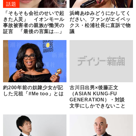
話題
「そもそも会社のせいで起
浜崎あゆみどうにかしてく
きた人災」 イオンモール
ださい、ファンがエイベッ
事故被害者の親族が慟哭の
クス・松浦社長に直訴で物
証言 「最後の言葉は…」
議
約200年前の奴隷少女が記
古川日出男×後藤正文
した元祖「#Me too」とは
（ASIAN KUNG-FU
GENERATION）・対談
文学にしかできないこと